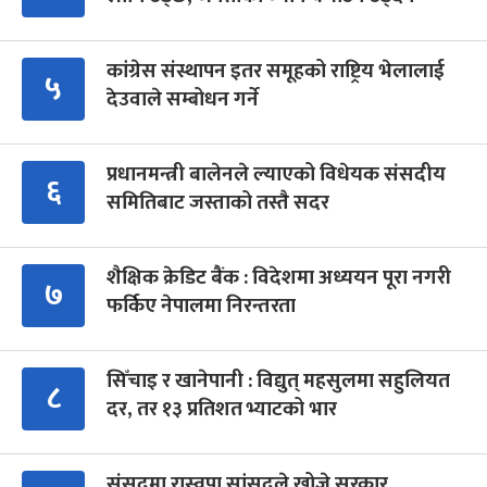
कांग्रेस संस्थापन इतर समूहको राष्ट्रिय भेलालाई
५
देउवाले सम्बोधन गर्ने
प्रधानमन्त्री बालेनले ल्याएको विधेयक संसदीय
६
समितिबाट जस्ताको तस्तै सदर
शैक्षिक क्रेडिट बैंक : विदेशमा अध्ययन पूरा नगरी
७
फर्किए नेपालमा निरन्तरता
सिँचाइ र खानेपानी : विद्युत् महसुलमा सहुलियत
८
दर, तर १३ प्रतिशत भ्याटको भार
संसद्‍मा रास्वपा सांसदले खोजे सरकार