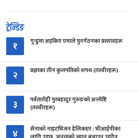
ट्रेन्डिङ
गुन्डुमा अड्किए एमाले पुनर्गठनका प्रस्तावहरू
१
प्रज्ञाका तीन कुलपतिको शपथ (तस्वीरहरू)
२
पर्वतारोही पुरबहादुर गुरुङको अन्त्येष्टि
३
(तस्वीरहरू)
सेनाको नाइटभिजन हेलिकप्टर : भीआईपीका
४
लागि उड्छ, जनताको ज्यान बचाउन उड्दैन