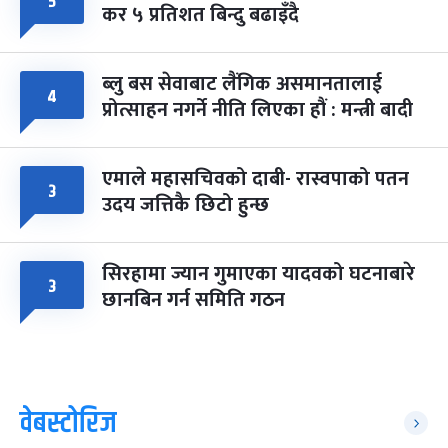
५
कर ५ प्रतिशत बिन्दु बढाइँदै
ब्लु बस सेवाबाट लैंगिक असमानतालाई
४
प्रोत्साहन नगर्ने नीति लिएका हौं : मन्त्री बादी
एमाले महासचिवको दाबी- रास्वपाको पतन
३
उदय जत्तिकै छिटो हुन्छ
सिरहामा ज्यान गुमाएका यादवको घटनाबारे
३
छानबिन गर्न समिति गठन
वेबस्टोरिज