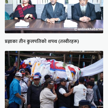
प्रज्ञाका तीन कुलपतिको शपथ (तस्वीरहरू)