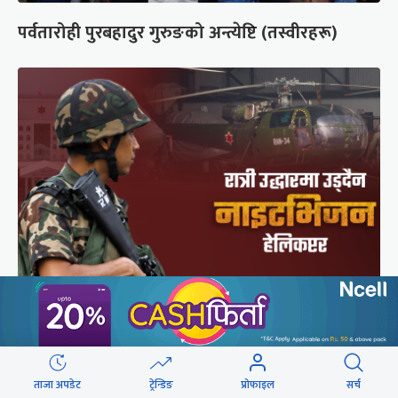
पर्वतारोही पुरबहादुर गुरुङको अन्त्येष्टि (तस्वीरहरू)
सेनाको नाइटभिजन हेलिकप्टर : भीआईपीका लागि उड्छ,
जनताको ज्यान बचाउन उड्दैन
ताजा अपडेट
ट्रेन्डिङ
प्रोफाइल
सर्च