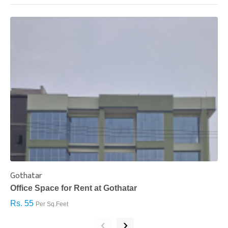
Gothatar
S
Office Space for Rent at Gothatar
H
Rs. 55
R
Per Sq.Feet
‹
›