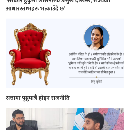
‘सरकार हुकुमी शासनतर्फ उन्मुख देखिन्छ, राज्यका
आधारस्तम्भहरू भत्काउँदै छ’
सत्तामा पुग्नुमात्रै होइन राजनीति