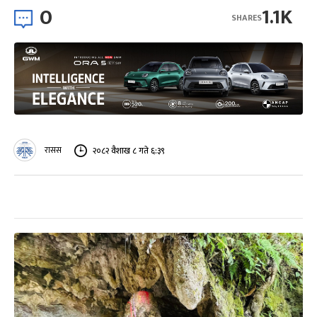
0
1.1K
SHARES
रासस
२०८२ वैशाख ८ गते ६:३९