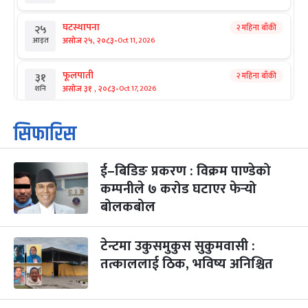
घटस्थापना
२ महिना बाँकी
२५
-
असोज २५, २०८३
Oct 11, 2026
आइत
फूलपाती
२ महिना बाँकी
३१
-
असोज ३१ , २०८३
Oct 17, 2026
शनि
कार्तिक सङ्क्रान्ति
२ महिना बाँकी
१
सिफारिस
-
कार्तिक १, २०८३
Oct 18, 2026
आइत
ई–बिडिङ प्रकरण : विक्रम पाण्डेको
महानवमी
२ महिना बाँकी
३
-
कम्पनीले ७ करोड घटाएर फेर्‍यो
कार्तिक ३, २०८३
Oct 20, 2026
मंगल
बोलकबोल
विजयादशमी
२ महिना बाँकी
४
-
कार्तिक ४, २०८३
Oct 21, 2026
बुध
टेन्टमा उकुसमुकुस सुकुमवासी :
तत्काललाई ठिक, भविष्य अनिश्चित
पापा‌ङ्कुशा एकादशी व्रत
२ महिना बाँकी
५
-
कार्तिक ५, २०८३
Oct 22, 2026
बिहि