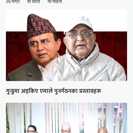
२४ घण्टा
यो साता
यो महिना
गुन्डुमा अड्किए एमाले पुनर्गठनका प्रस्तावहरू