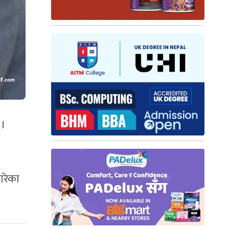
 ।
गरेका