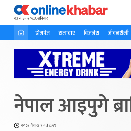
२३ साउन २०८३, शनिबार
होमपेज
समाचार
बिजनेस
जीवनशैली
नेपाल आइपुगे ब्र
२०८२ वैशाख ९ गते ८:५९