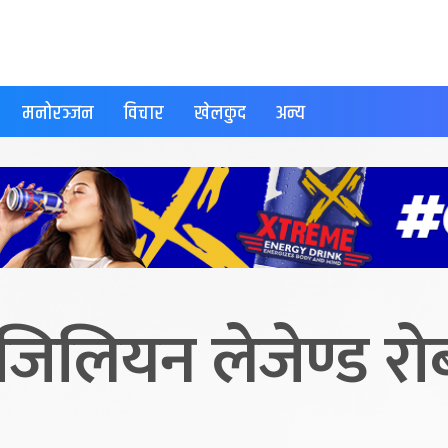
मनोरञ्जन
विचार
खेलकुद
अन्य
ाजिलियन लेजेण्ड रोब