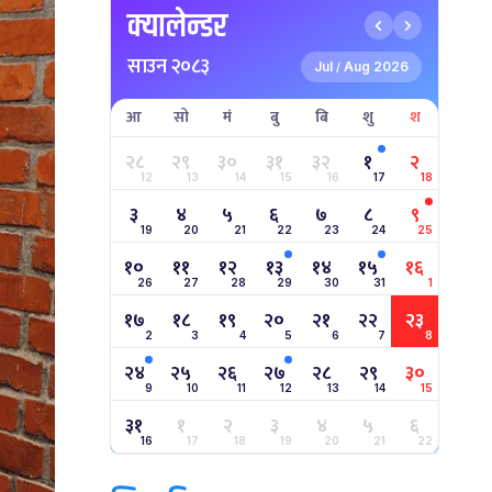
क्यालेन्डर
साउन २०८३
Jul
Aug 2026
/
आ
सो
मं
बु
बि
शु
श
२८
२९
३०
३१
३२
१
२
12
13
14
15
16
17
18
३
४
५
६
७
८
९
19
20
21
22
23
24
25
१०
११
१२
१३
१४
१५
१६
26
27
28
29
30
31
1
१७
१८
१९
२०
२१
२२
२३
2
3
4
5
6
7
8
२४
२५
२६
२७
२८
२९
३०
9
10
11
12
13
14
15
३१
१
२
३
४
५
६
16
17
18
19
20
21
22