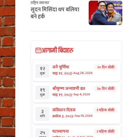
राष्ट्रिय समाचार
सुदन मिसिंदा थप बलिया
बने हर्क
आगामी बिदाहरु
जनै पूर्णिमा
२० दिन बाँकी
१२
-
भाद्र १२, २०८३
Aug 28, 2026
शुक्र
श्रीकृष्ण जन्माष्टमी व्रत
२७ दिन बाँकी
१९
-
भाद्र १९, २०८३
Sep 4, 2026
शुक्र
संविधान दिवस
१ महिना बाँकी
३
-
असोज ३, २०८३
Sep 19, 2026
शनि
घटस्थापना
२ महिना बाँकी
२५