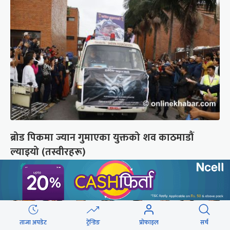
ब्रोड पिकमा ज्यान गुमाएका युक्तको शव काठमाडौं
ल्याइयो (तस्वीरहरू)
ताजा अपडेट
ट्रेन्डिङ
प्रोफाइल
सर्च