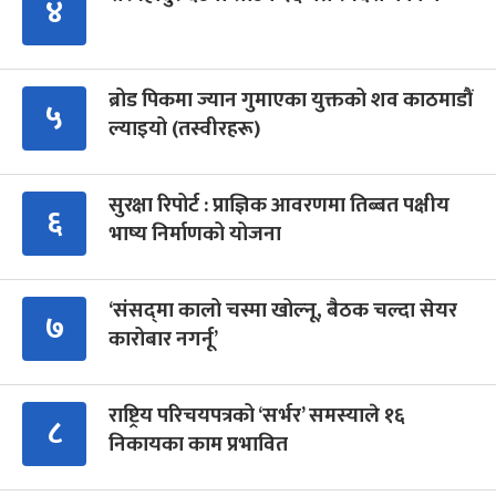
४
ब्रोड पिकमा ज्यान गुमाएका युक्तको शव काठमाडौं
५
ल्याइयो (तस्वीरहरू)
सुरक्षा रिपोर्ट : प्राज्ञिक आवरणमा तिब्बत पक्षीय
६
भाष्य निर्माणको योजना
‘संसद्‍मा कालो चस्मा खोल्नू, बैठक चल्दा सेयर
७
कारोबार नगर्नू’
राष्ट्रिय परिचयपत्रको ‘सर्भर’ समस्याले १६
८
निकायका काम प्रभावित