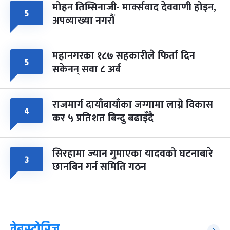
मोहन तिम्सिनाजी- मार्क्सवाद देववाणी होइन,
५
अपव्याख्या नगरौं
महानगरका १८७ सहकारीले फिर्ता दिन
५
सकेनन् सवा ८ अर्ब
राजमार्ग दायाँबायाँका जग्गामा लाग्ने विकास
४
कर ५ प्रतिशत बिन्दु बढाइँदै
सिरहामा ज्यान गुमाएका यादवको घटनाबारे
३
छानबिन गर्न समिति गठन