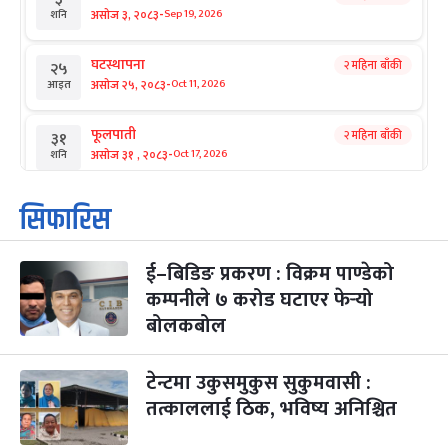
-
असोज ३, २०८३
Sep 19, 2026
शनि
घटस्थापना
२ महिना बाँकी
२५
-
असोज २५, २०८३
Oct 11, 2026
आइत
फूलपाती
२ महिना बाँकी
३१
-
असोज ३१ , २०८३
Oct 17, 2026
शनि
कार्तिक सङ्क्रान्ति
२ महिना बाँकी
१
सिफारिस
-
कार्तिक १, २०८३
Oct 18, 2026
आइत
ई–बिडिङ प्रकरण : विक्रम पाण्डेको
महानवमी
२ महिना बाँकी
३
-
कम्पनीले ७ करोड घटाएर फेर्‍यो
कार्तिक ३, २०८३
Oct 20, 2026
मंगल
बोलकबोल
विजयादशमी
२ महिना बाँकी
४
-
कार्तिक ४, २०८३
Oct 21, 2026
बुध
टेन्टमा उकुसमुकुस सुकुमवासी :
तत्काललाई ठिक, भविष्य अनिश्चित
पापा‌ङ्कुशा एकादशी व्रत
२ महिना बाँकी
५
-
कार्तिक ५, २०८३
Oct 22, 2026
बिहि