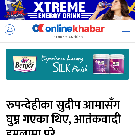
Skip
to
२१ साउन २०८३, बिहीबार
content
रुपन्देहीका सुदीप आमासँग
घुम्न गएका थिए, आतंकवादी
हमलामा परे