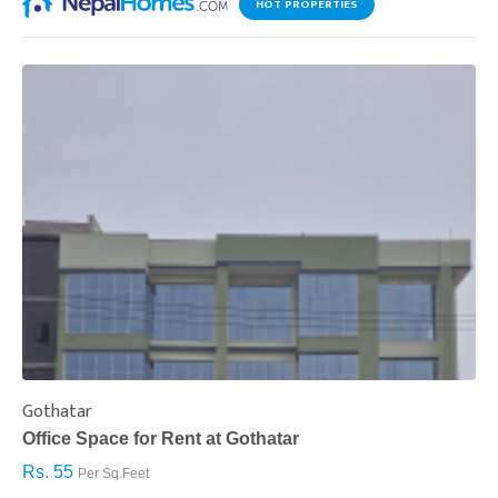
HOT PROPERTIES
Gothatar
S
Office Space for Rent at Gothatar
H
Rs. 55
R
Per Sq.Feet