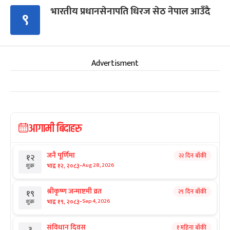
भारतीय प्रधानसेनापति धिरज सेठ नेपाल आउँदै
९
Advertisment
आगामी बिदाहरु
जनै पूर्णिमा
२२ दिन बाँकी
१२
-
भाद्र १२, २०८३
Aug 28, 2026
शुक्र
श्रीकृष्ण जन्माष्टमी व्रत
२९ दिन बाँकी
१९
-
भाद्र १९, २०८३
Sep 4, 2026
शुक्र
संविधान दिवस
१ महिना बाँकी
३