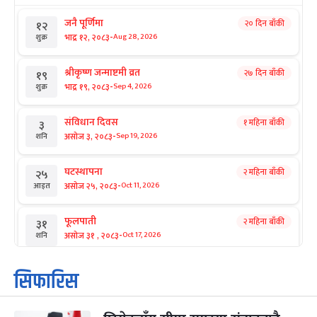
जनै पूर्णिमा
२० दिन बाँकी
१२
-
भाद्र १२, २०८३
Aug 28, 2026
शुक्र
श्रीकृष्ण जन्माष्टमी व्रत
२७ दिन बाँकी
१९
-
भाद्र १९, २०८३
Sep 4, 2026
शुक्र
संविधान दिवस
१ महिना बाँकी
३
-
असोज ३, २०८३
Sep 19, 2026
शनि
घटस्थापना
२ महिना बाँकी
२५
-
असोज २५, २०८३
Oct 11, 2026
आइत
फूलपाती
२ महिना बाँकी
३१
-
असोज ३१ , २०८३
Oct 17, 2026
शनि
कार्तिक सङ्क्रान्ति
२ महिना बाँकी
१
सिफारिस
-
कार्तिक १, २०८३
Oct 18, 2026
आइत