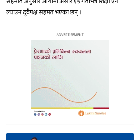
सहमति अनुसार आगामी असार १५ गतेभित्र शिक्षा ऐन
ल्याउन दुवैपक्ष सहमत भएका छन् ।