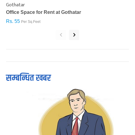
Gothatar
S
Office Space for Rent at Gothatar
H
Rs. 55
R
Per Sq.Feet
‹
›
सम्बन्धित खबर