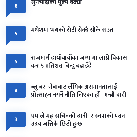
सुनचाँदीको मूल्य बढ्यो
८
मधेशमा भयको रोटी सेक्दै सीके राउत
५
राजमार्ग दायाँबायाँका जग्गामा लाग्ने विकास
५
कर ५ प्रतिशत बिन्दु बढाइँदै
ब्लु बस सेवाबाट लैंगिक असमानतालाई
४
प्रोत्साहन नगर्ने नीति लिएका हौं : मन्त्री बादी
एमाले महासचिवको दाबी- रास्वपाको पतन
३
उदय जत्तिकै छिटो हुन्छ