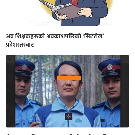
अब शिक्षकहरूको अवकाशपछिको ‘सिटरोल’
प्रदेशस्तरबाट