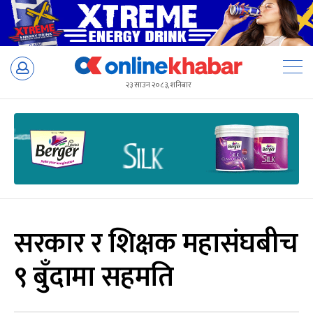
Skip
to
२३ साउन २०८३, शनिबार
content
सरकार र शिक्षक महासंघबीच
९ बुँदामा सहमति