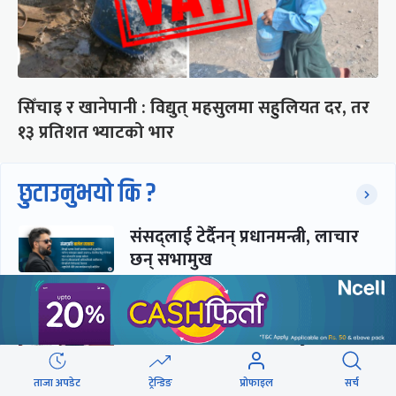
सिँचाइ र खानेपानी : विद्युत् महसुलमा सहुलियत दर, तर
१३ प्रतिशत भ्याटको भार
छुटाउनुभयो कि ?
संसद्लाई टेर्दैनन् प्रधानमन्त्री, लाचार
छन् सभामुख
‘अस्थायी प्रकृतिको अध्यादेशले ऐनको
व्यवस्था विस्थापित गर्न सक्दैन’
ताजा अपडेट
ट्रेन्डिङ
प्रोफाइल
सर्च