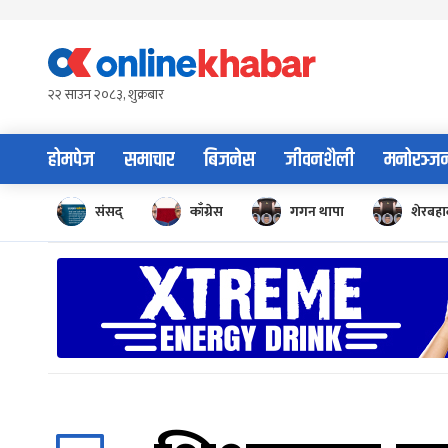
Skip
to
content
२२ साउन २०८३, शुक्रबार
होमपेज
समाचार
बिजनेस
जीवनशैली
मनोरञ्ज
संसद्
काँग्रेस
गगन थापा
शेरबहाद