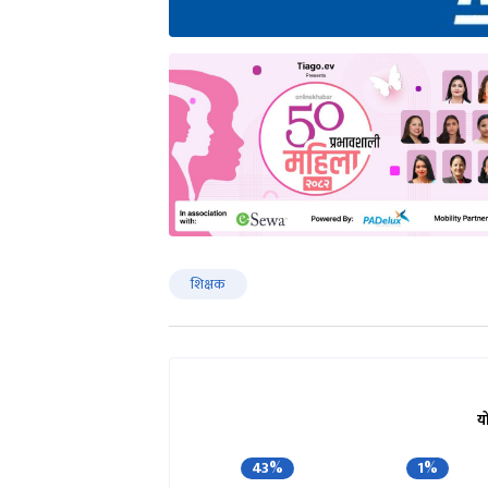
शिक्षक
य
43%
1%