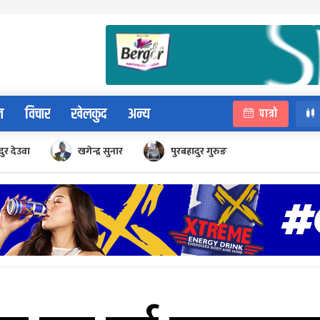
न
विचार
खेलकुद
अन्य
पात्रो
ुर देउवा
खगेन्द्र सुनार
पुरबहादुर गुरुङ