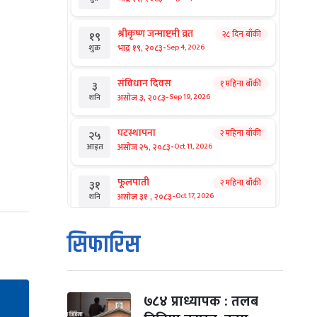
श्रीकृष्ण जन्माष्टमी व्रत
२८ दिन बाँकी
१९
-
भाद्र १९, २०८३
Sep 4, 2026
शुक्र
संविधान दिवस
१ महिना बाँकी
३
-
असोज ३, २०८३
Sep 19, 2026
शनि
घटस्थापना
२ महिना बाँकी
२५
-
असोज २५, २०८३
Oct 11, 2026
आइत
फूलपाती
२ महिना बाँकी
३१
-
असोज ३१ , २०८३
Oct 17, 2026
शनि
कार्तिक सङ्क्रान्ति
२ महिना बाँकी
१
सिफारिस
-
कार्तिक १, २०८३
Oct 18, 2026
आइत
महानवमी
२ महिना बाँकी
३
-
कार्तिक ३, २०८३
Oct 20, 2026
मंगल
७८४ प्राध्यापक : तलब