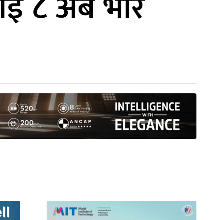
ई ८ अर्ब भार