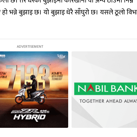
ो छ। तर धेरैको बुझाइमा कारखाना वा अन्य ठाउँमा निम्न
 हो भन्ने बुझाइ छ। यो बुझाइ धेरै साँघुरो छ। यसले ठूलो वि