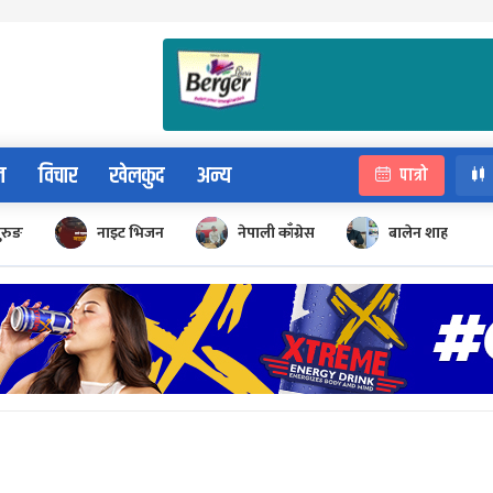
न
विचार
खेलकुद
अन्य
पात्रो
ुरुङ
नाइट भिजन
नेपाली काँग्रेस
बालेन शाह