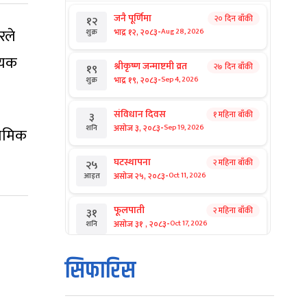
जनै पूर्णिमा
२० दिन बाँकी
१२
-
रले
भाद्र १२, २०८३
Aug 28, 2026
शुक्र
्यक
श्रीकृष्ण जन्माष्टमी व्रत
२७ दिन बाँकी
१९
-
भाद्र १९, २०८३
Sep 4, 2026
शुक्र
संविधान दिवस
१ महिना बाँकी
३
-
असोज ३, २०८३
Sep 19, 2026
शनि
्रमिक
घटस्थापना
२ महिना बाँकी
२५
-
असोज २५, २०८३
Oct 11, 2026
आइत
फूलपाती
२ महिना बाँकी
३१
-
असोज ३१ , २०८३
Oct 17, 2026
शनि
कार्तिक सङ्क्रान्ति
२ महिना बाँकी
१
सिफारिस
-
कार्तिक १, २०८३
Oct 18, 2026
आइत
महानवमी
२ महिना बाँकी