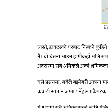
त्यस्तै, डाक्टरको घरबाट निस्कने कुहिन
नै। यो चेतना आउन हामीकहाँ अलि समय ला
अवसरमा सबै श्रमिकले अर्को श्रमिकलाई स
यसै प्रसंगमा, सबैले बुझ्नेगरी आफ्ना 
कवाडी सामान जम्मा गर्नेहरू एकैपटक 
मे १ हामी सबै श्रमिकहरूको लागि ऐ