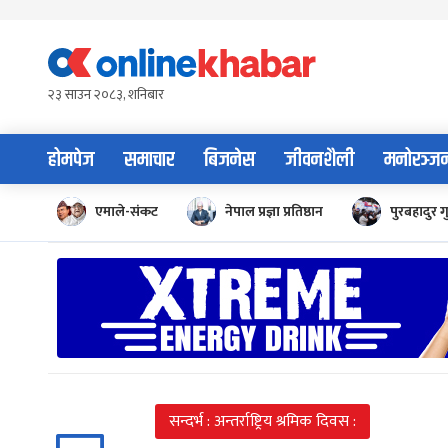
Skip
to
content
२३ साउन २०८३, शनिबार
होमपेज
समाचार
बिजनेस
जीवनशैली
मनोरञ्ज
एमाले-संकट
नेपाल प्रज्ञा प्रतिष्ठान
पुरबहादुर ग
सन्दर्भ : अन्तर्राष्ट्रिय श्रमिक दिवस :