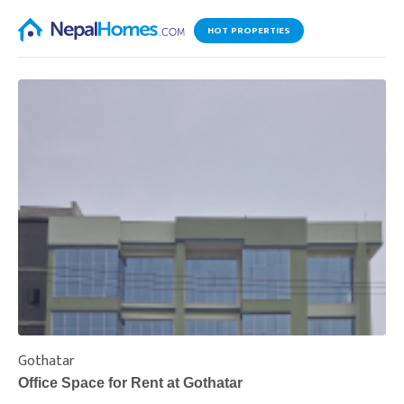
HOT PROPERTIES
Gothatar
S
Office Space for Rent at Gothatar
H