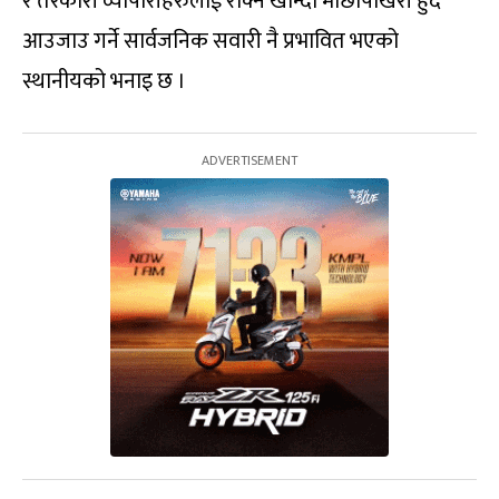
र तरकारी व्यापारीहरुलाई रोक्न खोन्दा माछापोखरी हुँदै
आउजाउ गर्ने सार्वजनिक सवारी नै प्रभावित भएको
स्थानीयको भनाइ छ ।