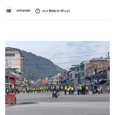
अनलाइनखबर
२०८२ वैशाख १९ गते ६:३५