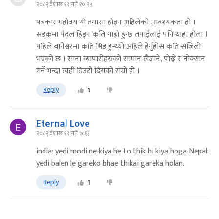
२०८२ वैशाख १९ गते १०:२५
पत्रकार महाेदय याे तमासा हाेइन अहिलेको आवश्यकता हाे ।
सडकमा पैदल हिड्न कति गाह्राे हुन्छ तपाईलाई पनि थाहा हाेला ।
पहिले बानेश्वरमा कति भिड हुन्थ्यो अहिले हेर्नुहाेस कति सजिलाे
भएको छ । साना व्यापारीहरुकाे सामान लैजाने, पाेख्ने र नाेक्सान
गर्ने भन्दा त्यही डिउटी दियकाे राम्रो हाे ।
Reply
1
Eternal Love
२०८२ वैशाख १९ गते ७:१३
india: yedi modi ne kiya he to thik hi kiya hoga Nepal:
yedi balen le gareko bhae thikai gareka holan.
Reply
1