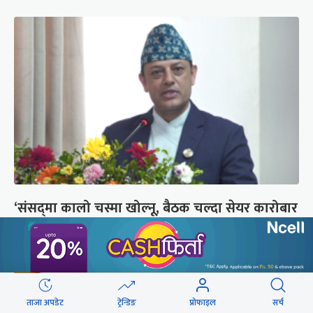
‘संसद्‍मा कालो चस्मा खोल्नू, बैठक चल्दा सेयर कारोबार
नगर्नू’
ताजा अपडेट
ट्रेन्डिङ
प्रोफाइल
सर्च