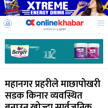
Skip
to
२२ साउन २०८३, शुक्रबार
content
महानगर प्रहरीले माछापोखरी
सडक किनार व्यवस्थित
बनाउन खोज्दा सार्वजनिक