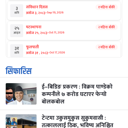
संविधान दिवस
१ महिना बाँकी
३
-
असोज ३, २०८३
Sep 19, 2026
शनि
घटस्थापना
२ महिना बाँकी
२५
-
असोज २५, २०८३
Oct 11, 2026
आइत
फूलपाती
२ महिना बाँकी
३१
-
असोज ३१ , २०८३
Oct 17, 2026
शनि
कार्तिक सङ्क्रान्ति
२ महिना बाँकी
१
सिफारिस
-
कार्तिक १, २०८३
Oct 18, 2026
आइत
ई–बिडिङ प्रकरण : विक्रम पाण्डेको
महानवमी
२ महिना बाँकी
३
-
कम्पनीले ७ करोड घटाएर फेर्‍यो
कार्तिक ३, २०८३
Oct 20, 2026
मंगल
बोलकबोल
विजयादशमी
२ महिना बाँकी
४
-
कार्तिक ४, २०८३
Oct 21, 2026
बुध
टेन्टमा उकुसमुकुस सुकुमवासी :
तत्काललाई ठिक, भविष्य अनिश्चित
पापा‌ङ्कुशा एकादशी व्रत
२ महिना बाँकी