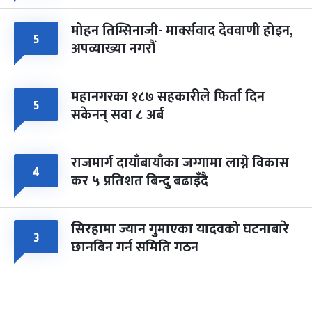
मोहन तिम्सिनाजी- मार्क्सवाद देववाणी होइन,
५
अपव्याख्या नगरौं
महानगरका १८७ सहकारीले फिर्ता दिन
५
सकेनन् सवा ८ अर्ब
राजमार्ग दायाँबायाँका जग्गामा लाग्ने विकास
४
कर ५ प्रतिशत बिन्दु बढाइँदै
सिरहामा ज्यान गुमाएका यादवको घटनाबारे
३
छानबिन गर्न समिति गठन