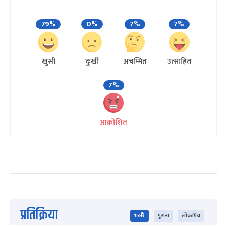
79%
0%
7%
7%
खुसी
दुःखी
अचम्मित
उत्साहित
7%
आक्रोशित
प्रतिक्रिया
भर्खरै
पुराना
लोकप्रिय