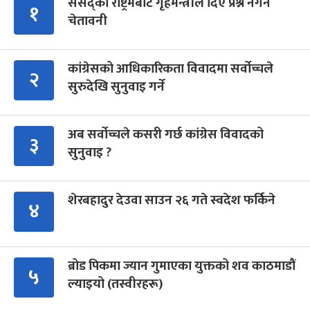
संसद्को रोष्ट्रमबाटै गृहमन्त्रीले दिए प्रश्न नगर्न
१
चेतावनी
कांग्रेसको आधिकारिकता विवादमा सर्वोच्चले
२
सुरुदेखि सुनुवाइ गर्ने
अब सर्वोच्चले कसरी गर्छ कांग्रेस विवादको
३
सुनुवाइ ?
शेरबहादुर देउवा साउन २६ गते स्वदेश फर्किने
४
ब्रोड पिकमा ज्यान गुमाएका युक्तको शव काठमाडौं
५
ल्याइयो (तस्वीरहरू)