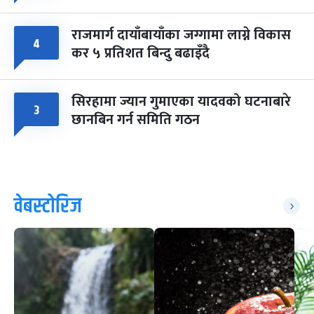
राजमार्ग दायाँबायाँका जग्गामा लाग्ने विकास
४
कर ५ प्रतिशत बिन्दु बढाइँदै
सिरहामा ज्यान गुमाएका यादवको घटनाबारे
३
छानबिन गर्न समिति गठन
वेबस्टोरिज