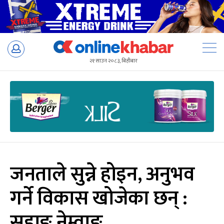
Skip
to
२१ साउन २०८३, बिहीबार
content
जनताले सुन्ने होइन, अनुभव
गर्ने विकास खोजेका छन् :
सुहाङ नेम्वाङ