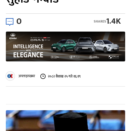
0
1.4K
SHARES
अनलाइनखबर
२०८२ वैशाख २५ गते १६:१९