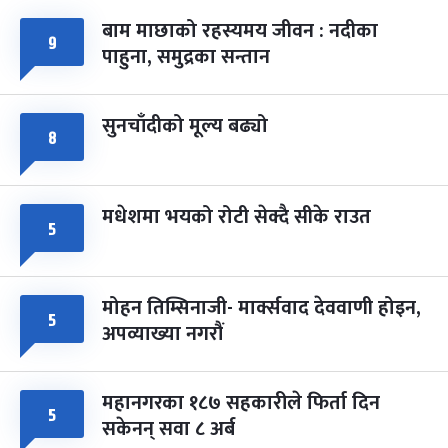
बाम माछाको रहस्यमय जीवन : नदीका
फागुपूर्णिमा
७ महिना बाँकी
८
९
पाहुना, समुद्रका सन्तान
-
चैत्र ८, २०८३
Mar 22, 2027
सोम
सुनचाँदीको मूल्य बढ्यो
८
मधेशमा भयको रोटी सेक्दै सीके राउत
५
मोहन तिम्सिनाजी- मार्क्सवाद देववाणी होइन,
५
अपव्याख्या नगरौं
महानगरका १८७ सहकारीले फिर्ता दिन
५
सकेनन् सवा ८ अर्ब