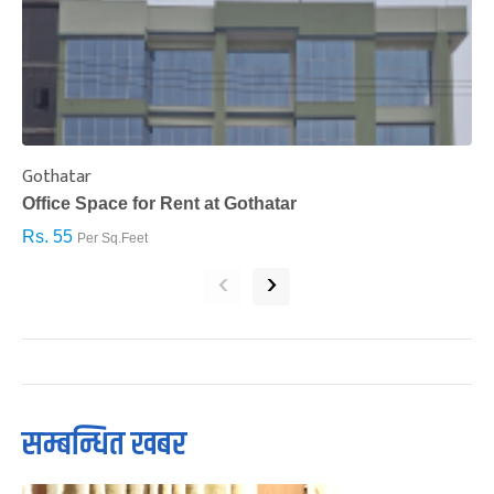
Gothatar
S
Office Space for Rent at Gothatar
H
Rs. 55
R
Per Sq.Feet
‹
›
सम्बन्धित खबर