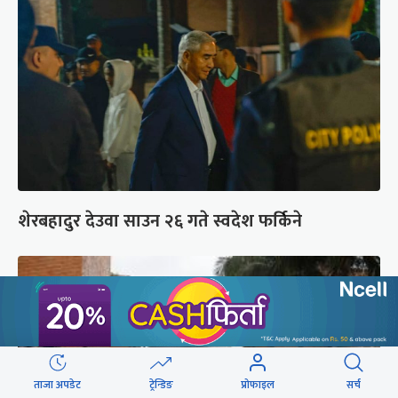
शेरबहादुर देउवा साउन २६ गते स्वदेश फर्किने
ताजा अपडेट
ट्रेन्डिङ
प्रोफाइल
सर्च