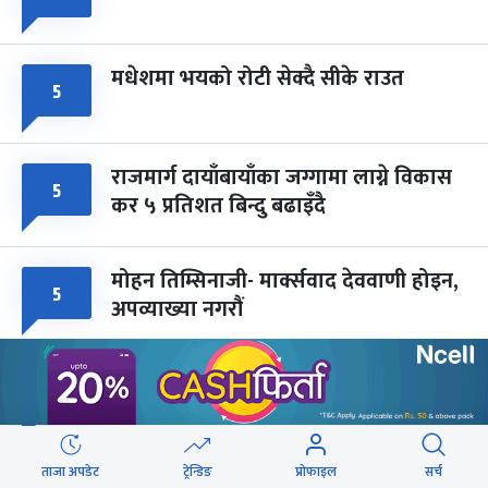
मधेशमा भयको रोटी सेक्दै सीके राउत
५
राजमार्ग दायाँबायाँका जग्गामा लाग्ने विकास
५
कर ५ प्रतिशत बिन्दु बढाइँदै
मोहन तिम्सिनाजी- मार्क्सवाद देववाणी होइन,
५
अपव्याख्या नगरौं
महानगरका १८७ सहकारीले फिर्ता दिन
५
सकेनन् सवा ८ अर्ब
ताजा अपडेट
ट्रेन्डिङ
प्रोफाइल
सर्च
ब्लु बस सेवाबाट लैंगिक असमानतालाई