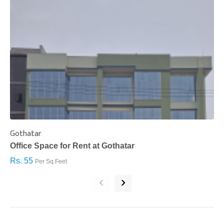
Gothatar
S
Office Space for Rent at Gothatar
H
Rs. 55
R
Per Sq.Feet
‹
›