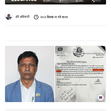
हरि अधिकारी
२०८२ वैशाख २९ गते ११:१०