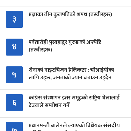
प्रज्ञाका तीन कुलपतिको शपथ (तस्वीरहरू)
३
पर्वतारोही पुरबहादुर गुरुङको अन्त्येष्टि
४
(तस्वीरहरू)
सेनाको नाइटभिजन हेलिकप्टर : भीआईपीका
५
लागि उड्छ, जनताको ज्यान बचाउन उड्दैन
कांग्रेस संस्थापन इतर समूहको राष्ट्रिय भेलालाई
६
देउवाले सम्बोधन गर्ने
प्रधानमन्त्री बालेनले ल्याएको विधेयक संसदीय
७