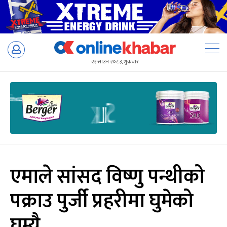
Skip
to
२२ साउन २०८३, शुक्रबार
content
एमाले सांसद विष्णु पन्थीको
पक्राउ पुर्जी प्रहरीमा घुमेको
घुम्यै