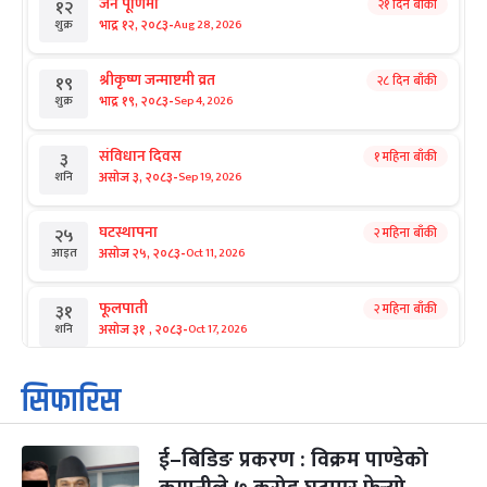
जनै पूर्णिमा
२१ दिन बाँकी
१२
-
भाद्र १२, २०८३
Aug 28, 2026
शुक्र
श्रीकृष्ण जन्माष्टमी व्रत
२८ दिन बाँकी
१९
-
भाद्र १९, २०८३
Sep 4, 2026
शुक्र
संविधान दिवस
१ महिना बाँकी
३
-
असोज ३, २०८३
Sep 19, 2026
शनि
घटस्थापना
२ महिना बाँकी
२५
-
असोज २५, २०८३
Oct 11, 2026
आइत
फूलपाती
२ महिना बाँकी
३१
-
असोज ३१ , २०८३
Oct 17, 2026
शनि
कार्तिक सङ्क्रान्ति
२ महिना बाँकी
१
सिफारिस
-
कार्तिक १, २०८३
Oct 18, 2026
आइत
ई–बिडिङ प्रकरण : विक्रम पाण्डेको
महानवमी
२ महिना बाँकी
३
-
कार्तिक ३, २०८३
Oct 20, 2026
मंगल