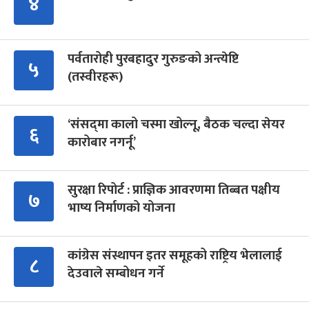
४
पर्वतारोही पुरबहादुर गुरुङको अन्त्येष्टि
५
(तस्वीरहरू)
‘संसद्‍मा कालो चस्मा खोल्नू, बैठक चल्दा सेयर
६
कारोबार नगर्नू’
सुरक्षा रिपोर्ट : प्राज्ञिक आवरणमा तिब्बत पक्षीय
७
भाष्य निर्माणको योजना
कांग्रेस संस्थापन इतर समूहको राष्ट्रिय भेलालाई
८
देउवाले सम्बोधन गर्ने