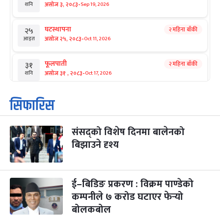
-
असोज ३, २०८३
Sep 19, 2026
शनि
घटस्थापना
२ महिना बाँकी
२५
-
असोज २५, २०८३
Oct 11, 2026
आइत
फूलपाती
२ महिना बाँकी
३१
-
असोज ३१ , २०८३
Oct 17, 2026
शनि
कार्तिक सङ्क्रान्ति
२ महिना बाँकी
१
सिफारिस
-
कार्तिक १, २०८३
Oct 18, 2026
आइत
संसद्को विशेष दिनमा बालेनको
महानवमी
२ महिना बाँकी
३
-
बिझाउने दृश्य
कार्तिक ३, २०८३
Oct 20, 2026
मंगल
विजयादशमी
२ महिना बाँकी
४
-
कार्तिक ४, २०८३
Oct 21, 2026
बुध
ई–बिडिङ प्रकरण : विक्रम पाण्डेको
कम्पनीले ७ करोड घटाएर फेर्‍यो
पापा‌ङ्कुशा एकादशी व्रत
२ महिना बाँकी
५
बोलकबोल
-
कार्तिक ५, २०८३
Oct 22, 2026
बिहि