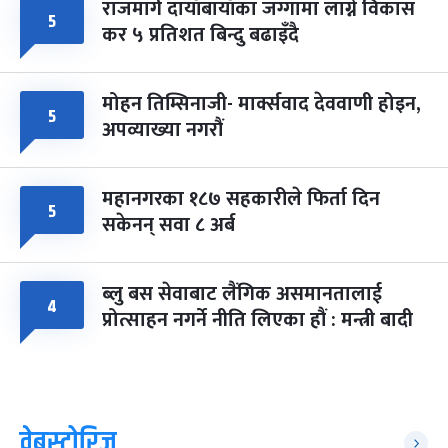
राजमार्ग दायाँबायाँका जग्गामा लाग्ने विकास
५
कर ५ प्रतिशत बिन्दु बढाइँदै
मोहन तिम्सिनाजी- मार्क्सवाद देववाणी होइन,
५
अपव्याख्या नगरौं
महानगरका १८७ सहकारीले फिर्ता दिन
५
सकेनन् सवा ८ अर्ब
ब्लु बस सेवाबाट लैंगिक असमानतालाई
४
प्रोत्साहन नगर्ने नीति लिएका हौं : मन्त्री बादी
वेबस्टोरिज