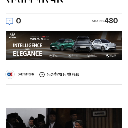
0
480
SHARES
अनलाइनखबर
२०८२ वैशाख ३० गते १२:३६