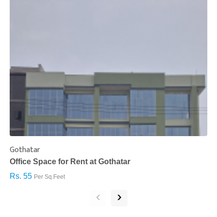
Gothatar
S
Office Space for Rent at Gothatar
H
Rs. 55
R
Per Sq.Feet
‹
›