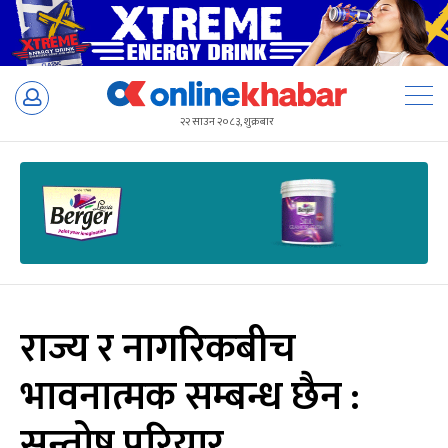
Skip
to
२२ साउन २०८३, शुक्रबार
content
राज्य र नागरिकबीच
भावनात्मक सम्बन्ध छैन :
सन्तोष परियार