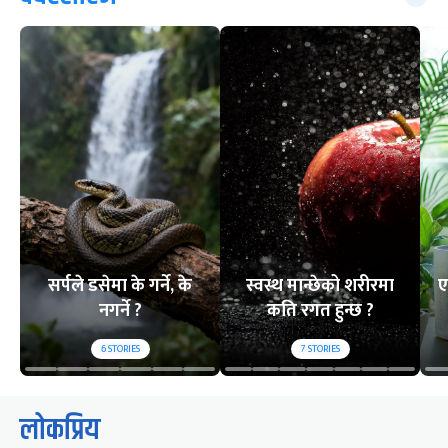
सर्पले डसेमा के गर्ने, के
स्वस्थ मान्छेको शरीरमा
ए
नगर्ने ?
कति रगत हुन्छ ?
6
STORIES
7
STORIES
लोकप्रिय