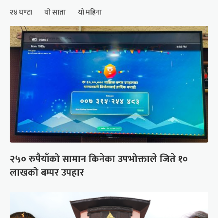
२४ घण्टा
यो साता
यो महिना
२५० रुपैयाँको सामान किनेका उपभोक्ताले जिते १०
लाखको बम्पर उपहार