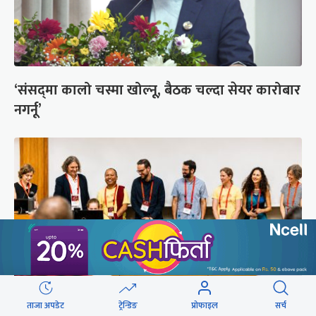
‘संसद्‍मा कालो चस्मा खोल्नू, बैठक चल्दा सेयर कारोबार
नगर्नू’
ताजा अपडेट
ट्रेन्डिङ
प्रोफाइल
सर्च