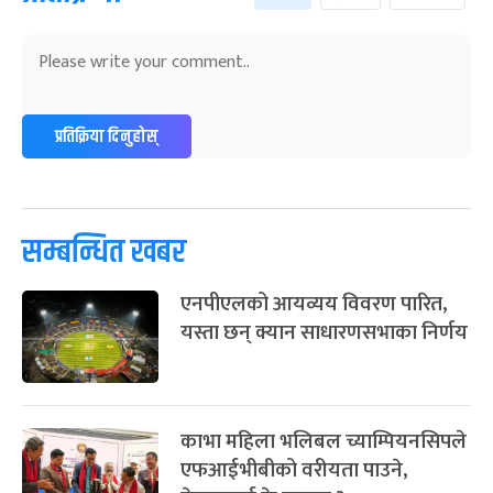
अन्तराष्ट्रिय नारी दिवस
७ महिना बाँकी
२४
-
फाल्गुन २४, २०८३
Mar 8, 2027
सोम
ग्याल्पो ल्होसार
७ महिना बाँकी
२५
प्रतिक्रिया दिनुहोस्
-
फाल्गुन २५, २०८३
Mar 9, 2027
मंगल
पूर्णिमा व्रत
७ महिना बाँकी
७
-
चैत्र ७, २०८३
Mar 21, 2027
आइत
सम्बन्धित खबर
फागुपूर्णिमा
७ महिना बाँकी
८
एनपीएलको आयव्यय विवरण पारित,
-
चैत्र ८, २०८३
Mar 22, 2027
सोम
यस्ता छन् क्यान साधारणसभाका निर्णय
काभा महिला भलिबल च्याम्पियनसिपले
एफआईभीबीको वरीयता पाउने,