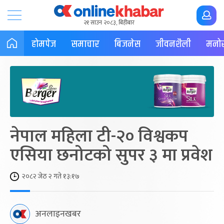
२१ साउन २०८३, बिहीबार
होमपेज
समाचार
बिजनेस
जीवनशैली
मनोर
नेपाल महिला टी-२० विश्वकप
एसिया छनोटको सुपर ३ मा प्रवेश
२०८२ जेठ २ गते १३:१७
अनलाइनखबर