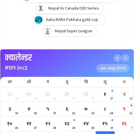
Nepal Vs Canada ODI Series
Aaha RARA Pokhara gold cup
Nepal Super League
क्यालेन्डर
साउन २०८३
Jul
Aug 2026
/
आ
सो
मं
बु
बि
शु
श
२८
२९
३०
३१
३२
१
२
12
13
14
15
16
17
18
३
४
५
६
७
८
९
19
20
21
22
23
24
25
१०
११
१२
१३
१४
१५
१६
26
27
28
29
30
31
1