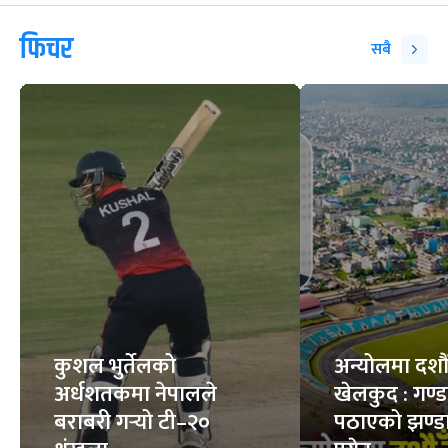
फिचर
सबै
कुशल भुर्तेलको
अन्योलमा दशौँ र
अर्धशतकमा नेपालले
खेलकुद : गण्
बराबरी गर्‍यो टी–२०
पठाएको झण्डा