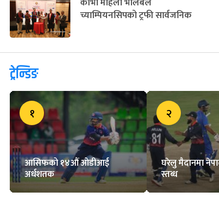
काभा महिला भलिबल
च्याम्पियनसिपको ट्रफी सार्वजनिक
ट्रेन्डिङ
१
२
आसिफको १४औं ओडीआई
घरेलु मैदानमा नेप
अर्धशतक
स्तब्ध