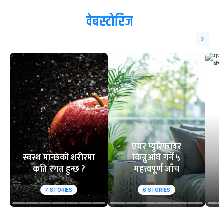
वेबस्टोरिज
एयर प्युरिफायर
स्वस्थ मान्छेको शरीरमा
किन्नुअघि गर्ने ५
कति रगत हुन्छ ?
महत्त्वपूर्ण जाँच
7
STORIES
6
STORIES