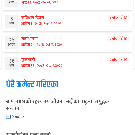
-
भाद्र १९, २०८३
Sep 4, 2026
शुक्र
संविधान दिवस
१ महिना बाँकी
३
-
असोज ३, २०८३
Sep 19, 2026
शनि
घटस्थापना
२ महिना बाँकी
२५
-
असोज २५, २०८३
Oct 11, 2026
आइत
फूलपाती
२ महिना बाँकी
३१
-
असोज ३१ , २०८३
Oct 17, 2026
शनि
कार्तिक सङ्क्रान्ति
धेरै कमेन्ट गरिएका
२ महिना बाँकी
१
-
कार्तिक १, २०८३
Oct 18, 2026
आइत
बाम माछाको रहस्यमय जीवन : नदीका पाहुना, समुद्रका
महानवमी
२ महिना बाँकी
३
सन्तान
-
कार्तिक ३, २०८३
Oct 20, 2026
मंगल
९
कमेन्ट
विजयादशमी
२ महिना बाँकी
४
-
कार्तिक ४, २०८३
Oct 21, 2026
बुध