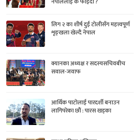
नेपाललाई के फाइदा ?
लिग २ का शीर्ष दुई टोलीसँग महत्त्वपूर्ण
शृङ्खला खेल्दै नेपाल
क्यानका अध्यक्ष र सदस्यसचिवबीच
सवाल-जवाफ
आर्थिक पाटोलाई पारदर्शी बनाउन
लागिपरेका छौं : पारस खड्का