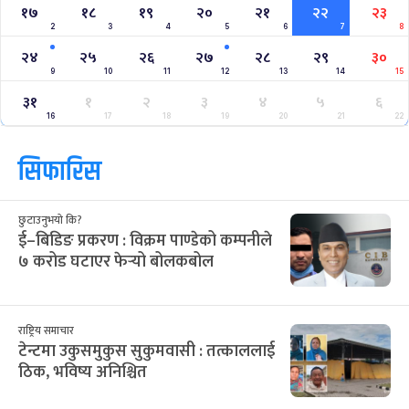
१७
१८
१९
२०
२१
२२
२३
2
3
4
5
6
7
8
२४
२५
२६
२७
२८
२९
३०
9
10
11
12
13
14
15
३१
१
२
३
४
५
६
16
17
18
19
20
21
22
सिफारिस
छुटाउनुभयो कि?
ई–बिडिङ प्रकरण : विक्रम पाण्डेको कम्पनीले
७ करोड घटाएर फेर्‍यो बोलकबोल
राष्ट्रिय समाचार
टेन्टमा उकुसमुकुस सुकुमवासी : तत्काललाई
ठिक, भविष्य अनिश्चित