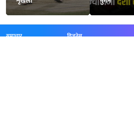
शृंखला
पुगेन
समाचार
विजनेस
समाज
बजार
विचार/ब्लग
पर्यटन
साहित्य
रोजगार
अन्तर्वार्ता
बैँक / वित्त
खेलकुद़़
अटो
जीवनशैली/स्वास्थ्य
सूचना-प्रविधि
प्रवास
अन्तर्राष्ट्रिय
खेलकुद लाईभ
अनलाइनखबर सूची