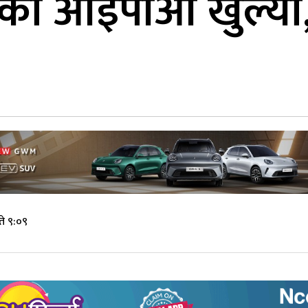
जीको आईपीओ खुल्यो
ते ९:०९