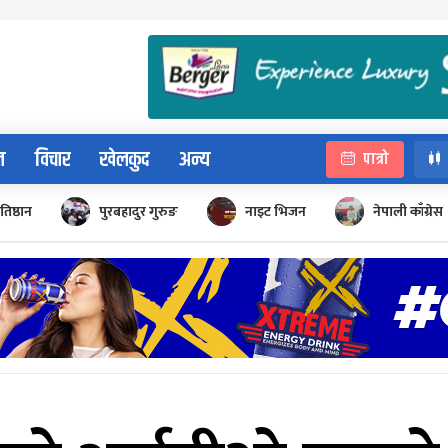
न
विचार
खेलकुद
अन्य
पात्रो
रतिष्ठान
पुरबहादुर गुरुङ
नाइट भिजन
नेपाली काँग्रेस