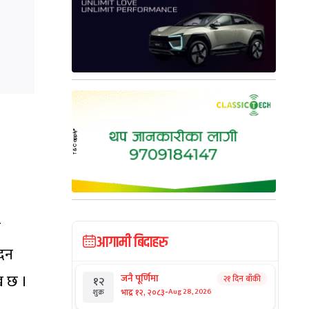
ी
आगामी बिदाहरु
ेदन
ख छ ।
जनै पूर्णिमा
२१ दिन बाँकी
१२
-
भाद्र १२, २०८३
Aug 28, 2026
शुक्र