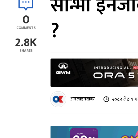
सान्भी इनर्
0
?
COMMENTS
2.8K
SHARES
अनलाइनखबर
२०८२ जेठ ९ ग