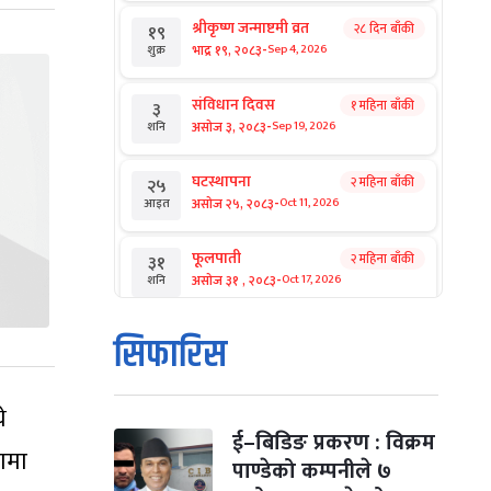
श्रीकृष्ण जन्माष्टमी व्रत
२८ दिन बाँकी
१९
-
भाद्र १९, २०८३
Sep 4, 2026
शुक्र
संविधान दिवस
१ महिना बाँकी
३
-
असोज ३, २०८३
Sep 19, 2026
शनि
घटस्थापना
२ महिना बाँकी
२५
-
असोज २५, २०८३
Oct 11, 2026
आइत
फूलपाती
२ महिना बाँकी
३१
-
असोज ३१ , २०८३
Oct 17, 2026
शनि
कार्तिक सङ्क्रान्ति
२ महिना बाँकी
१
सिफारिस
-
कार्तिक १, २०८३
Oct 18, 2026
आइत
े
महानवमी
२ महिना बाँकी
३
-
कार्तिक ३, २०८३
Oct 20, 2026
मंगल
ई–बिडिङ प्रकरण : विक्रम
रणमा
पाण्डेको कम्पनीले ७
विजयादशमी
२ महिना बाँकी