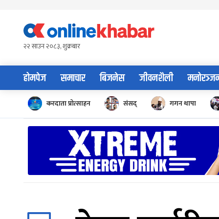
Skip
to
content
२२ साउन २०८३, शुक्रबार
होमपेज
समाचार
बिजनेस
जीवनशैली
मनोरञ्ज
करदाता प्रोत्साहन
संसद्
गगन थापा