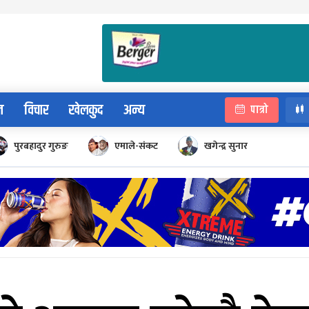
न
विचार
खेलकुद
अन्य
पात्रो
पुरबहादुर गुरुङ
एमाले-संकट
खगेन्द्र सुनार