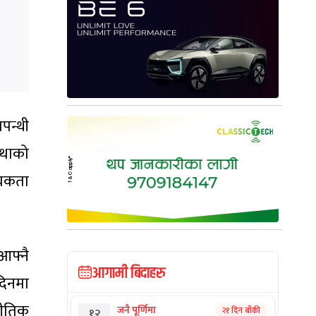
पन्थी
्थाको
्यकता
आफ्नै
आगामी बिदाहरु
दिनमा
नीतिक
जनै पूर्णिमा
२१ दिन बाँकी
१२