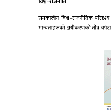
विश्व–राजनीति
समकालीन विश्व–राजनीतिक परिदृश्य 
मान्यताहरूको क्षयीकरणको तीव्र चपेटा