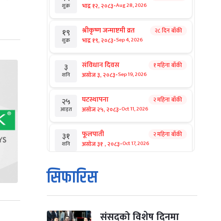
-
भाद्र १२, २०८३
Aug 28, 2026
शुक्र
श्रीकृष्ण जन्माष्टमी व्रत
२८ दिन बाँकी
१९
-
भाद्र १९, २०८३
Sep 4, 2026
शुक्र
संविधान दिवस
१ महिना बाँकी
३
-
असोज ३, २०८३
Sep 19, 2026
शनि
घटस्थापना
२ महिना बाँकी
२५
-
असोज २५, २०८३
Oct 11, 2026
आइत
फूलपाती
२ महिना बाँकी
३१
-
असोज ३१ , २०८३
Oct 17, 2026
शनि
कार्तिक सङ्क्रान्ति
२ महिना बाँकी
१
सिफारिस
-
कार्तिक १, २०८३
Oct 18, 2026
आइत
महानवमी
२ महिना बाँकी
३
-
कार्तिक ३, २०८३
Oct 20, 2026
मंगल
संसद्को विशेष दिनमा