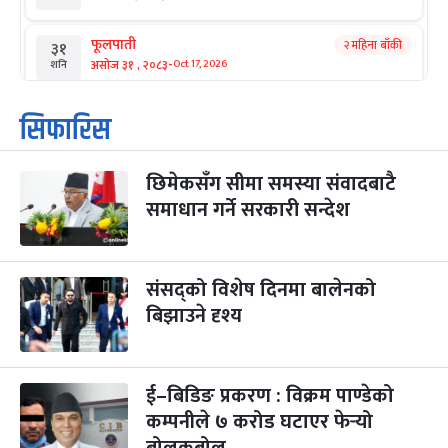
फूलपाती
२ महिना बाँकी
३१
-
असोज ३१ , २०८३
Oct 17, 2026
शनि
कार्तिक सङ्क्रान्ति
२ महिना बाँकी
१
सिफारिस
-
कार्तिक १, २०८३
Oct 18, 2026
आइत
छिमेकसँग सीमा समस्या संवादबाटै
महानवमी
२ महिना बाँकी
३
-
समाधान गर्ने सरकारी सन्देश
कार्तिक ३, २०८३
Oct 20, 2026
मंगल
विजयादशमी
२ महिना बाँकी
४
-
कार्तिक ४, २०८३
Oct 21, 2026
बुध
संसद्को विशेष दिनमा बालेनको
बिझाउने दृश्य
पापा‌ङ्कुशा एकादशी व्रत
२ महिना बाँकी
५
-
कार्तिक ५, २०८३
Oct 22, 2026
बिहि
ई–बिडिङ प्रकरण : विक्रम पाण्डेको
कुकुर तिहार
३ महिना बाँकी
२२
-
कार्तिक २२, २०८३
कम्पनीले ७ करोड घटाएर फेर्‍यो
Nov 8, 2026
आइत