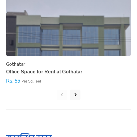
Gothatar
S
Office Space for Rent at Gothatar
H
Rs. 55
R
Per Sq.Feet
‹
›