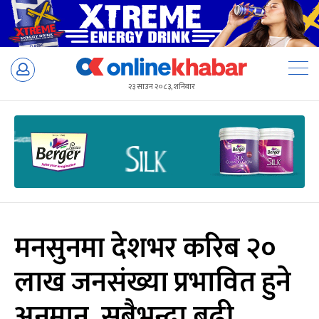
Skip
to
२३ साउन २०८३, शनिबार
content
मनसुनमा देशभर करिब २०
लाख जनसंख्या प्रभावित हुने
अनुमान, सबैभन्दा बढी