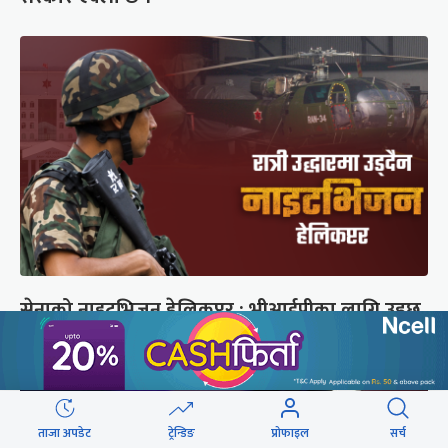
सेनाको नाइटभिजन हेलिकप्टर : भीआईपीका लागि उड्छ,
जनताको ज्यान बचाउन उड्दैन
ताजा अपडेट
ट्रेन्डिङ
प्रोफाइल
सर्च