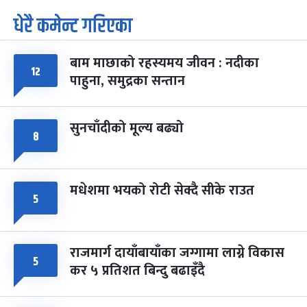
धेरै कमेन्ट गरिएका
पूर्णिमा व्रत
७ महिना बाँकी
७
-
चैत्र ७, २०८३
Mar 21, 2027
आइत
बाम माछाको रहस्यमय जीवन : नदीका
फागुपूर्णिमा
१२
७ महिना बाँकी
८
पाहुना, समुद्रका सन्तान
-
चैत्र ८, २०८३
Mar 22, 2027
सोम
सुनचाँदीको मूल्य बढ्यो
८
मधेशमा भयको रोटी सेक्दै सीके राउत
५
राजमार्ग दायाँबायाँका जग्गामा लाग्ने विकास
५
कर ५ प्रतिशत बिन्दु बढाइँदै