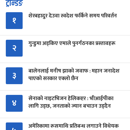
ट्रेन्डिङ
शेरबहादुर देउवा स्वदेश फर्किने समय परिवर्तन
१
गुन्डुमा अड्किए एमाले पुनर्गठनका प्रस्तावहरू
२
बालेनलाई मनीष झाको जवाफ : महान जनादेश
३
पाएको सरकार एक्लो छैन
सेनाको नाइटभिजन हेलिकप्टर : भीआईपीका
४
लागि उड्छ, जनताको ज्यान बचाउन उड्दैन
अमेरिकामा रूसमाथि प्रतिबन्ध लगाउने विधेयक