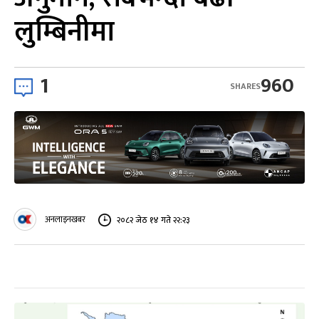
लुम्बिनीमा
1
960
SHARES
अनलाइनखबर
२०८२ जेठ १४ गते २२:२३