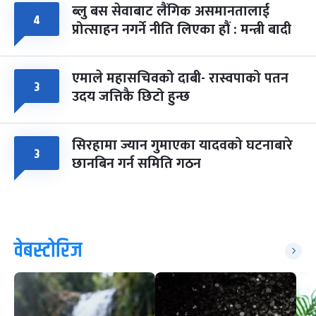
ब्लु बस सेवाबाट लैंगिक असमानतालाई
४
प्रोत्साहन नगर्ने नीति लिएका हौं : मन्त्री बादी
एमाले महासचिवको दाबी- रास्वपाको पतन
३
उदय जत्तिकै छिटो हुन्छ
सिरहामा ज्यान गुमाएका यादवको घटनाबारे
३
छानबिन गर्न समिति गठन
वेबस्टोरिज