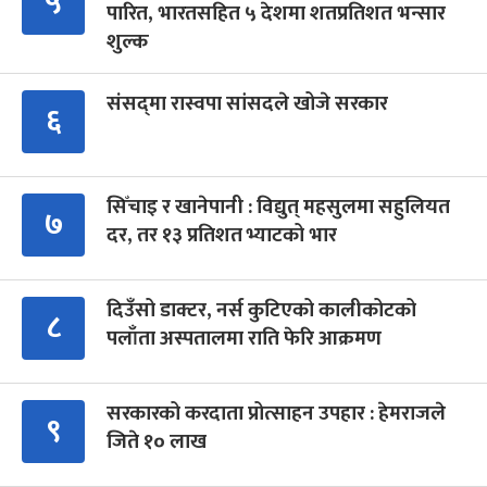
५
पारित, भारतसहित ५ देशमा शतप्रतिशत भन्सार
शुल्क
संसद्‍मा रास्वपा सांसदले खोजे सरकार
६
सिँचाइ र खानेपानी : विद्युत् महसुलमा सहुलियत
७
दर, तर १३ प्रतिशत भ्याटको भार
दिउँसो डाक्टर, नर्स कुटिएको कालीकोटको
८
पलाँता अस्पतालमा राति फेरि आक्रमण
सरकारको करदाता प्रोत्साहन उपहार : हेमराजले
९
जिते १० लाख