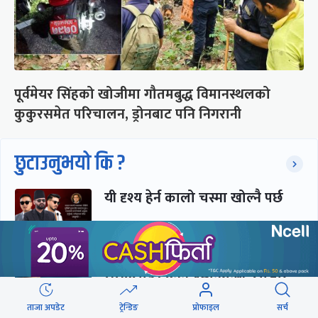
पूर्वमेयर सिंहको खोजीमा गौतमबुद्ध विमानस्थलको
कुकुरसमेत परिचालन, ड्रोनबाट पनि निगरानी
छुटाउनुभयो कि ?
यी दृश्य हेर्न कालो चस्मा खोल्नै पर्छ
संसद्लाई टेर्दैनन् प्रधानमन्त्री, लाचार
छन् सभामुख
ताजा अपडेट
ट्रेन्डिङ
प्रोफाइल
सर्च