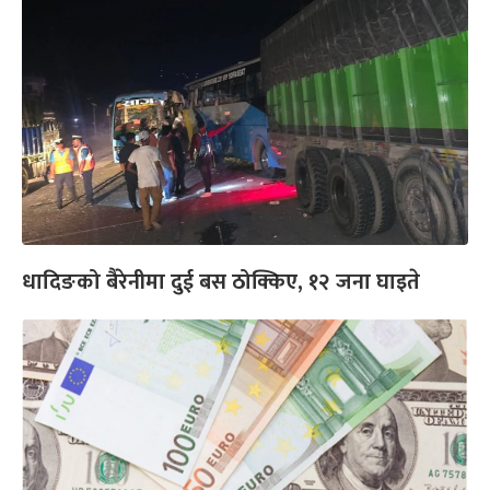
धादिङको बैरेनीमा दुई बस ठोक्किए, १२ जना घाइते