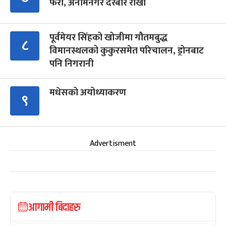
फेरौं, अनामनगर दरबार राखौं
पूर्वमेयर सिंहको खोजीमा गौतमबुद्ध
८
विमानस्थलको कुकुरसमेत परिचालन, ड्रोनबाट
पनि निगरानी
मधेसको अयोध्याकरण
९
Advertisment
आगामी बिदाहरु