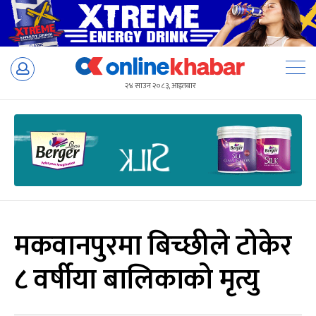
Skip
to
२४ साउन २०८३, आइतबार
content
मकवानपुरमा बिच्छीले टोकेर
८ वर्षीया बालिकाको मृत्यु