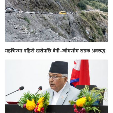
महभिरमा पहिरो खसेपछि बेनी–जोमसोम सडक अवरुद्ध