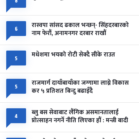
८
रास्वपा सांसद ढकाल भन्छन्- सिंहदरबारको
६
नाम फेरौं, अनामनगर दरबार राखौं
मधेशमा भयको रोटी सेक्दै सीके राउत
५
राजमार्ग दायाँबायाँका जग्गामा लाग्ने विकास
५
कर ५ प्रतिशत बिन्दु बढाइँदै
ब्लु बस सेवाबाट लैंगिक असमानतालाई
४
प्रोत्साहन नगर्ने नीति लिएका हौं : मन्त्री बादी