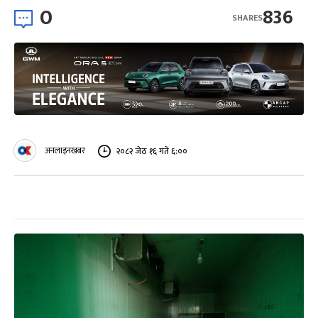
0
836
SHARES
अनलाइनखबर
२०८२ जेठ १६ गते ६:००