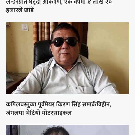
लन्डनप्रति घट्दो आकर्षण, एक वर्षमा ४ लाख २०
हजारले छाडे
कपिलवस्तुका पूर्वमेयर किरण सिंह सम्पर्कविहीन,
जंगलमा भेटियो मोटरसाइकल