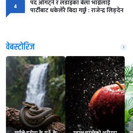
पद ओगट्ने र लडाइँका बेला भाग्नेलाई
४
पार्टीबाट धकेलेरै बिदा गर्छु : राजेन्द्र लिङ्देन
वेबस्टोरिज