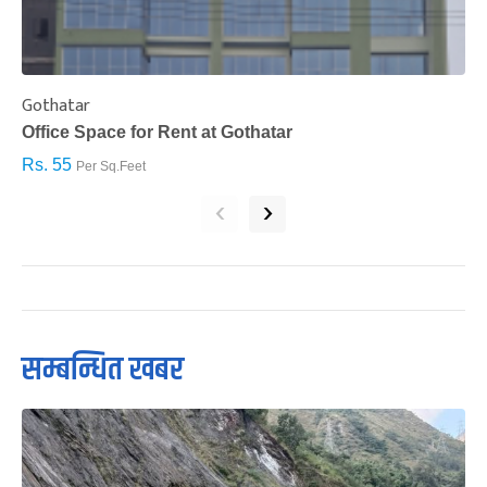
Gothatar
S
Office Space for Rent at Gothatar
H
Rs. 55
R
Per Sq.Feet
‹
›
सम्बन्धित खबर