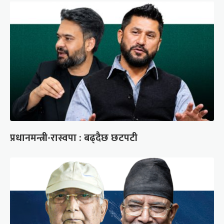
प्रधानमन्त्री-रास्वपा : बढ्दैछ छटपटी