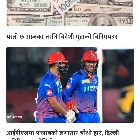
यस्तो छ आजका लागि विदेशी मुद्राको विनिमयदर
आईपीएलमा पन्जाबको लगातार चौथो हार, दिल्ली