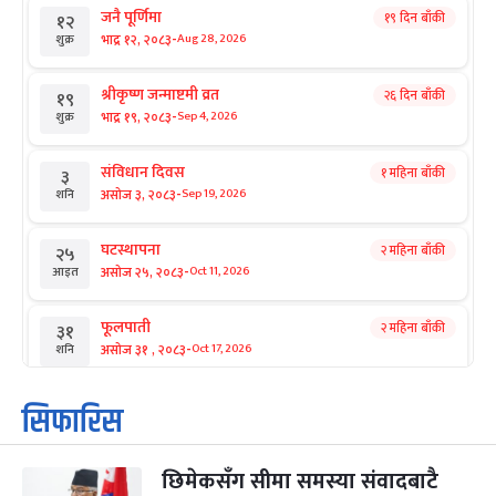
जनै पूर्णिमा
१९ दिन बाँकी
१२
-
भाद्र १२, २०८३
Aug 28, 2026
शुक्र
श्रीकृष्ण जन्माष्टमी व्रत
२६ दिन बाँकी
१९
-
भाद्र १९, २०८३
Sep 4, 2026
शुक्र
संविधान दिवस
१ महिना बाँकी
३
-
असोज ३, २०८३
Sep 19, 2026
शनि
घटस्थापना
२ महिना बाँकी
२५
-
असोज २५, २०८३
Oct 11, 2026
आइत
फूलपाती
२ महिना बाँकी
३१
-
असोज ३१ , २०८३
Oct 17, 2026
शनि
कार्तिक सङ्क्रान्ति
२ महिना बाँकी
१
सिफारिस
-
कार्तिक १, २०८३
Oct 18, 2026
आइत
छिमेकसँग सीमा समस्या संवादबाटै
महानवमी
२ महिना बाँकी
३