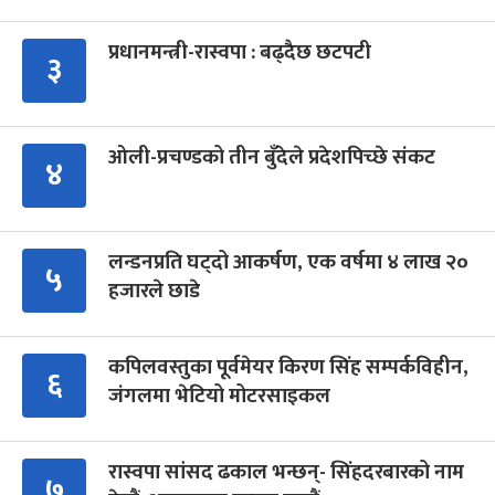
प्रधानमन्त्री-रास्वपा : बढ्दैछ छटपटी
३
ओली-प्रचण्डको तीन बुँदेले प्रदेशपिच्छे संकट
४
लन्डनप्रति घट्दो आकर्षण, एक वर्षमा ४ लाख २०
५
हजारले छाडे
कपिलवस्तुका पूर्वमेयर किरण सिंह सम्पर्कविहीन,
६
जंगलमा भेटियो मोटरसाइकल
रास्वपा सांसद ढकाल भन्छन्- सिंहदरबारको नाम
७