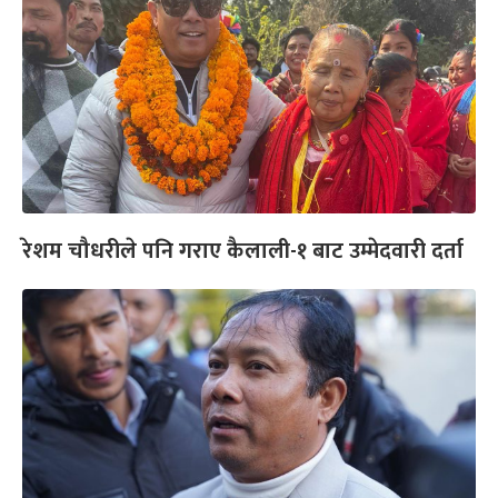
रेशम चौधरीले पनि गराए कैलाली-१ बाट उम्मेदवारी दर्ता