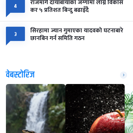
राजमार्ग दायाँबायाँका जग्गामा लाग्ने विकास
४
कर ५ प्रतिशत बिन्दु बढाइँदै
सिरहामा ज्यान गुमाएका यादवको घटनाबारे
३
छानबिन गर्न समिति गठन
वेबस्टोरिज