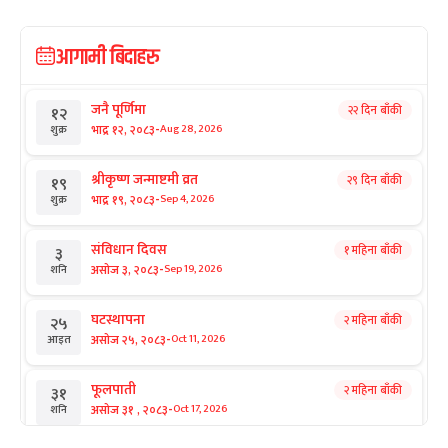
आगामी बिदाहरु
जनै पूर्णिमा
२२ दिन बाँकी
१२
-
भाद्र १२, २०८३
Aug 28, 2026
शुक्र
श्रीकृष्ण जन्माष्टमी व्रत
२९ दिन बाँकी
१९
-
भाद्र १९, २०८३
Sep 4, 2026
शुक्र
संविधान दिवस
१ महिना बाँकी
३
-
असोज ३, २०८३
Sep 19, 2026
शनि
घटस्थापना
२ महिना बाँकी
२५
-
असोज २५, २०८३
Oct 11, 2026
आइत
फूलपाती
२ महिना बाँकी
३१
-
असोज ३१ , २०८३
Oct 17, 2026
शनि