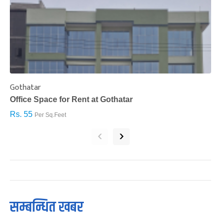
Gothatar
S
Office Space for Rent at Gothatar
H
Rs. 55
R
Per Sq.Feet
‹
›
सम्बन्धित खबर