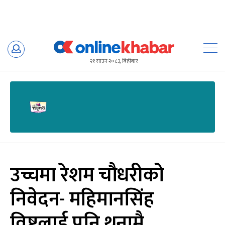
Skip
to
२१ साउन २०८३, बिहीबार
content
उच्चमा रेशम चौधरीको
निवेदन- महिमानसिंह
विष्टलाई पनि थुनामै