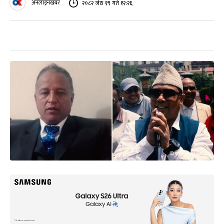
अनलाइनखबर
२०८२ जेठ १९ गते १२:२६