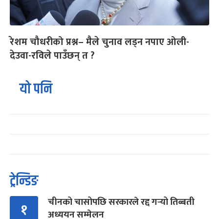
रेशम चौधरीको प्रश्न– मैले चुनाव लड्न नपाए ओली-
देउवा-रविले पाउँछन् त ?
यो पनि
ट्रेन्डिङ
चीनको चासोपछि सरकारले रद्द गर्‍यो तिब्बती
१
अध्ययन सम्मेलन