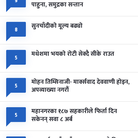
९
८
पाहुना, समुद्रका सन्तान
-
चैत्र ८, २०८३
Mar 22, 2027
सोम
सुनचाँदीको मूल्य बढ्यो
८
मधेशमा भयको रोटी सेक्दै सीके राउत
५
मोहन तिम्सिनाजी- मार्क्सवाद देववाणी होइन,
५
अपव्याख्या नगरौं
महानगरका १८७ सहकारीले फिर्ता दिन
५
सकेनन् सवा ८ अर्ब