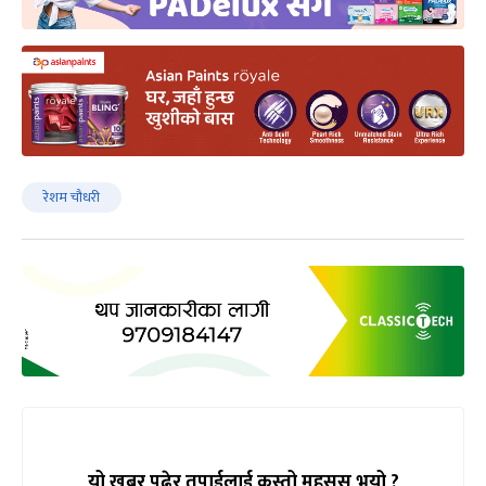
रेशम चौधरी
यो खबर पढेर तपाईलाई कस्तो महसुस भयो ?