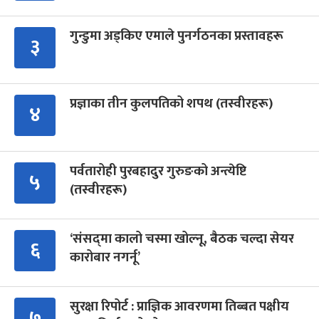
गुन्डुमा अड्किए एमाले पुनर्गठनका प्रस्तावहरू
३
प्रज्ञाका तीन कुलपतिको शपथ (तस्वीरहरू)
४
पर्वतारोही पुरबहादुर गुरुङको अन्त्येष्टि
५
(तस्वीरहरू)
‘संसद्‍मा कालो चस्मा खोल्नू, बैठक चल्दा सेयर
६
कारोबार नगर्नू’
सुरक्षा रिपोर्ट : प्राज्ञिक आवरणमा तिब्बत पक्षीय
७