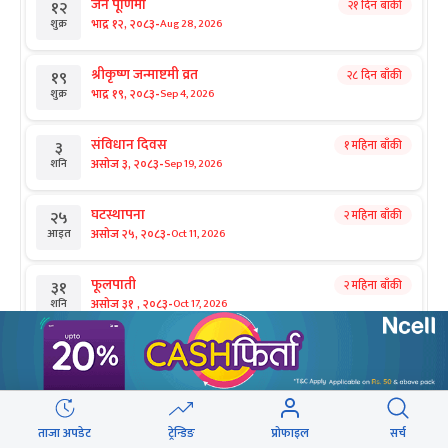
जनै पूर्णिमा
२१ दिन बाँकी
१२
-
भाद्र १२, २०८३
Aug 28, 2026
शुक्र
श्रीकृष्ण जन्माष्टमी व्रत
२८ दिन बाँकी
१९
-
भाद्र १९, २०८३
Sep 4, 2026
शुक्र
संविधान दिवस
१ महिना बाँकी
३
-
असोज ३, २०८३
Sep 19, 2026
शनि
घटस्थापना
२ महिना बाँकी
२५
-
असोज २५, २०८३
Oct 11, 2026
आइत
फूलपाती
२ महिना बाँकी
३१
-
असोज ३१ , २०८३
Oct 17, 2026
शनि
कार्तिक सङ्क्रान्ति
२ महिना बाँकी
१
सिफारिस
-
कार्तिक १, २०८३
Oct 18, 2026
आइत
झण्डै एक वर्षको बजेट बराबर बेरुजु
महानवमी
२ महिना बाँकी
३
ताजा अपडेट
ट्रेन्डिङ
प्रोफाइल
सर्च
-
कार्तिक ३, २०८३
Oct 20, 2026
मंगल