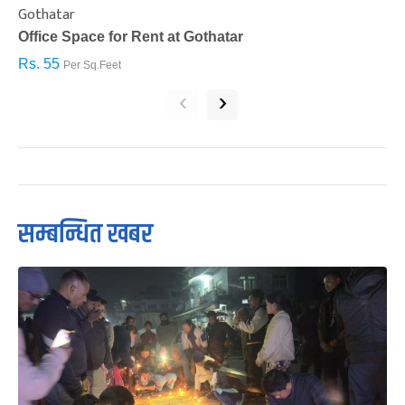
Gothatar
S
Office Space for Rent at Gothatar
H
Rs. 55
R
Per Sq.Feet
‹
›
सम्बन्धित खबर