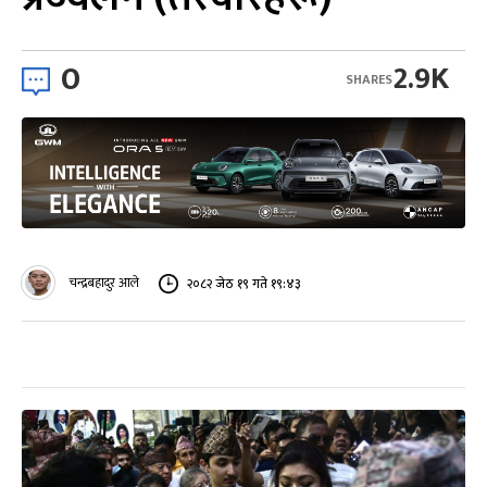
0
2.9K
SHARES
चन्द्रबहादुर आले
२०८२ जेठ १९ गते १९:४३