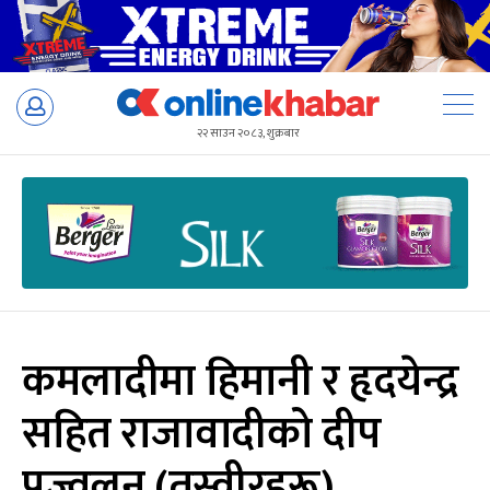
Skip
to
२२ साउन २०८३, शुक्रबार
content
कमलादीमा हिमानी र हृदयेन्द्र
सहित राजावादीको दीप
प्रज्वलन (तस्वीरहरू)