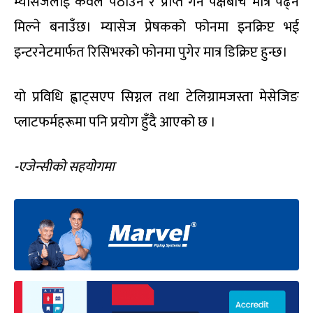
म्यासेजलाई केवल पठाउने र प्राप्त गर्ने पक्षबीच मात्र पढ्न
मिल्ने बनाउँछ। म्यासेज प्रेषकको फोनमा इनक्रिप्ट भई
इन्टरनेटमार्फत रिसिभरको फोनमा पुगेर मात्र डिक्रिप्ट हुन्छ।
यो प्रविधि ह्वाट्सएप सिग्नल तथा टेलिग्रामजस्ता मेसेजिङ
प्लाटफर्महरूमा पनि प्रयोग हुँदै आएको छ ।
-एजेन्सीको सहयोगमा