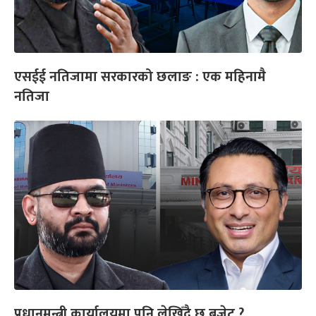
एसईई नतिजामा सरकारको छलाङ : एक महिनामै
नतिजा
प्रधानमन्त्री कार्यालयमा पनि लेखिँदै छ बजेट ?