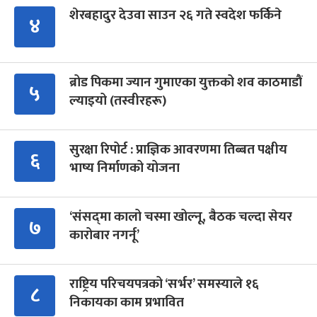
शेरबहादुर देउवा साउन २६ गते स्वदेश फर्किने
४
ब्रोड पिकमा ज्यान गुमाएका युक्तको शव काठमाडौं
५
ल्याइयो (तस्वीरहरू)
सुरक्षा रिपोर्ट : प्राज्ञिक आवरणमा तिब्बत पक्षीय
६
भाष्य निर्माणको योजना
‘संसद्‍मा कालो चस्मा खोल्नू, बैठक चल्दा सेयर
७
कारोबार नगर्नू’
राष्ट्रिय परिचयपत्रको ‘सर्भर’ समस्याले १६
८
निकायका काम प्रभावित