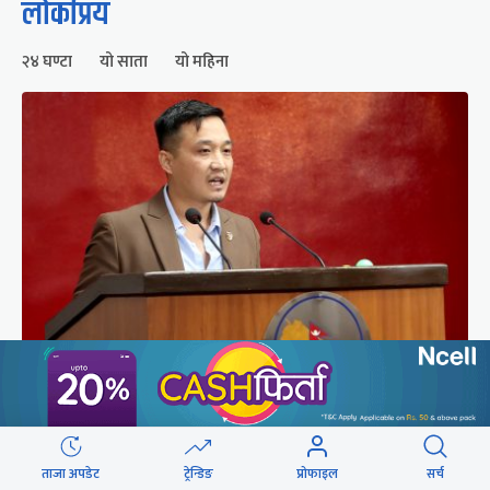
लोकप्रिय
२४ घण्टा
यो साता
यो महिना
संसद्को रोष्ट्रमबाटै गृहमन्त्रीले दिए प्रश्न नगर्न चेतावनी
ताजा अपडेट
ट्रेन्डिङ
प्रोफाइल
सर्च