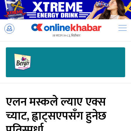
Skip
to
२१ साउन २०८३, बिहीबार
content
एलन मस्कले ल्याए एक्स
च्याट, ह्वाट्सएपसँग हुनेछ
प्रतिस्पर्धा