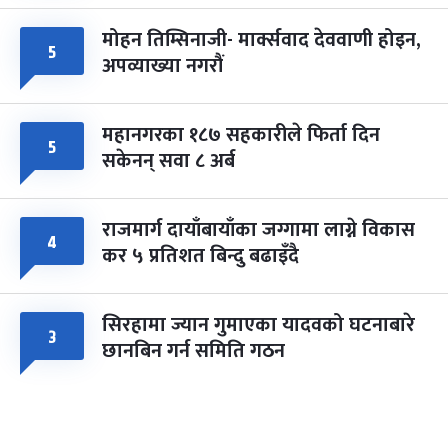
मोहन तिम्सिनाजी- मार्क्सवाद देववाणी होइन,
५
अपव्याख्या नगरौं
महानगरका १८७ सहकारीले फिर्ता दिन
५
सकेनन् सवा ८ अर्ब
राजमार्ग दायाँबायाँका जग्गामा लाग्ने विकास
४
कर ५ प्रतिशत बिन्दु बढाइँदै
सिरहामा ज्यान गुमाएका यादवको घटनाबारे
३
छानबिन गर्न समिति गठन