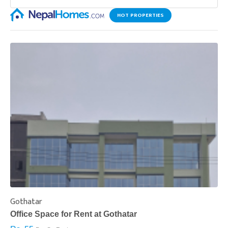
HOT PROPERTIES
Gothatar
S
Office Space for Rent at Gothatar
H