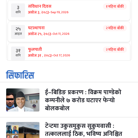
संविधान दिवस
१ महिना बाँकी
३
-
असोज ३, २०८३
Sep 19, 2026
शनि
घटस्थापना
२ महिना बाँकी
२५
-
असोज २५, २०८३
Oct 11, 2026
आइत
फूलपाती
२ महिना बाँकी
३१
-
असोज ३१ , २०८३
Oct 17, 2026
शनि
कार्तिक सङ्क्रान्ति
२ महिना बाँकी
१
सिफारिस
-
कार्तिक १, २०८३
Oct 18, 2026
आइत
ई–बिडिङ प्रकरण : विक्रम पाण्डेको
महानवमी
२ महिना बाँकी
३
-
कम्पनीले ७ करोड घटाएर फेर्‍यो
कार्तिक ३, २०८३
Oct 20, 2026
मंगल
बोलकबोल
विजयादशमी
२ महिना बाँकी
४
-
कार्तिक ४, २०८३
Oct 21, 2026
बुध
टेन्टमा उकुसमुकुस सुकुमवासी :
तत्काललाई ठिक, भविष्य अनिश्चित
पापा‌ङ्कुशा एकादशी व्रत
२ महिना बाँकी
५