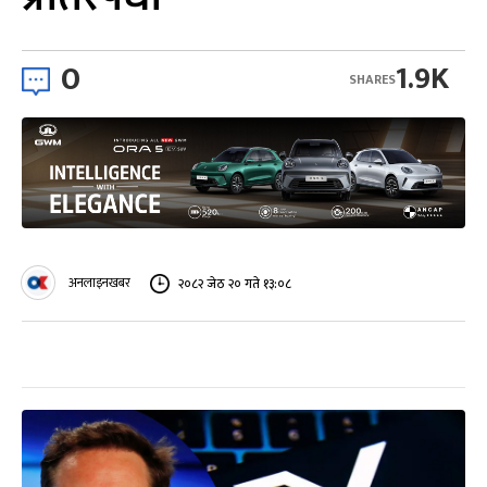
0
1.9K
SHARES
अनलाइनखबर
२०८२ जेठ २० गते १३:०८