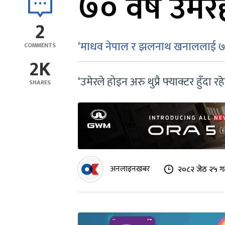
७० वर्षे उम
2
‘माधव नेपाल र झलनाथ खनाललाई ७० व
COMMENTS
2K
‘उमेरले होइन अरु थुप्रै फ्याक्टर हुँदा र
SHARES
अनलाइनखबर
२०८२ जेठ २५ गत