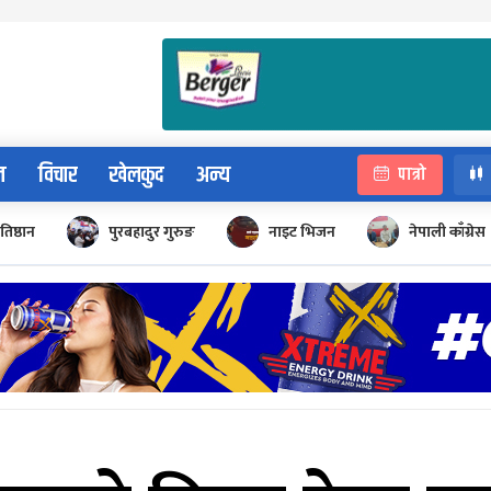
न
विचार
खेलकुद
अन्य
पात्रो
रतिष्ठान
पुरबहादुर गुरुङ
नाइट भिजन
नेपाली काँग्रेस