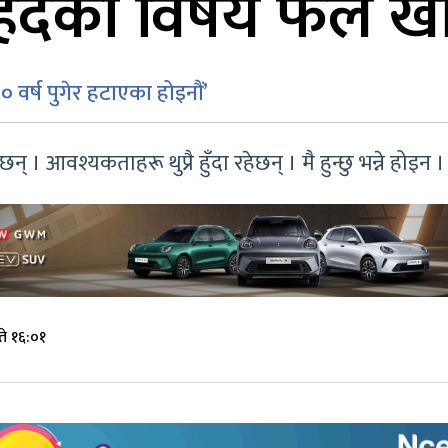
ेरहदको विषय फेल 
र्ष पुगेर हटाएका होइनौं’
हेछन् । आवश्यकताहरू थुप्रै हुँदा रहेछन् । मै हुन्छु भन्ने होइ
े १६:०१