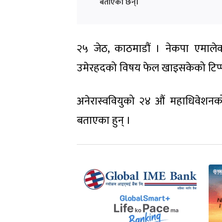
बताएका छन्।
२५ जेठ, काठमाडौं । नेकपा एमालेका अ
उमेरहदको विषय फेल खाइसकेको टिप्प
अनेरास्ववियुको २४ औं महाधिवेशनको 
बताएका हुन् ।