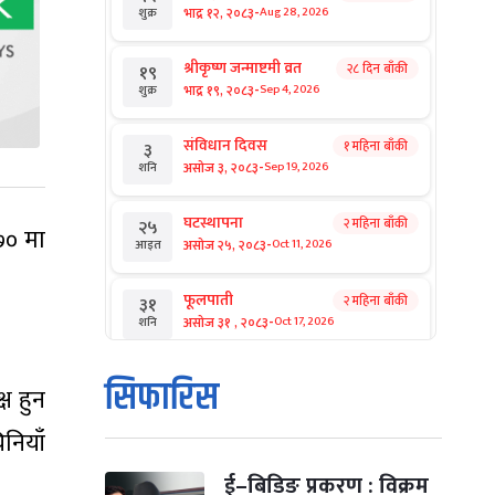
-
भाद्र १२, २०८३
Aug 28, 2026
शुक्र
श्रीकृष्ण जन्माष्टमी व्रत
२८ दिन बाँकी
१९
-
भाद्र १९, २०८३
Sep 4, 2026
शुक्र
संविधान दिवस
१ महिना बाँकी
३
-
असोज ३, २०८३
Sep 19, 2026
शनि
घटस्थापना
२ महिना बाँकी
२५
७० मा
-
असोज २५, २०८३
Oct 11, 2026
आइत
फूलपाती
२ महिना बाँकी
३१
-
असोज ३१ , २०८३
Oct 17, 2026
शनि
कार्तिक सङ्क्रान्ति
२ महिना बाँकी
१
सिफारिस
्ष हुन
-
कार्तिक १, २०८३
Oct 18, 2026
आइत
नियाँ
महानवमी
२ महिना बाँकी
३
-
कार्तिक ३, २०८३
Oct 20, 2026
मंगल
ई–बिडिङ प्रकरण : विक्रम