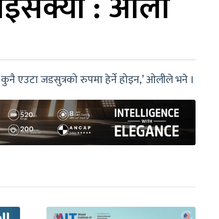
खाइसक्यो : ओली
न । कुनै एउटा जडसुत्रको रुपमा हेर्ने होइन,’ ओलीले भने ।