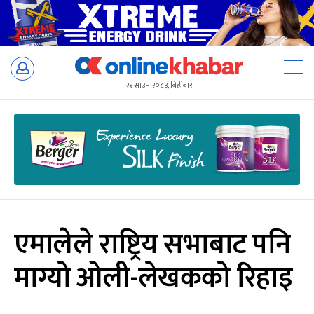
Skip
to
२१ साउन २०८३, बिहीबार
content
एमालेले राष्ट्रिय सभाबाट पनि
माग्यो ओली-लेखकको रिहाइ