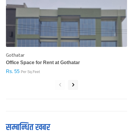
Gothatar
S
Office Space for Rent at Gothatar
H
Rs. 55
R
Per Sq.Feet
‹
›
सम्बन्धित खबर