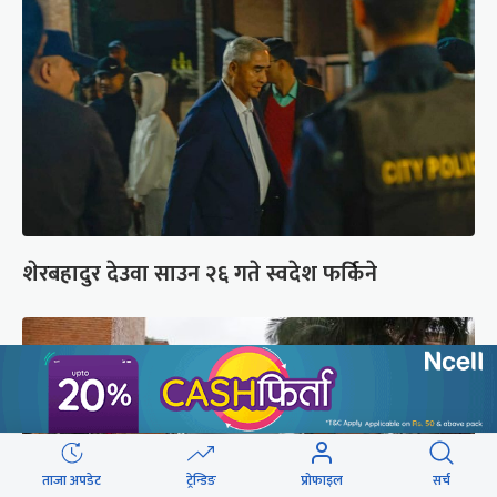
शेरबहादुर देउवा साउन २६ गते स्वदेश फर्किने
ताजा अपडेट
ट्रेन्डिङ
प्रोफाइल
सर्च