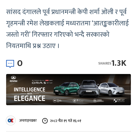
सांसद दंगालले पूर्व प्रधानमन्त्री केपी शर्मा ओली र पूर्व
गृहमन्त्री रमेश लेखकलाई मध्यरातमा ‘आतङ्ककारीलाई
जस्तो गरी’ गिरफ्तार गरिएको भन्दै सरकारको
नियतमाथि प्रश्न उठाए ।
0
1.3K
SHARES
अनलाइनखबर
२०८२ चैत १९ गते १६:०१