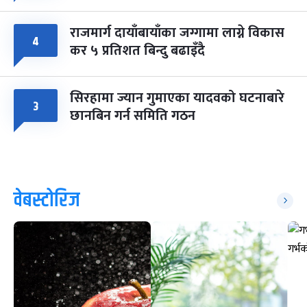
राजमार्ग दायाँबायाँका जग्गामा लाग्ने विकास
४
कर ५ प्रतिशत बिन्दु बढाइँदै
सिरहामा ज्यान गुमाएका यादवको घटनाबारे
३
छानबिन गर्न समिति गठन
वेबस्टोरिज