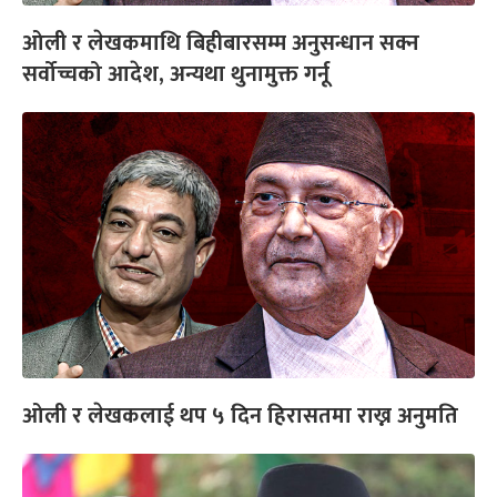
ओली र लेखकमाथि बिहीबारसम्म अनुसन्धान सक्न
सर्वोच्चको आदेश, अन्यथा थुनामुक्त गर्नू
ओली र लेखकलाई थप ५ दिन हिरासतमा राख्न अनुमति