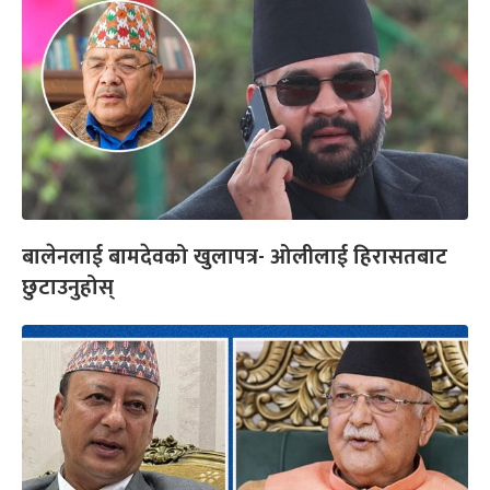
बालेनलाई बामदेवको खुलापत्र- ओलीलाई हिरासतबाट
छुटाउनुहोस्