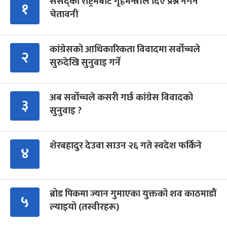
संसद्को रोष्ट्रमबाटै गृहमन्त्रीले दिए प्रश्न नगर्न
१
चेतावनी
कांग्रेसको आधिकारिकता विवादमा सर्वोच्चले
२
सुरुदेखि सुनुवाइ गर्ने
अब सर्वोच्चले कसरी गर्छ कांग्रेस विवादको
३
सुनुवाइ ?
शेरबहादुर देउवा साउन २६ गते स्वदेश फर्किने
४
ब्रोड पिकमा ज्यान गुमाएका युक्तको शव काठमाडौं
५
ल्याइयो (तस्वीरहरू)