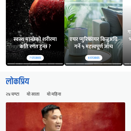
ग
स्वस्थ मान्छेको शरीरमा
एयर प्युरिफायर किन्नुअघि
भ
कति रगत हुन्छ ?
गर्ने ५ महत्त्वपूर्ण जाँच
7
STORIES
6
STORIES
लोकप्रिय
२४ घण्टा
यो साता
यो महिना