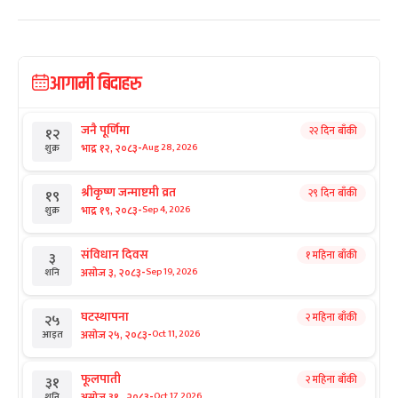
आगामी बिदाहरु
जनै पूर्णिमा
२२ दिन बाँकी
१२
-
भाद्र १२, २०८३
Aug 28, 2026
शुक्र
श्रीकृष्ण जन्माष्टमी व्रत
२९ दिन बाँकी
१९
-
भाद्र १९, २०८३
Sep 4, 2026
शुक्र
संविधान दिवस
१ महिना बाँकी
३
-
असोज ३, २०८३
Sep 19, 2026
शनि
घटस्थापना
२ महिना बाँकी
२५
-
असोज २५, २०८३
Oct 11, 2026
आइत
फूलपाती
२ महिना बाँकी
३१
-
असोज ३१ , २०८३
Oct 17, 2026
शनि