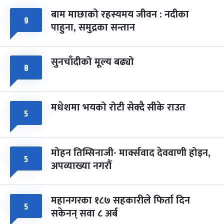
बाम माछाको रहस्यमय जीवन : नदीका
फागुपूर्णिमा
७ महिना बाँकी
८
९
पाहुना, समुद्रका सन्तान
-
चैत्र ८, २०८३
Mar 22, 2027
सोम
सुनचाँदीको मूल्य बढ्यो
८
मधेशमा भयको रोटी सेक्दै सीके राउत
५
मोहन तिम्सिनाजी- मार्क्सवाद देववाणी होइन,
५
अपव्याख्या नगरौं
महानगरका १८७ सहकारीले फिर्ता दिन
५
सकेनन् सवा ८ अर्ब