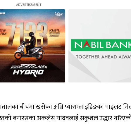
वातालका बीचमा खसेका अग्नि प्याराग्लाइडिङका पाइलट म
 भारतको बनारसका अकलेस यादवलाई सकुशल उद्धार गरिएको