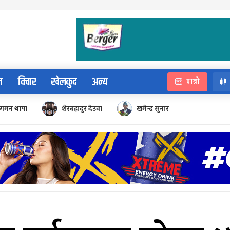
न
विचार
खेलकुद
अन्य
पात्रो
गगन थापा
शेरबहादुर देउवा
खगेन्द्र सुनार