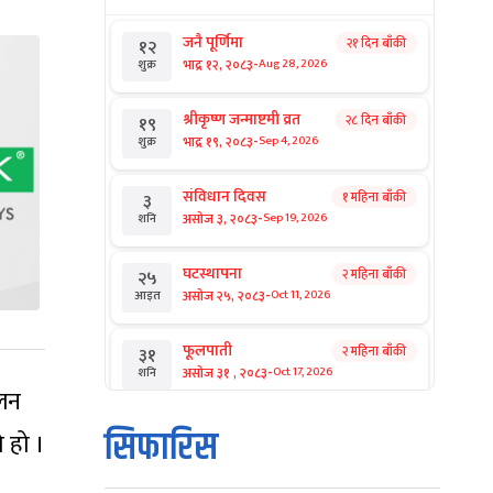
जनै पूर्णिमा
२१ दिन बाँकी
१२
-
भाद्र १२, २०८३
Aug 28, 2026
शुक्र
श्रीकृष्ण जन्माष्टमी व्रत
२८ दिन बाँकी
१९
-
भाद्र १९, २०८३
Sep 4, 2026
शुक्र
संविधान दिवस
१ महिना बाँकी
३
-
असोज ३, २०८३
Sep 19, 2026
शनि
घटस्थापना
२ महिना बाँकी
२५
-
असोज २५, २०८३
Oct 11, 2026
आइत
फूलपाती
२ महिना बाँकी
३१
-
असोज ३१ , २०८३
Oct 17, 2026
शनि
िलन
कार्तिक सङ्क्रान्ति
२ महिना बाँकी
१
सिफारिस
 हो ।
-
कार्तिक १, २०८३
Oct 18, 2026
आइत