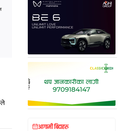
ल
ले
आगामी बिदाहरु