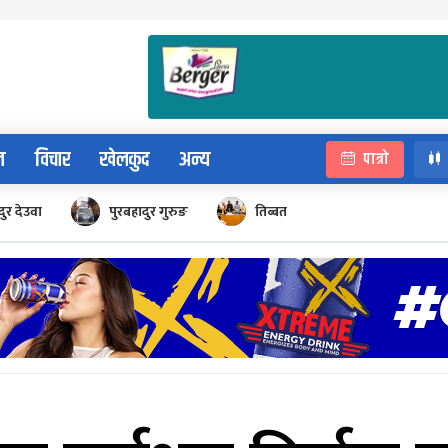
न
विचार
खेलकुद
अन्य
पात्रो
ुर देउवा
पुरबहादुर गुरुङ
तिब्बत