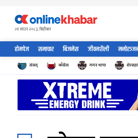
Skip
to
content
२१ साउन २०८३, बिहीबार
होमपेज
समाचार
बिजनेस
जीवनशैली
मनोरञ्ज
संसद्
काँग्रेस
गगन थापा
शेरबहाद