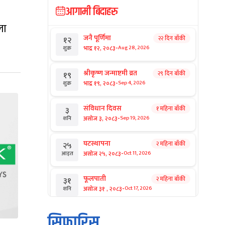
आगामी बिदाहरु
ला
जनै पूर्णिमा
२२ दिन बाँकी
१२
-
भाद्र १२, २०८३
Aug 28, 2026
शुक्र
श्रीकृष्ण जन्माष्टमी व्रत
२९ दिन बाँकी
१९
-
भाद्र १९, २०८३
Sep 4, 2026
शुक्र
संविधान दिवस
१ महिना बाँकी
३
-
असोज ३, २०८३
Sep 19, 2026
शनि
घटस्थापना
२ महिना बाँकी
२५
-
असोज २५, २०८३
Oct 11, 2026
आइत
फूलपाती
२ महिना बाँकी
३१
-
असोज ३१ , २०८३
Oct 17, 2026
शनि
कार्तिक सङ्क्रान्ति
२ महिना बाँकी
१
सिफारिस
-
कार्तिक १, २०८३
Oct 18, 2026
आइत