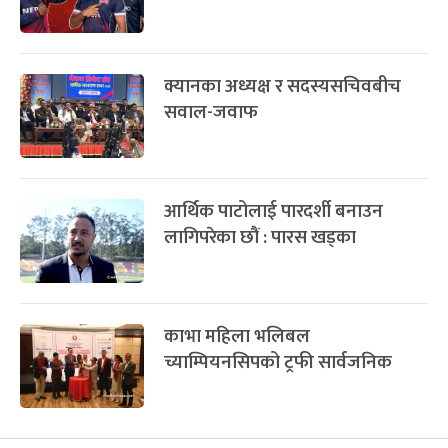
लिग २ का शीर्ष दुई टोलीसँग महत्त्वपूर्ण
शृङ्खला खेल्दै नेपाल
क्यानका अध्यक्ष र सदस्यसचिवबीच
सवाल-जवाफ
आर्थिक पाटोलाई पारदर्शी बनाउन
लागिपरेका छौं : पारस खड्का
काभा महिला भलिबल