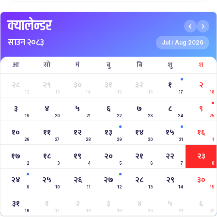
Aaha RARA Pokhara gold cup
Nepal Super League
क्यालेन्डर
साउन २०८३
Jul
Aug 2026
/
आ
सो
मं
बु
बि
शु
श
२८
२९
३०
३१
३२
१
२
12
13
14
15
16
17
18
३
४
५
६
७
८
९
19
20
21
22
23
24
25
१०
११
१२
१३
१४
१५
१६
26
27
28
29
30
31
1
१७
१८
१९
२०
२१
२२
२३
2
3
4
5
6
7
8