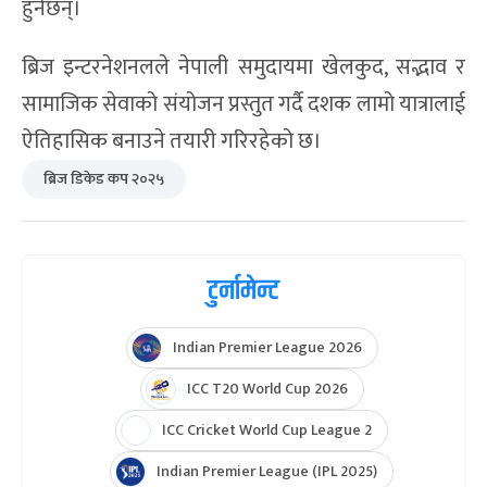
खेलबाट संकलित सम्पूर्ण रकम नेपालका विभिन्न अनाथ
आश्रमहरूमासहयोग स्वरूप हस्तान्तरण गरिनेछ।
सहयोगको कार्यमा सन्दीप लामिछाने स्वयं पनि संलग्न
हुनेछन्।
ब्रिज इन्टरनेशनलले नेपाली समुदायमा खेलकुद, सद्भाव र
सामाजिक सेवाको संयोजन प्रस्तुत गर्दै दशक लामो यात्रालाई
ऐतिहासिक बनाउने तयारी गरिरहेको छ।
ब्रिज डिकेड कप २०२५
टुर्नामेन्ट
Indian Premier League 2026