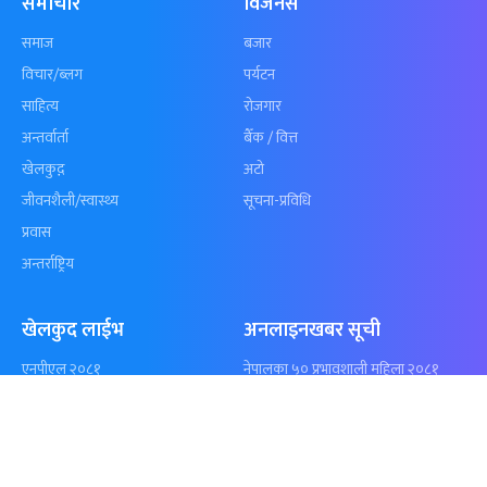
समाचार
विजनेस
समाज
बजार
विचार/ब्लग
पर्यटन
साहित्य
रोजगार
अन्तर्वार्ता
बैँक / वित्त
खेलकुद़़
अटो
जीवनशैली/स्वास्थ्य
सूचना-प्रविधि
प्रवास
अन्तर्राष्ट्रिय
खेलकुद लाईभ
अनलाइनखबर सूची
एनपीएल २०८१
नेपालका ५० प्रभावशाली महिला २०८१