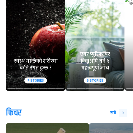
वेबस्टोरिज
एयर प्युरिफायर
स्वस्थ मान्छेको शरीरमा
किन्नुअघि गर्ने ५
कति रगत हुन्छ ?
महत्त्वपूर्ण जाँच
7
STORIES
6
STORIES