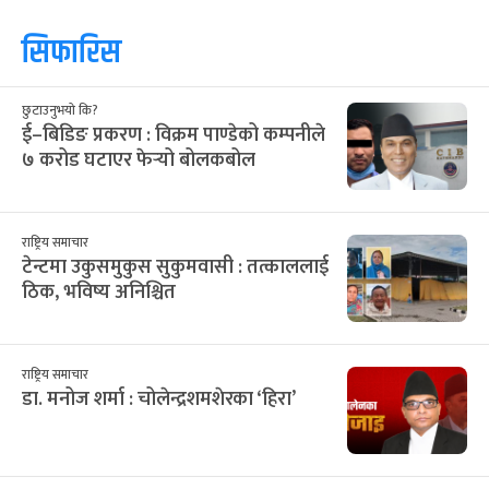
२४
२५
२६
२७
२८
२९
३०
9
10
11
12
13
14
15
३१
१
२
३
४
५
६
16
17
18
19
20
21
22
सिफारिस
छुटाउनुभयो कि?
ई–बिडिङ प्रकरण : विक्रम पाण्डेको कम्पनीले
७ करोड घटाएर फेर्‍यो बोलकबोल
राष्ट्रिय समाचार
टेन्टमा उकुसमुकुस सुकुमवासी : तत्काललाई
ठिक, भविष्य अनिश्चित
राष्ट्रिय समाचार