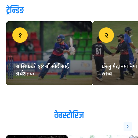
च्याम्पियनसिपको ट्रफी सार्वजनिक
ट्रेन्डिङ
१
२
आसिफको १४औं ओडीआई
घरेलु मैदानमा नेप
अर्धशतक
स्तब्ध