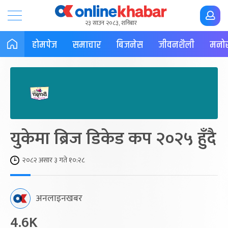
२३ साउन २०८३, शनिबार
होमपेज
समाचार
बिजनेस
जीवनशैली
मनोर
युकेमा ब्रिज डिकेड कप २०२५ हुँदै
२०८२ असार ३ गते १०:२८
अनलाइनखबर
4.6K