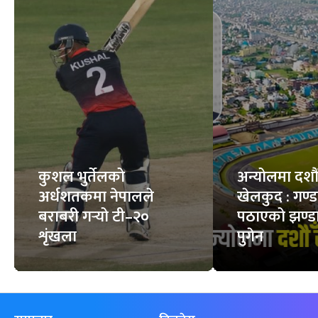
फिचर
सबै
कुशल भुर्तेलको
अन्योलमा दशौँ र
अर्धशतकमा नेपालले
खेलकुद : गण्
बराबरी गर्‍यो टी–२०
पठाएको झण्डा
शृंखला
पुगेन