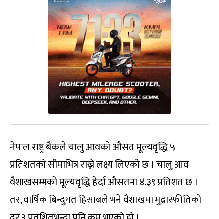
नेपाल राष्ट्र बैंकले चालु आवको औसत मूल्यवृद्धि ५
प्रतिशतको सीमाभित्र राख्ने लक्ष्य लिएको छ । चालु आव
वैशाखसम्मको मूल्यवृद्धि हेर्दा औसतमा ४.३९ प्रतिशत छ ।
तर, वार्षिक बिन्दुगत हिसाबले भने वैशाखमा मुद्रास्फीतिको
दर ३ प्रतशितभन्दा पनि कम भएको हो ।