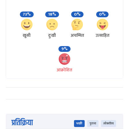
73%
18%
0%
0%
खुसी
दुःखी
अचम्मित
उत्साहित
9%
आक्रोशित
प्रतिक्रिया
भर्खरै
पुराना
लोकप्रिय