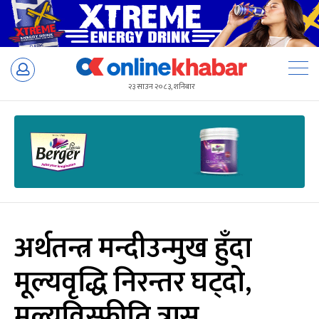
Skip
to
२३ साउन २०८३, शनिबार
content
अर्थतन्त्र मन्दीउन्मुख हुँदा
मूल्यवृद्धि निरन्तर घट्दो,
मूल्यविस्फीति त्रास