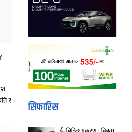
’
वेश
ृति र
सिफारिस
ई–बिडिङ प्रकरण : विक्रम