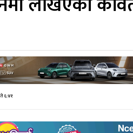
मा लेखिएको कविता स
ते ६:४१