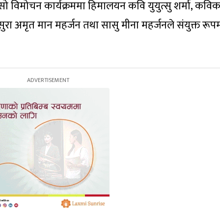
ो विमोचन कार्यक्रममा हिमालयन कवि युयुत्सु शर्मा, कविक
 ससुरा अमृत मान महर्जन तथा सासु मीना महर्जनले संयुक्त रूप