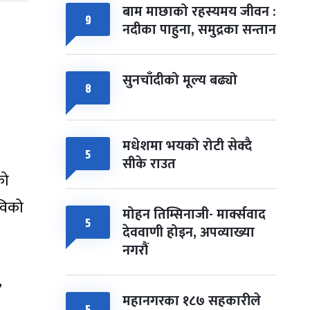
बाम माछाको रहस्यमय जीवन :
९
नदीका पाहुना, समुद्रका सन्तान
सुनचाँदीको मूल्य बढ्यो
८
मधेशमा भयको रोटी सेक्दै
५
सीके राउत
को
कविको
मोहन तिम्सिनाजी- मार्क्सवाद
५
देववाणी होइन, अपव्याख्या
नगरौं
,
महानगरका १८७ सहकारीले