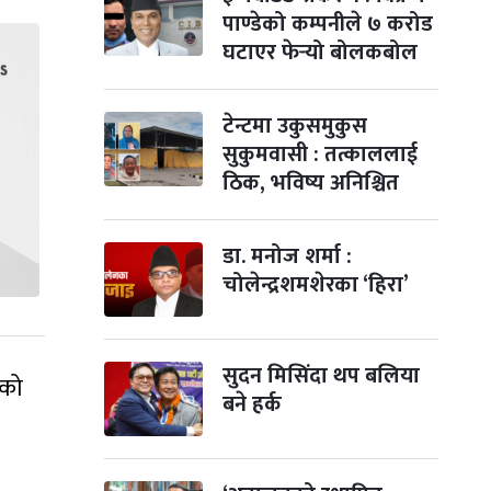
पाण्डेको कम्पनीले ७ करोड
घटाएर फेर्‍यो बोलकबोल
टेन्टमा उकुसमुकुस
सुकुमवासी : तत्काललाई
ठिक, भविष्य अनिश्चित
डा. मनोज शर्मा :
चोलेन्द्रशमशेरका ‘हिरा’
सुदन मिसिंदा थप बलिया
एको
बने हर्क