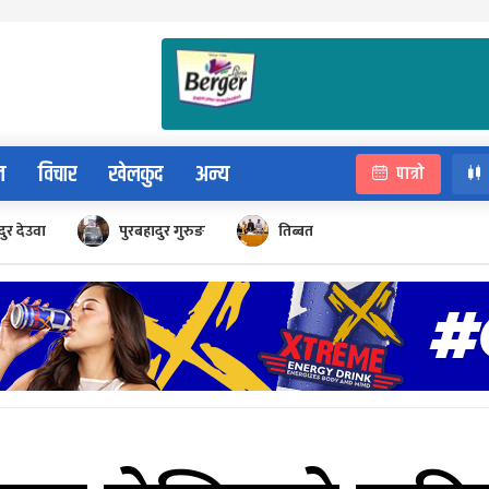
न
विचार
खेलकुद
अन्य
पात्रो
ुर देउवा
पुरबहादुर गुरुङ
तिब्बत