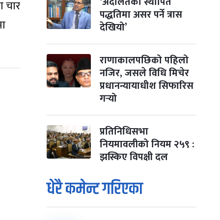
‘अदालतको स्थापित
ा चार
पद्धतिमा असर पर्ने त्रास
मा
देखियो’
राणाकालपछिको पहिलो
नजिर, जसले विधि मिचेर
प्रधानन्यायाधीश सिफारिस
गर्‍यो
प्रतिनिधिसभा
नियमावलीको नियम २५९ :
झस्किए विपक्षी दल
धेरै कमेन्ट गरिएका