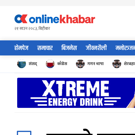
Skip
to
content
२१ साउन २०८३, बिहीबार
होमपेज
समाचार
बिजनेस
जीवनशैली
मनोरञ्ज
संसद्
काँग्रेस
गगन थापा
शेरबहाद