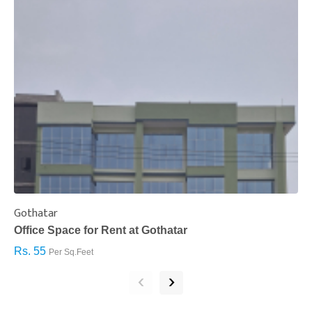
Gothatar
S
Office Space for Rent at Gothatar
H
Rs. 55
R
Per Sq.Feet
‹
›