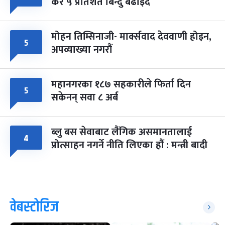
कर ५ प्रतिशत बिन्दु बढाइँदै
मोहन तिम्सिनाजी- मार्क्सवाद देववाणी होइन,
५
अपव्याख्या नगरौं
महानगरका १८७ सहकारीले फिर्ता दिन
५
सकेनन् सवा ८ अर्ब
ब्लु बस सेवाबाट लैंगिक असमानतालाई
४
प्रोत्साहन नगर्ने नीति लिएका हौं : मन्त्री बादी
वेबस्टोरिज