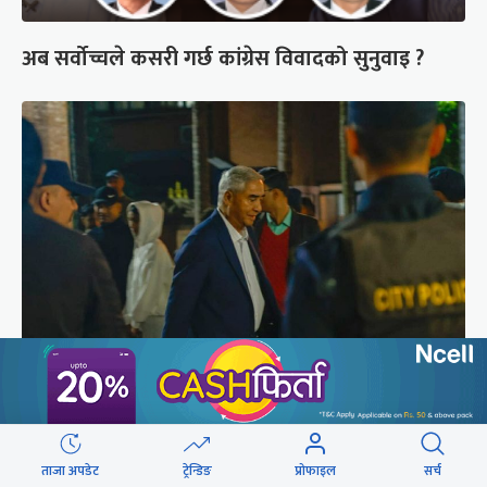
अब सर्वोच्चले कसरी गर्छ कांग्रेस विवादको सुनुवाइ ?
शेरबहादुर देउवा साउन २६ गते स्वदेश फर्किने
ताजा अपडेट
ट्रेन्डिङ
प्रोफाइल
सर्च