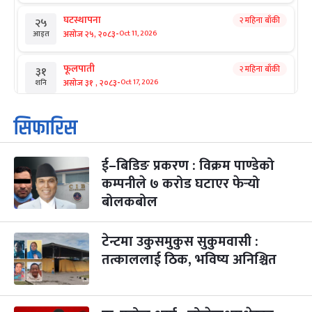
घटस्थापना
२ महिना बाँकी
२५
-
असोज २५, २०८३
Oct 11, 2026
आइत
फूलपाती
२ महिना बाँकी
३१
-
असोज ३१ , २०८३
Oct 17, 2026
शनि
कार्तिक सङ्क्रान्ति
२ महिना बाँकी
१
सिफारिस
-
कार्तिक १, २०८३
Oct 18, 2026
आइत
ई–बिडिङ प्रकरण : विक्रम पाण्डेको
महानवमी
२ महिना बाँकी
३
-
कम्पनीले ७ करोड घटाएर फेर्‍यो
कार्तिक ३, २०८३
Oct 20, 2026
मंगल
बोलकबोल
विजयादशमी
२ महिना बाँकी
४
-
कार्तिक ४, २०८३
Oct 21, 2026
बुध
टेन्टमा उकुसमुकुस सुकुमवासी :
तत्काललाई ठिक, भविष्य अनिश्चित
पापा‌ङ्कुशा एकादशी व्रत
२ महिना बाँकी
५
-
कार्तिक ५, २०८३
Oct 22, 2026
बिहि