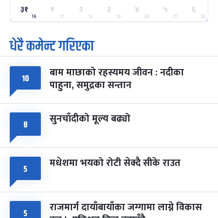
ग्याल्पो ल्होसार
७ महिना बाँकी
२५
३१
१
२
३
४
५
६
-
फाल्गुन २५, २०८३
Mar 9, 2027
मंगल
16
17
18
19
20
21
22
धेरै कमेन्ट गरिएका
पूर्णिमा व्रत
७ महिना बाँकी
७
-
चैत्र ७, २०८३
Mar 21, 2027
आइत
बाम माछाको रहस्यमय जीवन : नदीका
फागुपूर्णिमा
७ महिना बाँकी
८
१०
पाहुना, समुद्रका सन्तान
-
चैत्र ८, २०८३
Mar 22, 2027
सोम
सुनचाँदीको मूल्य बढ्यो
८
मधेशमा भयको रोटी सेक्दै सीके राउत
५
राजमार्ग दायाँबायाँका जग्गामा लाग्ने विकास
५