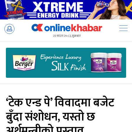
Skip
to
२२ साउन २०८३, शुक्रबार
content
‘टेक एन्ड पे’ विवादमा बजेट
बुँदा संशोधन, यस्तो छ
अर्थमन्त्रीको प्रस्ताव