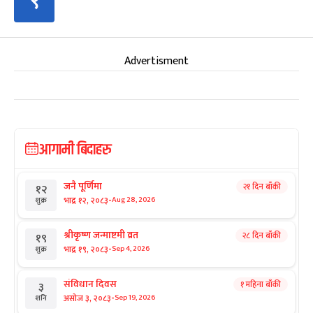
९
Advertisment
आगामी बिदाहरु
जनै पूर्णिमा
२१ दिन बाँकी
१२
-
भाद्र १२, २०८३
Aug 28, 2026
शुक्र
श्रीकृष्ण जन्माष्टमी व्रत
२८ दिन बाँकी
१९
-
भाद्र १९, २०८३
Sep 4, 2026
शुक्र
संविधान दिवस
१ महिना बाँकी
३
-
असोज ३, २०८३
Sep 19, 2026
शनि