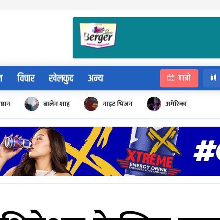
न
विचार
खेलकुद
अन्य
पात्रो
िष्ठान
बालेन शाह
नाइट भिजन
अमेरिका