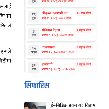
-
भाद्र १२, २०८३
Aug 28, 2026
शुक्र
हरूलाई
श्रीकृष्ण जन्माष्टमी व्रत
२७ दिन बाँकी
१९
 विधान
-
भाद्र १९, २०८३
Sep 4, 2026
शुक्र
खरेलले
संविधान दिवस
१ महिना बाँकी
३
-
असोज ३, २०८३
Sep 19, 2026
शनि
घटस्थापना
२ महिना बाँकी
२५
ाहरूले
-
असोज २५, २०८३
Oct 11, 2026
आइत
मिटीमा
फूलपाती
२ महिना बाँकी
३१
-
असोज ३१ , २०८३
Oct 17, 2026
शनि
कार्तिक सङ्क्रान्ति
२ महिना बाँकी
१
सिफारिस
-
कार्तिक १, २०८३
Oct 18, 2026
आइत
महानवमी
२ महिना बाँकी
३
-
कार्तिक ३, २०८३
Oct 20, 2026
मंगल
ई–बिडिङ प्रकरण : विक्रम