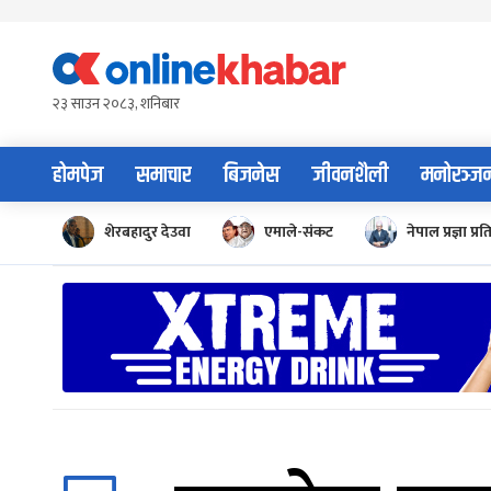
Skip
to
content
२३ साउन २०८३, शनिबार
होमपेज
समाचार
बिजनेस
जीवनशैली
मनोरञ्ज
शेरबहादुर देउवा
एमाले-संकट
नेपाल प्रज्ञा प्रत