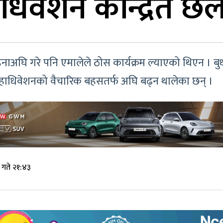
धिवेशन केन्द्रित 
िनाअघि गरे पनि एमालेले ठोस कार्यक्रम ल्याएको थिएन । बु
हाधिवेशनको वैचारिक बहसतर्फ अघि बढ्न थालेका छन् ।
 गते २१:४३