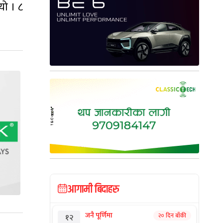
यो । ८
आगामी बिदाहरु
जनै पूर्णिमा
२० दिन बाँकी
१२