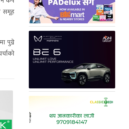
ियन कप
त समूह
 पुग्ने
र्चाको