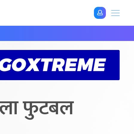
िला फुटबल