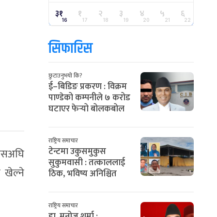
३१
१
२
३
४
५
६
16
17
18
19
20
21
22
सिफारिस
छुटाउनुभयो कि?
ई–बिडिङ प्रकरण : विक्रम
पाण्डेको कम्पनीले ७ करोड
घटाएर फेर्‍यो बोलकबोल
राष्ट्रिय समाचार
टेन्टमा उकुसमुकुस
 यसअघि
सुकुमवासी : तत्काललाई
खेल्ने
ठिक, भविष्य अनिश्चित
राष्ट्रिय समाचार
डा. मनोज शर्मा :