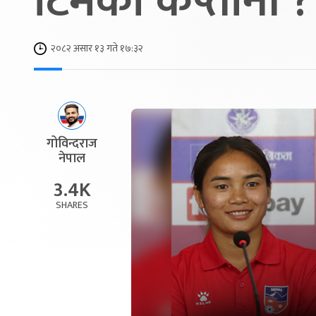
टिमको कप्तानी ?
२०८२ असार १३ गते १७:३२
गोविन्दराज
नेपाल
3.4K
SHARES