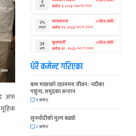
१ महिना बाँकी
३
-
असोज ३, २०८३
Sep 19, 2026
शनि
घटस्थापना
२ महिना बाँकी
२५
-
असोज २५, २०८३
Oct 11, 2026
आइत
फूलपाती
२ महिना बाँकी
३१
-
असोज ३१ , २०८३
Oct 17, 2026
शनि
धेरै कमेन्ट गरिएका
कार्तिक सङ्क्रान्ति
२ महिना बाँकी
१
-
कार्तिक १, २०८३
Oct 18, 2026
आइत
बाम माछाको रहस्यमय जीवन : नदीका
महानवमी
२ महिना बाँकी
३
पाहुना, समुद्रका सन्तान
-
कार्तिक ३, २०८३
Oct 20, 2026
मंगल
हेड अफ
९
कमेन्ट
विजयादशमी
ामूहिक
२ महिना बाँकी
४
-
कार्तिक ४, २०८३
Oct 21, 2026
बुध
सुनचाँदीको मूल्य बढ्यो
८
कमेन्ट
पापा‌ङ्कुशा एकादशी व्रत
२ महिना बाँकी
५
-
कार्तिक ५, २०८३
Oct 22, 2026
बिहि