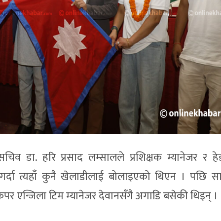
सचिव डा. हरि प्रसाद लम्सालले प्रशिक्षक म्यानेजर र 
 गर्दा त्यहाँ कुनै खेलाडीलाई बोलाइएको थिएन । पछि स
पर एन्जिला टिम म्यानेजर देवानसँगै अगाडि बसेकी थिइन् ।