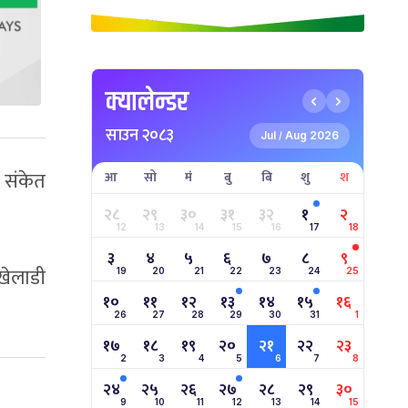
क्यालेन्डर
साउन २०८३
Jul
Aug 2026
/
 संकेत
आ
सो
मं
बु
बि
शु
श
२८
२९
३०
३१
३२
१
२
12
13
14
15
16
17
18
३
४
५
६
७
८
९
खेलाडी
19
20
21
22
23
24
25
१०
११
१२
१३
१४
१५
१६
26
27
28
29
30
31
1
१७
१८
१९
२०
२१
२२
२३
2
3
4
5
6
7
8
२४
२५
२६
२७
२८
२९
३०
9
10
11
12
13
14
15