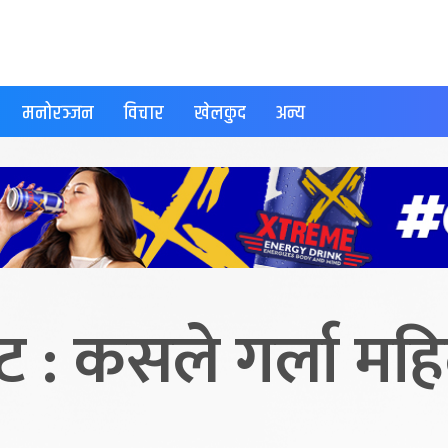
मनोरञ्जन
विचार
खेलकुद
अन्य
 : कसले गर्ला मह