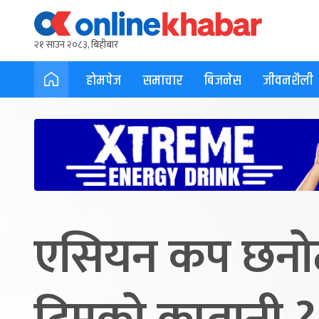
२१ साउन २०८३, बिहीबार
होमपेज
समाचार
बिजनेस
जीवनशैली
एसियन कप छनोट