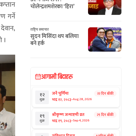
कप्तान
चोलेन्द्रशमशेरका ‘हिरा’
ण गर्ने
 देवान,
राष्ट्रिय समाचार
सुदन मिसिंदा थप बलिया
ो ।
बने हर्क
आगामी बिदाहरु
जनै पूर्णिमा
२२ दिन बाँकी
१२
-
भाद्र १२, २०८३
Aug 28, 2026
शुक्र
श्रीकृष्ण जन्माष्टमी व्रत
२९ दिन बाँकी
१९
-
भाद्र १९, २०८३
Sep 4, 2026
शुक्र
संविधान दिवस