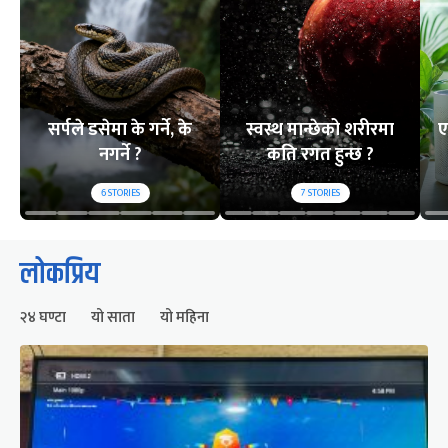
सर्पले डसेमा के गर्ने, के
स्वस्थ मान्छेको शरीरमा
ए
नगर्ने ?
कति रगत हुन्छ ?
6
STORIES
7
STORIES
लोकप्रिय
२४ घण्टा
यो साता
यो महिना