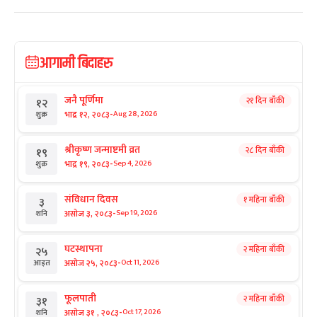
आगामी बिदाहरु
जनै पूर्णिमा
२१ दिन बाँकी
१२
-
भाद्र १२, २०८३
Aug 28, 2026
शुक्र
श्रीकृष्ण जन्माष्टमी व्रत
२८ दिन बाँकी
१९
-
भाद्र १९, २०८३
Sep 4, 2026
शुक्र
संविधान दिवस
१ महिना बाँकी
३
-
असोज ३, २०८३
Sep 19, 2026
शनि
घटस्थापना
२ महिना बाँकी
२५
-
असोज २५, २०८३
Oct 11, 2026
आइत
फूलपाती
२ महिना बाँकी
३१
-
असोज ३१ , २०८३
Oct 17, 2026
शनि