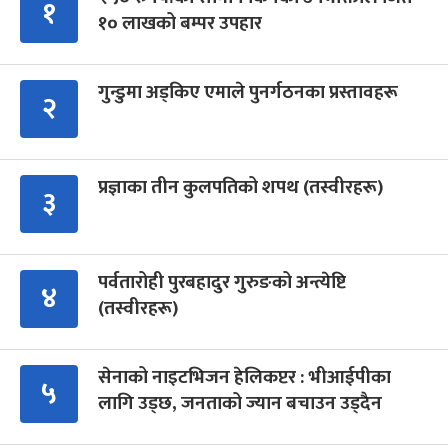
१
१० लाखको बम्पर उपहार
गुन्डुमा अड्किए एमाले पुनर्गठनका प्रस्तावहरू
२
प्रज्ञाका तीन कुलपतिको शपथ (तस्वीरहरू)
३
पर्वतारोही पुरबहादुर गुरुङको अन्त्येष्टि
४
(तस्वीरहरू)
सेनाको नाइटभिजन हेलिकप्टर : भीआईपीका
५
लागि उड्छ, जनताको ज्यान बचाउन उड्दैन