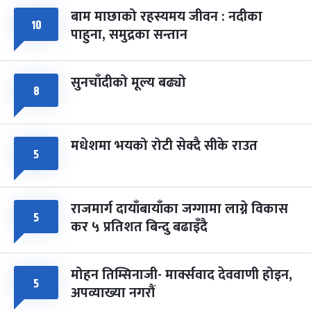
बाम माछाको रहस्यमय जीवन : नदीका
फागुपूर्णिमा
७ महिना बाँकी
८
१०
पाहुना, समुद्रका सन्तान
-
चैत्र ८, २०८३
Mar 22, 2027
सोम
सुनचाँदीको मूल्य बढ्यो
८
मधेशमा भयको रोटी सेक्दै सीके राउत
५
राजमार्ग दायाँबायाँका जग्गामा लाग्ने विकास
५
कर ५ प्रतिशत बिन्दु बढाइँदै
मोहन तिम्सिनाजी- मार्क्सवाद देववाणी होइन,
५
अपव्याख्या नगरौं