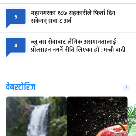
महानगरका १८७ सहकारीले फिर्ता दिन
५
सकेनन् सवा ८ अर्ब
ब्लु बस सेवाबाट लैंगिक असमानतालाई
४
प्रोत्साहन नगर्ने नीति लिएका हौं : मन्त्री बादी
वेबस्टोरिज