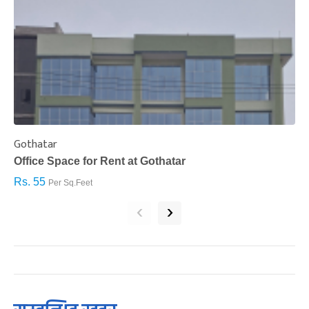
Gothatar
S
Office Space for Rent at Gothatar
H
Rs. 55
R
Per Sq.Feet
‹
›