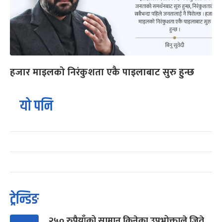
हजार माइलको निरंकुशता एकै पाइलाबाट सुरु हुन्छ
यो पनि
ट्रेन्डिङ
२५० रुपैयाँको सामान किनेका उपभोक्ताले जिते