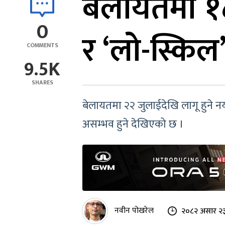
बेलायतमा १८०
0
र ‘लो-स्किल
COMMENTS
9.5K
SHARES
बेलायतमा २२ जुलाईदेखि लागू हुने नय
असम्भव हुने देखिएको छ ।
नवीन पोखरेल
२०८२ असार २३