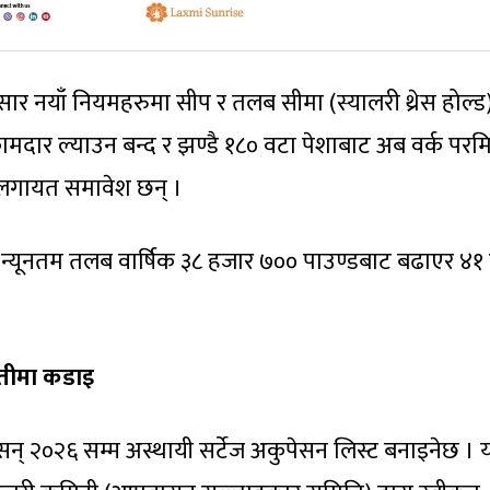
याँ नियमहरुमा सीप र तलब सीमा (स्यालरी थ्रेस होल्ड) व
ामदार ल्याउन बन्द र झण्डै १८० वटा पेशाबाट अब वर्क परमि
) लगायत समावेश छन् ।
 अब न्यूनतम तलब वार्षिक ३८ हजार ७०० पाउण्डबाट बढाएर ४१
टौतीमा कडाइ
ा सन् २०२६ सम्म अस्थायी सर्टेज अकुपेसन लिस्ट बनाइनेछ ।