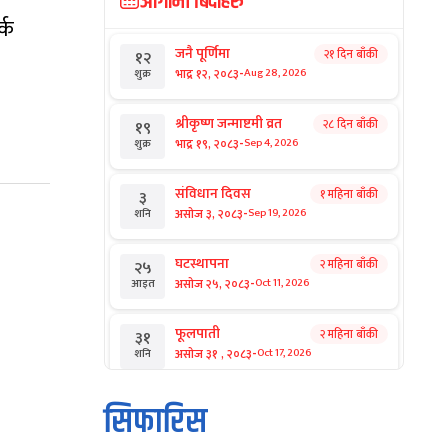
आगामी बिदाहरु
्क
जनै पूर्णिमा
२१ दिन बाँकी
१२
-
भाद्र १२, २०८३
Aug 28, 2026
शुक्र
श्रीकृष्ण जन्माष्टमी व्रत
२८ दिन बाँकी
१९
।
-
भाद्र १९, २०८३
Sep 4, 2026
शुक्र
संविधान दिवस
१ महिना बाँकी
३
-
असोज ३, २०८३
Sep 19, 2026
शनि
घटस्थापना
२ महिना बाँकी
२५
-
असोज २५, २०८३
Oct 11, 2026
आइत
फूलपाती
२ महिना बाँकी
३१
-
असोज ३१ , २०८३
Oct 17, 2026
शनि
कार्तिक सङ्क्रान्ति
२ महिना बाँकी
१
सिफारिस
-
कार्तिक १, २०८३
Oct 18, 2026
आइत