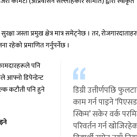
इजरी कमिटी (आप्रवासन सल्लाहकार समिति) द्वारा स्वीकृत
िय सुरक्षा जस्ता प्रमुख क्षेत्र मात्र समेट्नेछ । तर, रोजगारदाताहर
 रहेको प्रमाणित गर्नुपर्नेछ ।
कामदारहरूले पनि
े आफ्नो डिपेन्डेन्ट
डिग्री उत्तीर्णपछि फुलट
ल्क कटौती पनि हुने
काम गर्न पाइने ‘पिएसडब
स्किम’ सकेर वर्क परम
इने
परिवर्तन गर्न खोजिरहे