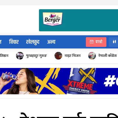
न
विचार
खेलकुद
अन्य
पात्रो
रतिष्ठान
पुरबहादुर गुरुङ
नाइट भिजन
नेपाली काँग्रेस