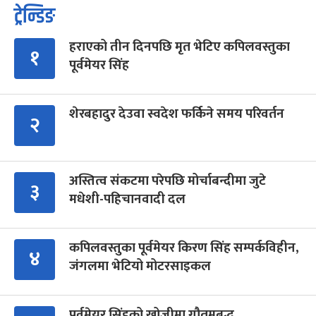
ट्रेन्डिङ
हराएको तीन दिनपछि मृत भेटिए कपिलवस्तुका
१
पूर्वमेयर सिंह
शेरबहादुर देउवा स्वदेश फर्किने समय परिवर्तन
२
अस्तित्व संकटमा परेपछि मोर्चाबन्दीमा जुटे
३
मधेशी-पहिचानवादी दल
कपिलवस्तुका पूर्वमेयर किरण सिंह सम्पर्कविहीन,
४
जंगलमा भेटियो मोटरसाइकल
पूर्वमेयर सिंहको खोजीमा गौतमबुद्ध