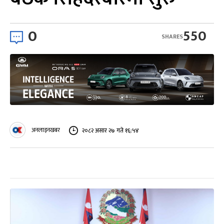
0
550
SHARES
अनलाइनखबर
२०८२ असार २७ गते १६:५४