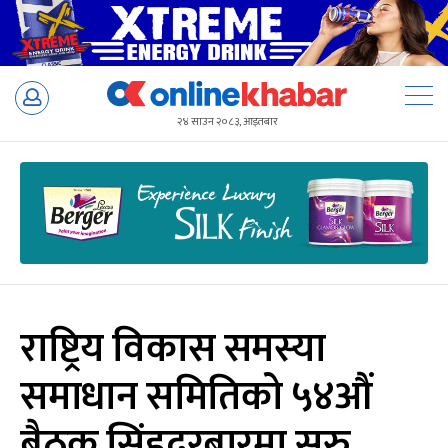
Skip
to
२४ साउन २०८३, आइतबार
content
राष्ट्रिय विकास समस्या
समाधान समितिको ५४औं
बैठक सिंहदरबारमा सुरु