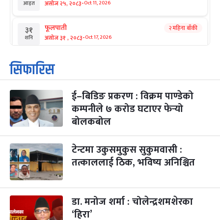
-
असोज २५, २०८३
Oct 11, 2026
आइत
फूलपाती
२ महिना बाँकी
३१
-
असोज ३१ , २०८३
Oct 17, 2026
शनि
कार्तिक सङ्क्रान्ति
२ महिना बाँकी
१
सिफारिस
-
कार्तिक १, २०८३
Oct 18, 2026
आइत
ई–बिडिङ प्रकरण : विक्रम पाण्डेको
महानवमी
२ महिना बाँकी
३
-
कम्पनीले ७ करोड घटाएर फेर्‍यो
कार्तिक ३, २०८३
Oct 20, 2026
मंगल
बोलकबोल
विजयादशमी
२ महिना बाँकी
४
-
कार्तिक ४, २०८३
Oct 21, 2026
बुध
टेन्टमा उकुसमुकुस सुकुमवासी :
तत्काललाई ठिक, भविष्य अनिश्चित
पापा‌ङ्कुशा एकादशी व्रत
२ महिना बाँकी
५
-
कार्तिक ५, २०८३
Oct 22, 2026
बिहि
डा. मनोज शर्मा : चोलेन्द्रशमशेरका
कुकुर तिहार
३ महिना बाँकी
२२
-
कार्तिक २२, २०८३
Nov 8, 2026
आइत
‘हिरा’