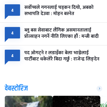
सर्वोच्चले गगनलाई चड्कन दियो, अबको
४
सभापति देउवा : मोहन बस्नेत
ब्लु बस सेवाबाट लैंगिक असमानतालाई
४
प्रोत्साहन नगर्ने नीति लिएका हौं : मन्त्री बादी
पद ओगट्ने र लडाइँका बेला भाग्नेलाई
४
पार्टीबाट धकेलेरै बिदा गर्छु : राजेन्द्र लिङ्देन
वेबस्टोरिज