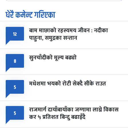
धेरै कमेन्ट गरिएका
पूर्णिमा व्रत
७ महिना बाँकी
७
-
चैत्र ७, २०८३
Mar 21, 2027
आइत
बाम माछाको रहस्यमय जीवन : नदीका
फागुपूर्णिमा
७ महिना बाँकी
८
१२
पाहुना, समुद्रका सन्तान
-
चैत्र ८, २०८३
Mar 22, 2027
सोम
सुनचाँदीको मूल्य बढ्यो
८
मधेशमा भयको रोटी सेक्दै सीके राउत
५
राजमार्ग दायाँबायाँका जग्गामा लाग्ने विकास
५
कर ५ प्रतिशत बिन्दु बढाइँदै