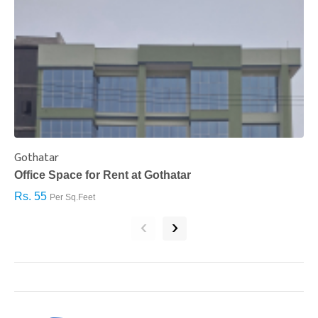
Gothatar
S
Office Space for Rent at Gothatar
H
Rs. 55
R
Per Sq.Feet
‹
›