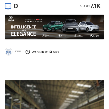
0
7.1K
SHARES
रासस
२०८२ असार ३० गते २२:४१