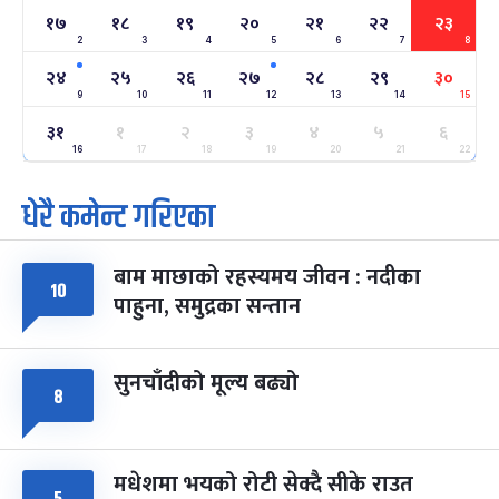
१७
१८
१९
२०
२१
२२
२३
2
3
4
5
6
7
8
अन्तराष्ट्रिय नारी दिवस
७ महिना बाँकी
२४
-
फाल्गुन २४, २०८३
Mar 8, 2027
सोम
२४
२५
२६
२७
२८
२९
३०
9
10
11
12
13
14
15
ग्याल्पो ल्होसार
७ महिना बाँकी
२५
३१
१
२
३
४
५
६
-
फाल्गुन २५, २०८३
Mar 9, 2027
मंगल
16
17
18
19
20
21
22
धेरै कमेन्ट गरिएका
पूर्णिमा व्रत
७ महिना बाँकी
७
-
चैत्र ७, २०८३
Mar 21, 2027
आइत
बाम माछाको रहस्यमय जीवन : नदीका
फागुपूर्णिमा
७ महिना बाँकी
८
१०
पाहुना, समुद्रका सन्तान
-
चैत्र ८, २०८३
Mar 22, 2027
सोम
सुनचाँदीको मूल्य बढ्यो
८
मधेशमा भयको रोटी सेक्दै सीके राउत