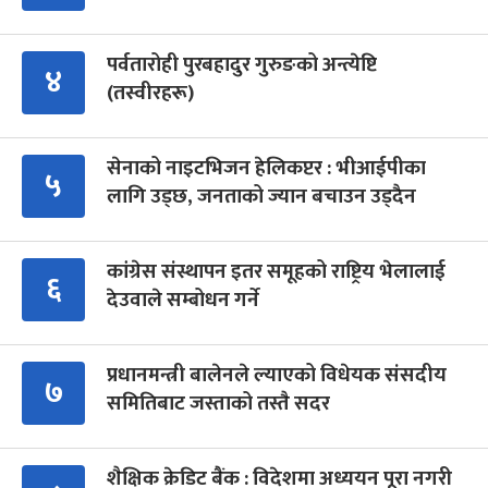
पर्वतारोही पुरबहादुर गुरुङको अन्त्येष्टि
४
(तस्वीरहरू)
सेनाको नाइटभिजन हेलिकप्टर : भीआईपीका
५
लागि उड्छ, जनताको ज्यान बचाउन उड्दैन
कांग्रेस संस्थापन इतर समूहको राष्ट्रिय भेलालाई
६
देउवाले सम्बोधन गर्ने
प्रधानमन्त्री बालेनले ल्याएको विधेयक संसदीय
७
समितिबाट जस्ताको तस्तै सदर
शैक्षिक क्रेडिट बैंक : विदेशमा अध्ययन पूरा नगरी