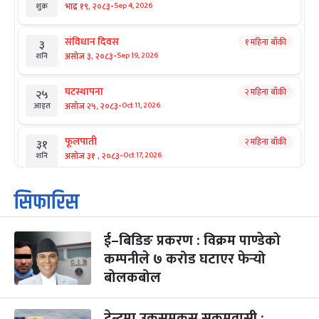
-
भाद्र १९, २०८३
Sep 4, 2026
शुक्र
संविधान दिवस
१ महिना बाँकी
३
-
असोज ३, २०८३
Sep 19, 2026
शनि
घटस्थापना
२ महिना बाँकी
२५
-
असोज २५, २०८३
Oct 11, 2026
आइत
फूलपाती
२ महिना बाँकी
३१
-
असोज ३१ , २०८३
Oct 17, 2026
शनि
कार्तिक सङ्क्रान्ति
२ महिना बाँकी
१
सिफारिस
-
कार्तिक १, २०८३
Oct 18, 2026
आइत
ई–बिडिङ प्रकरण : विक्रम पाण्डेको
महानवमी
२ महिना बाँकी
३
-
कम्पनीले ७ करोड घटाएर फेर्‍यो
कार्तिक ३, २०८३
Oct 20, 2026
मंगल
बोलकबोल
विजयादशमी
२ महिना बाँकी
४
-
कार्तिक ४, २०८३
Oct 21, 2026
बुध
टेन्टमा उकुसमुकुस सुकुमवासी :