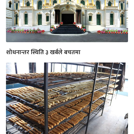
शोधनान्तर स्थिति ३ खर्बले बचतमा