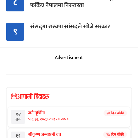
८
फर्किए नेपालमा निरन्तरता
संसद्‍मा रास्वपा सांसदले खोजे सरकार
९
Advertisment
आगामी बिदाहरु
जनै पूर्णिमा
२० दिन बाँकी
१२
-
भाद्र १२, २०८३
Aug 28, 2026
शुक्र
श्रीकृष्ण जन्माष्टमी व्रत
२७ दिन बाँकी
१९