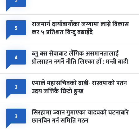
५
राजमार्ग दायाँबायाँका जग्गामा लाग्ने विकास
५
कर ५ प्रतिशत बिन्दु बढाइँदै
ब्लु बस सेवाबाट लैंगिक असमानतालाई
४
प्रोत्साहन नगर्ने नीति लिएका हौं : मन्त्री बादी
एमाले महासचिवको दाबी- रास्वपाको पतन
३
उदय जत्तिकै छिटो हुन्छ
सिरहामा ज्यान गुमाएका यादवको घटनाबारे
३
छानबिन गर्न समिति गठन