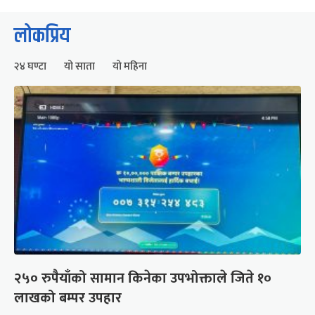
लोकप्रिय
२४ घण्टा
यो साता
यो महिना
२५० रुपैयाँको सामान किनेका उपभोक्ताले जिते १०
लाखको बम्पर उपहार