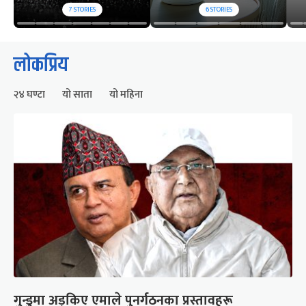
7
STORIES
6
STORIES
लोकप्रिय
२४ घण्टा
यो साता
यो महिना
गुन्डुमा अड्किए एमाले पुनर्गठनका प्रस्तावहरू