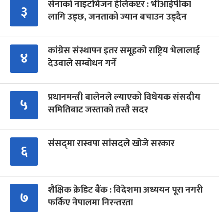
सेनाको नाइटभिजन हेलिकप्टर : भीआईपीका
३
लागि उड्छ, जनताको ज्यान बचाउन उड्दैन
कांग्रेस संस्थापन इतर समूहको राष्ट्रिय भेलालाई
४
देउवाले सम्बोधन गर्ने
प्रधानमन्त्री बालेनले ल्याएको विधेयक संसदीय
५
समितिबाट जस्ताको तस्तै सदर
संसद्‍मा रास्वपा सांसदले खोजे सरकार
६
शैक्षिक क्रेडिट बैंक : विदेशमा अध्ययन पूरा नगरी
७
फर्किए नेपालमा निरन्तरता