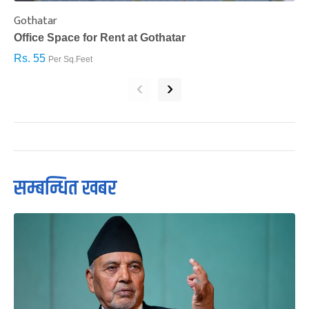
Gothatar
S
Office Space for Rent at Gothatar
H
Rs. 55
R
Per Sq.Feet
‹
›
सम्बन्धित खबर