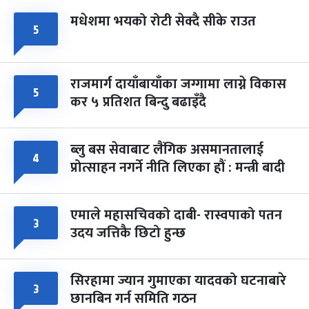
मधेशमा भयको रोटी सेक्दै सीके राउत
५
राजमार्ग दायाँबायाँका जग्गामा लाग्ने विकास
५
कर ५ प्रतिशत बिन्दु बढाइँदै
ब्लु बस सेवाबाट लैंगिक असमानतालाई
४
प्रोत्साहन नगर्ने नीति लिएका हौं : मन्त्री बादी
एमाले महासचिवको दाबी- रास्वपाको पतन
३
उदय जत्तिकै छिटो हुन्छ
सिरहामा ज्यान गुमाएका यादवको घटनाबारे
३
छानबिन गर्न समिति गठन