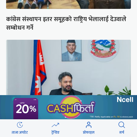
कांग्रेस संस्थापन इतर समूहको राष्ट्रिय भेलालाई देउवाले
सम्बोधन गर्ने
प्रधानमन्त्री बालेनले ल्याएको विधेयक संसदीय
समितिबाट जस्ताको तस्तै सदर
ताजा अपडेट
ट्रेन्डिङ
प्रोफाइल
सर्च