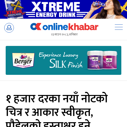
Skip
to
२३ साउन २०८३, शनिबार
content
१ हजार दरका नयाँ नोटको
चित्र र आकार स्वीकृत,
पौडेलको हस्ताक्षर हुने