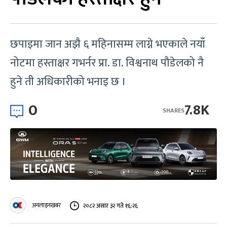
छपाइमा जान अझै ६ महिनासम्म लाग्ने भएकाले नयाँ
नोटमा हस्ताक्षर गभर्नर प्रा. डा. विश्वनाथ पौडेलको नै
हुने ती अधिकारीको भनाइ छ ।
0
7.8K
SHARES
अनलाइनखबर
२०८२ असार ३२ गते १६:२६