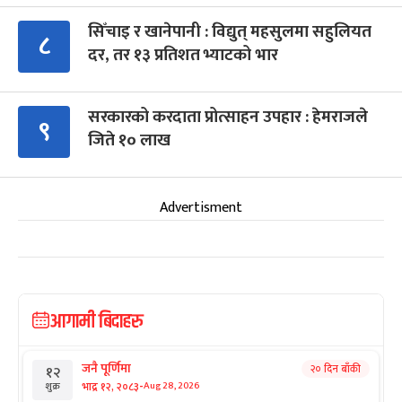
सिँचाइ र खानेपानी : विद्युत् महसुलमा सहुलियत
८
दर, तर १३ प्रतिशत भ्याटको भार
सरकारको करदाता प्रोत्साहन उपहार : हेमराजले
९
जिते १० लाख
Advertisment
आगामी बिदाहरु
जनै पूर्णिमा
२० दिन बाँकी
१२
-
भाद्र १२, २०८३
Aug 28, 2026
शुक्र