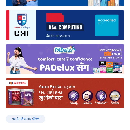
गभर्नर विश्वनाथ पौडेल