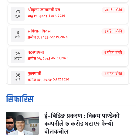
श्रीकृष्ण जन्माष्टमी व्रत
२७ दिन बाँकी
१९
-
भाद्र १९, २०८३
Sep 4, 2026
शुक्र
संविधान दिवस
१ महिना बाँकी
३
-
असोज ३, २०८३
Sep 19, 2026
शनि
घटस्थापना
२ महिना बाँकी
२५
-
असोज २५, २०८३
Oct 11, 2026
आइत
फूलपाती
२ महिना बाँकी
३१
-
असोज ३१ , २०८३
Oct 17, 2026
शनि
कार्तिक सङ्क्रान्ति
२ महिना बाँकी
१
सिफारिस
-
कार्तिक १, २०८३
Oct 18, 2026
आइत
ई–बिडिङ प्रकरण : विक्रम पाण्डेको
महानवमी
२ महिना बाँकी
३
-
कम्पनीले ७ करोड घटाएर फेर्‍यो
कार्तिक ३, २०८३
Oct 20, 2026
मंगल
बोलकबोल