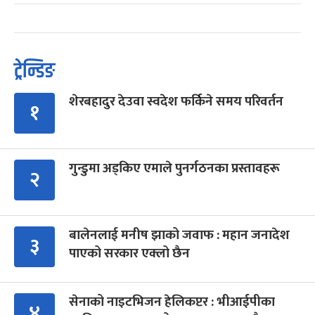
ट्रेन्डिङ
शेरबहादुर देउवा स्वदेश फर्किने समय परिवर्तन
१
गुन्डुमा अड्किए एमाले पुनर्गठनका प्रस्तावहरू
२
बालेनलाई मनीष झाको जवाफ : महान जनादेश
३
पाएको सरकार एक्लो छैन
सेनाको नाइटभिजन हेलिकप्टर : भीआईपीका
४