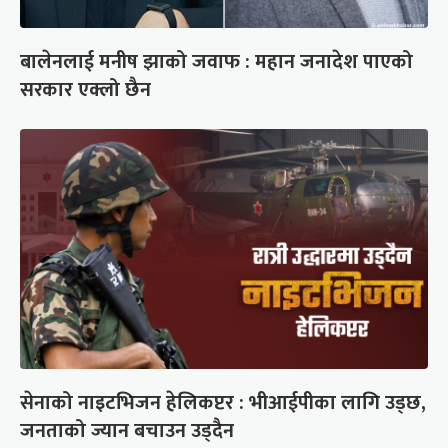
बालेनलाई मनीष झाको जवाफ : महान जनादेश पाएको
सरकार एक्लो छैन
सेनाको नाइटभिजन हेलिकप्टर : भीआईपीका लागि उड्छ,
जनताको ज्यान बचाउन उड्दैन