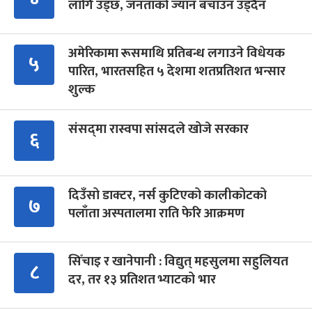
लागि उड्छ, जनताको ज्यान बचाउन उड्दैन
अमेरिकामा रूसमाथि प्रतिबन्ध लगाउने विधेयक
५
पारित, भारतसहित ५ देशमा शतप्रतिशत भन्सार
शुल्क
संसद्‍मा रास्वपा सांसदले खोजे सरकार
६
दिउँसो डाक्टर, नर्स कुटिएको कालीकोटको
७
पलाँता अस्पतालमा राति फेरि आक्रमण
सिँचाइ र खानेपानी : विद्युत् महसुलमा सहुलियत
८
दर, तर १३ प्रतिशत भ्याटको भार