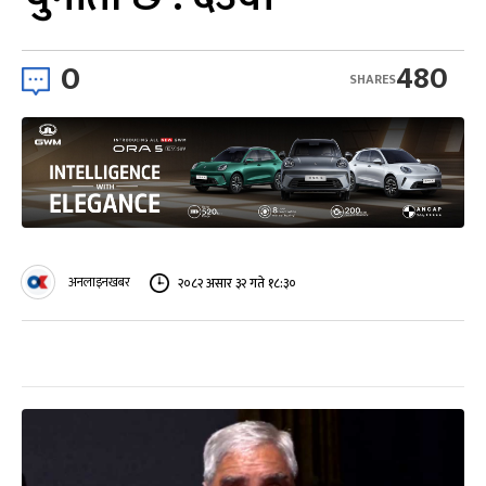
0
480
SHARES
अनलाइनखबर
२०८२ असार ३२ गते १८:३०