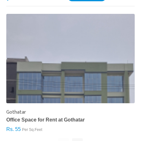
Gothatar
S
Office Space for Rent at Gothatar
H
Rs. 55
R
Per Sq.Feet