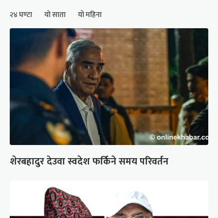
२४ घण्टा
यो साता
यो महिना
शेरबहादुर देउवा स्वदेश फर्किने समय परिवर्तन