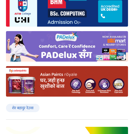
शेर बहादुर देउवा