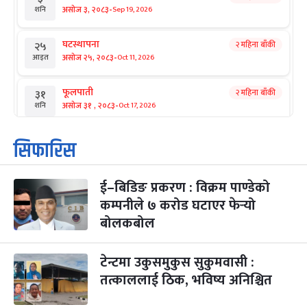
-
असोज ३, २०८३
Sep 19, 2026
शनि
घटस्थापना
२ महिना बाँकी
२५
-
असोज २५, २०८३
Oct 11, 2026
आइत
फूलपाती
२ महिना बाँकी
३१
-
असोज ३१ , २०८३
Oct 17, 2026
शनि
कार्तिक सङ्क्रान्ति
२ महिना बाँकी
१
सिफारिस
-
कार्तिक १, २०८३
Oct 18, 2026
आइत
ई–बिडिङ प्रकरण : विक्रम पाण्डेको
महानवमी
२ महिना बाँकी
३
-
कम्पनीले ७ करोड घटाएर फेर्‍यो
कार्तिक ३, २०८३
Oct 20, 2026
मंगल
बोलकबोल
विजयादशमी
२ महिना बाँकी
४
-
कार्तिक ४, २०८३
Oct 21, 2026
बुध
टेन्टमा उकुसमुकुस सुकुमवासी :
तत्काललाई ठिक, भविष्य अनिश्चित
पापा‌ङ्कुशा एकादशी व्रत
२ महिना बाँकी
५
-
कार्तिक ५, २०८३
Oct 22, 2026
बिहि