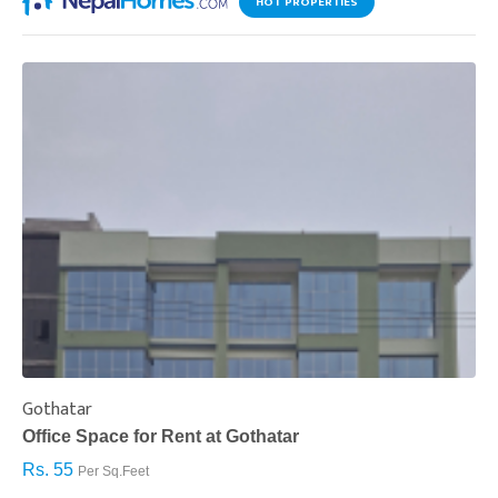
HOT PROPERTIES
Gothatar
S
Office Space for Rent at Gothatar
H
Rs. 55
R
Per Sq.Feet