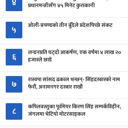
४
प्रधानमन्त्रीसँग ४५ मिनेट कुराकानी
ओली-प्रचण्डको तीन बुँदेले प्रदेशपिच्छे संकट
५
लन्डनप्रति घट्दो आकर्षण, एक वर्षमा ४ लाख २०
६
हजारले छाडे
रास्वपा सांसद ढकाल भन्छन्- सिंहदरबारको नाम
७
फेरौं, अनामनगर दरबार राखौं
कपिलवस्तुका पूर्वमेयर किरण सिंह सम्पर्कविहीन,
८
जंगलमा भेटियो मोटरसाइकल