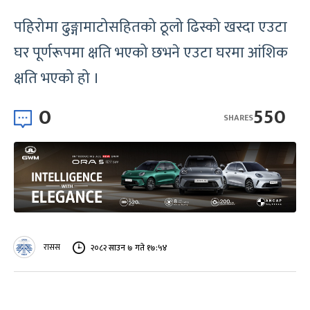
पहिरोमा ढुङ्गामाटोसहितको ठूलो ढिस्को खस्दा एउटा
घर पूर्णरूपमा क्षति भएको छभने एउटा घरमा आंशिक
क्षति भएको हो ।
0
550
SHARES
रासस
२०८२ साउन ७ गते १७:५४