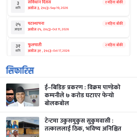
संविधान दिवस
१ महिना बाँकी
३
-
असोज ३, २०८३
Sep 19, 2026
शनि
घटस्थापना
२ महिना बाँकी
२५
-
असोज २५, २०८३
Oct 11, 2026
आइत
फूलपाती
२ महिना बाँकी
३१
-
असोज ३१ , २०८३
Oct 17, 2026
शनि
कार्तिक सङ्क्रान्ति
२ महिना बाँकी
१
सिफारिस
-
कार्तिक १, २०८३
Oct 18, 2026
आइत
ई–बिडिङ प्रकरण : विक्रम पाण्डेको
महानवमी
२ महिना बाँकी
३
-
कम्पनीले ७ करोड घटाएर फेर्‍यो
कार्तिक ३, २०८३
Oct 20, 2026
मंगल
बोलकबोल
विजयादशमी
२ महिना बाँकी
४
-
कार्तिक ४, २०८३
Oct 21, 2026
बुध
टेन्टमा उकुसमुकुस सुकुमवासी :
तत्काललाई ठिक, भविष्य अनिश्चित
पापा‌ङ्कुशा एकादशी व्रत
२ महिना बाँकी
५
-
कार्तिक ५, २०८३
Oct 22, 2026
बिहि