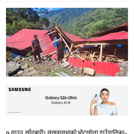
७ साउन, खाँदबारी। संखुवासभाको भोटखोला गाउँपालिका–