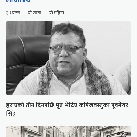
२४ घण्टा
यो साता
यो महिना
हराएको तीन दिनपछि मृत भेटिए कपिलवस्तुका पूर्वमेयर
सिंह