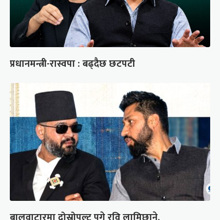
प्रधानमन्त्री-रास्वपा : बढ्दैछ छटपटी
बालुवाटारमा दोस्रोपल्ट पुगे रवि लामिछाने,