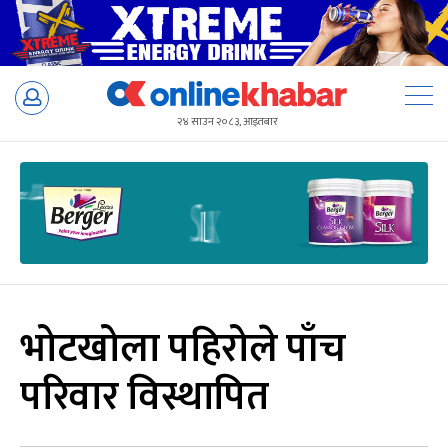
Skip
to
२४ साउन २०८३, आइतबार
content
भोटखोला पहिरोले पाँच
परिवार विस्थापित