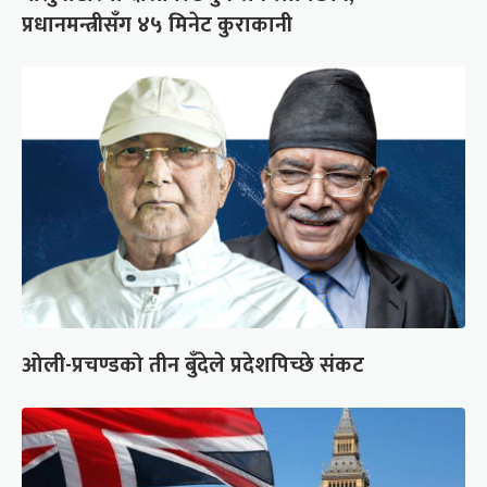
प्रधानमन्त्रीसँग ४५ मिनेट कुराकानी
ओली-प्रचण्डको तीन बुँदेले प्रदेशपिच्छे संकट