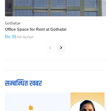
Gothatar
S
Office Space for Rent at Gothatar
H
Rs. 55
R
Per Sq.Feet
‹
›
सम्बन्धित खबर