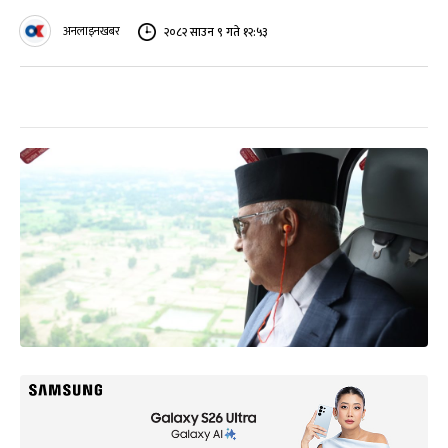
अनलाइनखबर
२०८२ साउन ९ गते १२:५३