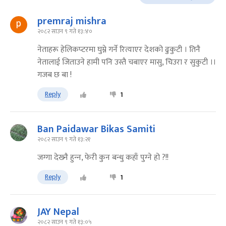
premraj mishra
२०८२ साउन ९ गते १३:४०
नेताहरू हेलिकप्‍टरमा घुम्ने गर्ने रित्याएर देशको ढुकुटी । तिनै
नेतालाई जिताउने हामी पनि उस्तै चबाएर मासु, चिउरा र सुकुटी ।।
गजब छ बा !
Reply
1
Ban Paidawar Bikas Samiti
२०८२ साउन ९ गते १३:२१
जग्गा देख्‍नै हुन्‍न, फेरी कुन बन्धु कहाँ पुग्‍ने हो ?!!
Reply
1
JAY Nepal
२०८२ साउन ९ गते १३:०५