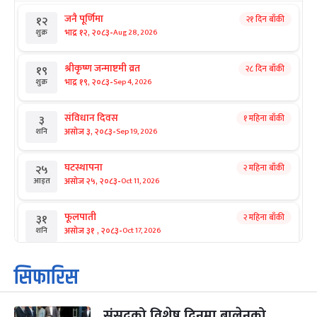
जनै पूर्णिमा
२१ दिन बाँकी
१२
-
भाद्र १२, २०८३
Aug 28, 2026
शुक्र
श्रीकृष्ण जन्माष्टमी व्रत
२८ दिन बाँकी
१९
-
भाद्र १९, २०८३
Sep 4, 2026
शुक्र
संविधान दिवस
१ महिना बाँकी
३
-
असोज ३, २०८३
Sep 19, 2026
शनि
घटस्थापना
२ महिना बाँकी
२५
-
असोज २५, २०८३
Oct 11, 2026
आइत
फूलपाती
२ महिना बाँकी
३१
-
असोज ३१ , २०८३
Oct 17, 2026
शनि
कार्तिक सङ्क्रान्ति
२ महिना बाँकी
१
सिफारिस
-
कार्तिक १, २०८३
Oct 18, 2026
आइत
संसद्को विशेष दिनमा बालेनको
महानवमी
२ महिना बाँकी