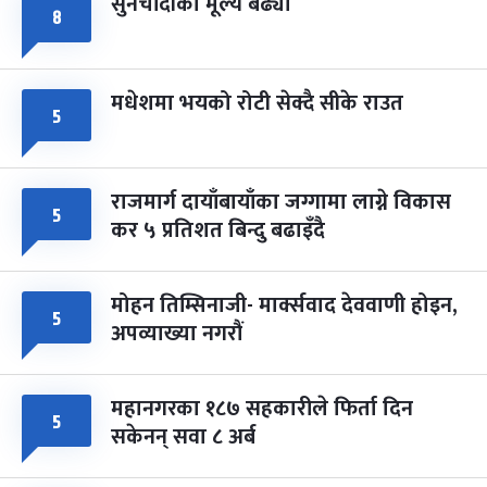
सुनचाँदीको मूल्य बढ्यो
८
मधेशमा भयको रोटी सेक्दै सीके राउत
५
राजमार्ग दायाँबायाँका जग्गामा लाग्ने विकास
५
कर ५ प्रतिशत बिन्दु बढाइँदै
मोहन तिम्सिनाजी- मार्क्सवाद देववाणी होइन,
५
अपव्याख्या नगरौं
महानगरका १८७ सहकारीले फिर्ता दिन
५
सकेनन् सवा ८ अर्ब