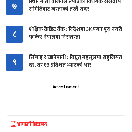
प्रधानमन्त्री बालेनले ल्याएको विधेयक संसदीय
७
समितिबाट जस्ताको तस्तै सदर
शैक्षिक क्रेडिट बैंक : विदेशमा अध्ययन पूरा नगरी
८
फर्किए नेपालमा निरन्तरता
सिँचाइ र खानेपानी : विद्युत् महसुलमा सहुलियत
९
दर, तर १३ प्रतिशत भ्याटको भार
Advertisment
आगामी बिदाहरु