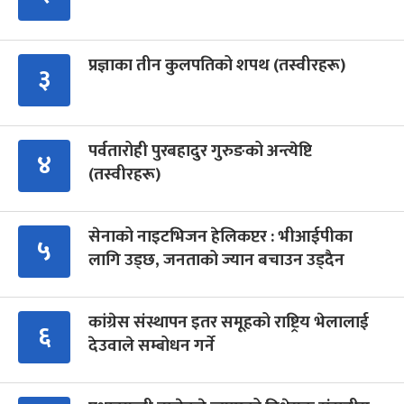
प्रज्ञाका तीन कुलपतिको शपथ (तस्वीरहरू)
३
पर्वतारोही पुरबहादुर गुरुङको अन्त्येष्टि
४
(तस्वीरहरू)
सेनाको नाइटभिजन हेलिकप्टर : भीआईपीका
५
लागि उड्छ, जनताको ज्यान बचाउन उड्दैन
कांग्रेस संस्थापन इतर समूहको राष्ट्रिय भेलालाई
६
देउवाले सम्बोधन गर्ने