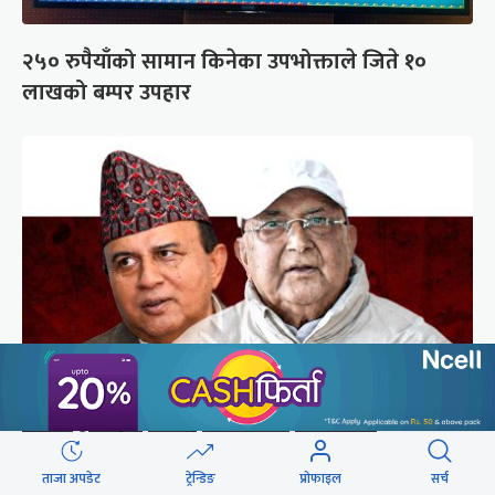
२५० रुपैयाँको सामान किनेका उपभोक्ताले जिते १०
लाखको बम्पर उपहार
गुन्डुमा अड्किए एमाले पुनर्गठनका प्रस्तावहरू
ताजा अपडेट
ट्रेन्डिङ
प्रोफाइल
सर्च