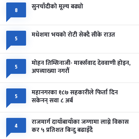
सुनचाँदीको मूल्य बढ्यो
८
मधेशमा भयको रोटी सेक्दै सीके राउत
५
मोहन तिम्सिनाजी- मार्क्सवाद देववाणी होइन,
५
अपव्याख्या नगरौं
महानगरका १८७ सहकारीले फिर्ता दिन
५
सकेनन् सवा ८ अर्ब
राजमार्ग दायाँबायाँका जग्गामा लाग्ने विकास
४
कर ५ प्रतिशत बिन्दु बढाइँदै