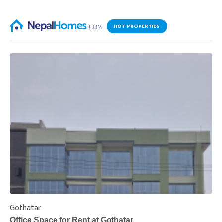
HOT PROPERTIES
Gothatar
S
Office Space for Rent at Gothatar
H