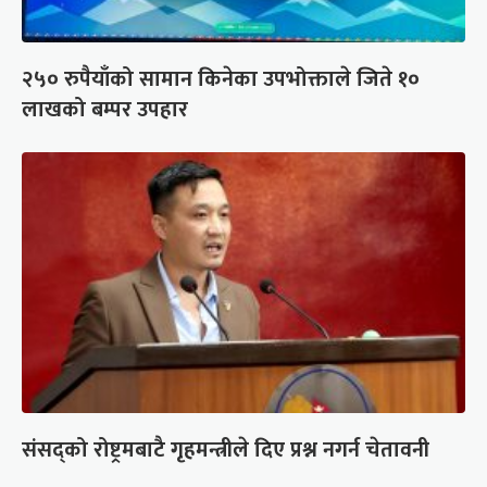
२५० रुपैयाँको सामान किनेका उपभोक्ताले जिते १०
लाखको बम्पर उपहार
संसद्को रोष्ट्रमबाटै गृहमन्त्रीले दिए प्रश्न नगर्न चेतावनी