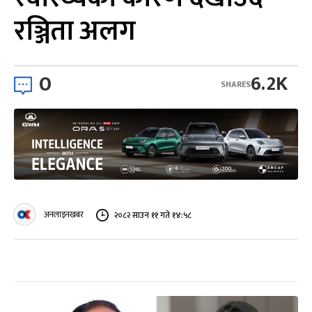
रञ्जिता अलग
0
6.2K
SHARES
अनलाइनखबर
२०८२ साउन ११ गते १४:५८