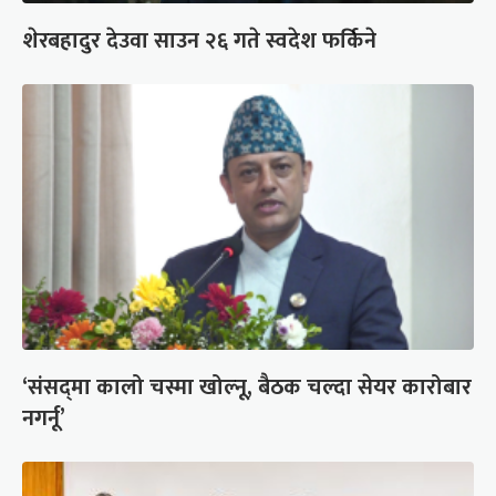
शेरबहादुर देउवा साउन २६ गते स्वदेश फर्किने
‘संसद्‍मा कालो चस्मा खोल्नू, बैठक चल्दा सेयर कारोबार
नगर्नू’