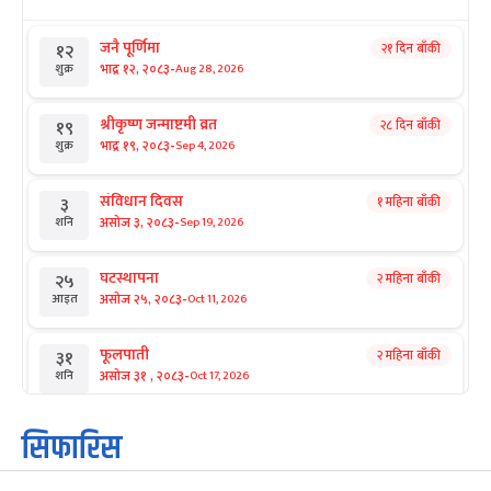
जनै पूर्णिमा
२१ दिन बाँकी
१२
-
भाद्र १२, २०८३
Aug 28, 2026
शुक्र
श्रीकृष्ण जन्माष्टमी व्रत
२८ दिन बाँकी
१९
-
भाद्र १९, २०८३
Sep 4, 2026
शुक्र
संविधान दिवस
१ महिना बाँकी
३
-
असोज ३, २०८३
Sep 19, 2026
शनि
घटस्थापना
२ महिना बाँकी
२५
-
असोज २५, २०८३
Oct 11, 2026
आइत
फूलपाती
२ महिना बाँकी
३१
-
असोज ३१ , २०८३
Oct 17, 2026
शनि
कार्तिक सङ्क्रान्ति
२ महिना बाँकी
१
सिफारिस
-
कार्तिक १, २०८३
Oct 18, 2026
आइत