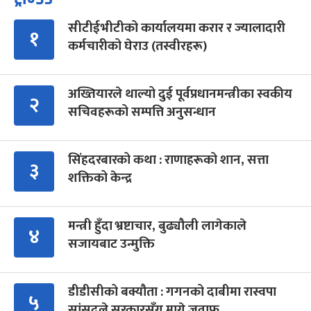
सीटीईभीटीको कार्यालयमा करार र ज्यालादारी
१
कर्मचारीको घेराउ (तस्वीरहरू)
अख्तियारले थाल्यो दुई पूर्वप्रधानमन्त्रीका स्वकीय
२
सचिवहरूको सम्पत्ति अनुसन्धान
सिंहदरबारको कथा : राणाहरूको शान, सत्ता
३
शक्तिको केन्द्र
मन्त्री हुँदा भ्रष्टाचार, बुढ्यौली लागेकाले
४
सजायबाट उन्मुक्ति
डीडीसीको बक्यौता : गगनको दाबीमा रास्वपा
५
सांसदले सरकारसँग मागे जवाफ