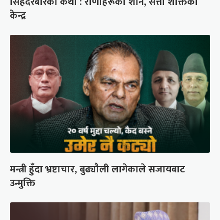
सिंहदरबारको कथा : राणाहरूको शान, सत्ता शक्तिको
केन्द्र
मन्त्री हुँदा भ्रष्टाचार, बुढ्यौली लागेकाले सजायबाट
उन्मुक्ति