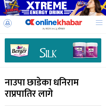
Skip
to
२५ साउन २०८३, सोमबार
content
नाउपा छाडेका धनिराम
राप्रपातिर लागे