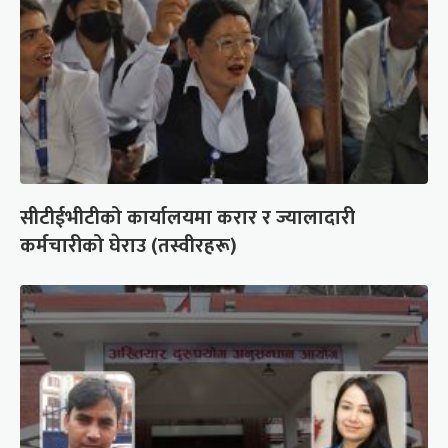
सीटीईभीटीको कार्यालयमा करार र ज्यालादारी
कर्मचारीको घेराउ (तस्वीरहरू)