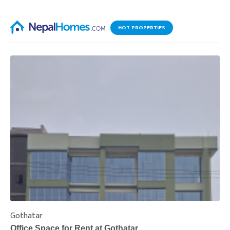
HOT PROPERTIES
Gothatar
S
Office Space for Rent at Gothatar
H