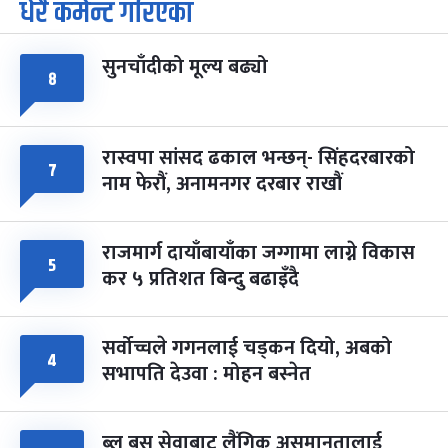
धेरै कमेन्ट गरिएका
पूर्णिमा व्रत
७ महिना बाँकी
७
-
चैत्र ७, २०८३
Mar 21, 2027
आइत
सुनचाँदीको मूल्य बढ्यो
फागुपूर्णिमा
७ महिना बाँकी
८
८
-
चैत्र ८, २०८३
Mar 22, 2027
सोम
रास्वपा सांसद ढकाल भन्छन्- सिंहदरबारको
७
नाम फेरौं, अनामनगर दरबार राखौं
राजमार्ग दायाँबायाँका जग्गामा लाग्ने विकास
५
कर ५ प्रतिशत बिन्दु बढाइँदै
सर्वोच्चले गगनलाई चड्कन दियो, अबको
४
सभापति देउवा : मोहन बस्नेत
ब्लु बस सेवाबाट लैंगिक असमानतालाई