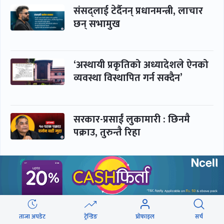
संसद्लाई टेर्दैनन् प्रधानमन्त्री, लाचार
छन् सभामुख
‘अस्थायी प्रकृतिको अध्यादेशले ऐनको
व्यवस्था विस्थापित गर्न सक्दैन’
सरकार-प्रसाईं लुकामारी : छिनमै
पक्राउ, तुरुन्तै रिहा
‘कामचलाउ’ नेतृत्वले थलियो स्वास्थ्य
क्षेत्र
ताजा अपडेट
ट्रेन्डिङ
प्रोफाइल
सर्च