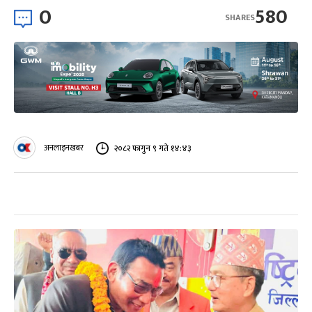
0
580
SHARES
अनलाइनखबर
२०८२ फागुन ९ गते १४:४३