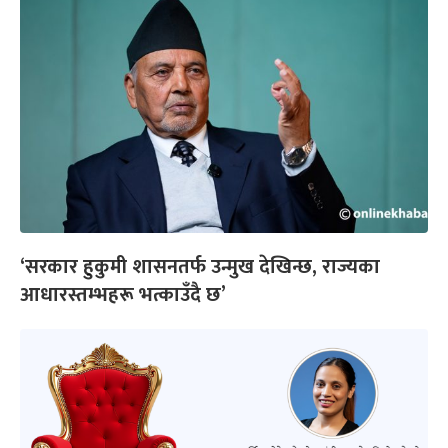
‘सरकार हुकुमी शासनतर्फ उन्मुख देखिन्छ, राज्यका
आधारस्तम्भहरू भत्काउँदै छ’