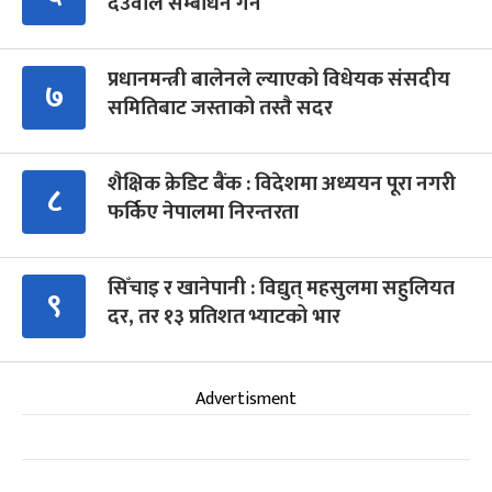
देउवाले सम्बोधन गर्ने
प्रधानमन्त्री बालेनले ल्याएको विधेयक संसदीय
७
समितिबाट जस्ताको तस्तै सदर
शैक्षिक क्रेडिट बैंक : विदेशमा अध्ययन पूरा नगरी
८
फर्किए नेपालमा निरन्तरता
सिँचाइ र खानेपानी : विद्युत् महसुलमा सहुलियत
९
दर, तर १३ प्रतिशत भ्याटको भार
Advertisment