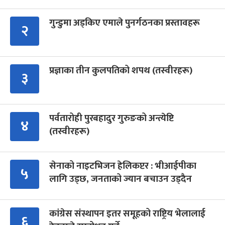
गुन्डुमा अड्किए एमाले पुनर्गठनका प्रस्तावहरू
२
प्रज्ञाका तीन कुलपतिको शपथ (तस्वीरहरू)
३
पर्वतारोही पुरबहादुर गुरुङको अन्त्येष्टि
४
(तस्वीरहरू)
सेनाको नाइटभिजन हेलिकप्टर : भीआईपीका
५
लागि उड्छ, जनताको ज्यान बचाउन उड्दैन
कांग्रेस संस्थापन इतर समूहको राष्ट्रिय भेलालाई
६