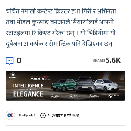
चर्चित नेपाली कन्टेन्ट क्रिएटर इभा गिरी र अभिनेता
तथा मोडल कुन्साङ बमजनले ‘सैयारा’लाई आफ्नो
स्टाटइलमा रि क्रिएट गरेका छन् । यो भिडियोमा यी
दुबैजना आकर्षक र रोमान्टिक पनि देखिएका छन् ।
0
5.6K
SHARES
अनलाइनखबर
२०८२ साउन ११ गते १५:२२