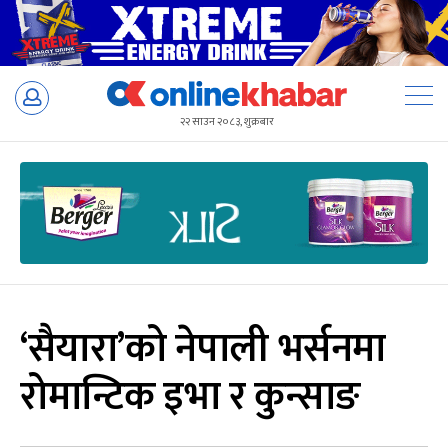
Skip
to
२२ साउन २०८३, शुक्रबार
content
‘सैयारा’को नेपाली भर्सनमा
रोमान्टिक इभा र कुन्साङ