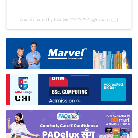
A post shared by Eva Giri???????? (@evaaa.g__)