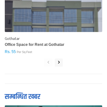
Gothatar
S
Office Space for Rent at Gothatar
H
Rs. 55
R
Per Sq.Feet
‹
›
सम्बन्धित खबर