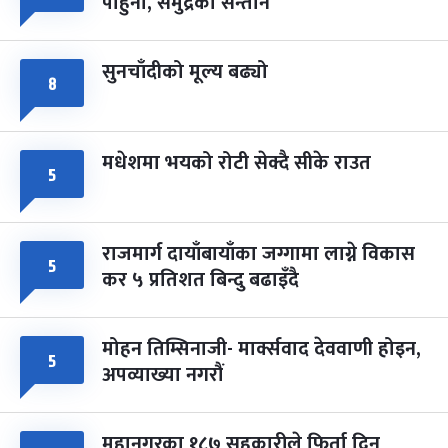
पाहुना, समुद्रका सन्तान
-
चैत्र ८, २०८३
Mar 22, 2027
सोम
सुनचाँदीको मूल्य बढ्यो
८
मधेशमा भयको रोटी सेक्दै सीके राउत
५
राजमार्ग दायाँबायाँका जग्गामा लाग्ने विकास
५
कर ५ प्रतिशत बिन्दु बढाइँदै
मोहन तिम्सिनाजी- मार्क्सवाद देववाणी होइन,
५
अपव्याख्या नगरौं
महानगरका १८७ सहकारीले फिर्ता दिन