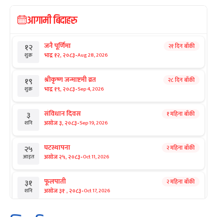
आगामी बिदाहरु
जनै पूर्णिमा
२१ दिन बाँकी
१२
-
भाद्र १२, २०८३
Aug 28, 2026
शुक्र
श्रीकृष्ण जन्माष्टमी व्रत
२८ दिन बाँकी
१९
-
भाद्र १९, २०८३
Sep 4, 2026
शुक्र
संविधान दिवस
१ महिना बाँकी
३
-
असोज ३, २०८३
Sep 19, 2026
शनि
घटस्थापना
२ महिना बाँकी
२५
-
असोज २५, २०८३
Oct 11, 2026
आइत
फूलपाती
२ महिना बाँकी
३१
-
असोज ३१ , २०८३
Oct 17, 2026
शनि
कार्तिक सङ्क्रान्ति
२ महिना बाँकी