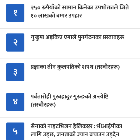
२५० रुपैयाँको सामान किनेका उपभोक्ताले जिते
१
१० लाखको बम्पर उपहार
गुन्डुमा अड्किए एमाले पुनर्गठनका प्रस्तावहरू
२
प्रज्ञाका तीन कुलपतिको शपथ (तस्वीरहरू)
३
पर्वतारोही पुरबहादुर गुरुङको अन्त्येष्टि
४
(तस्वीरहरू)
सेनाको नाइटभिजन हेलिकप्टर : भीआईपीका
५
लागि उड्छ, जनताको ज्यान बचाउन उड्दैन