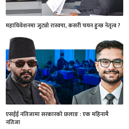
महाधिवेशनमा जुट्यो रास्वपा, कसरी चयन हुन्छ नेतृत्व ?
एसईई नतिजामा सरकारको छलाङ : एक महिनामै
नतिजा