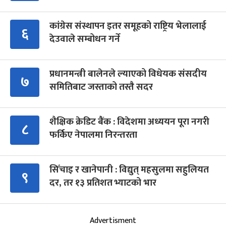
कांग्रेस संस्थापन इतर समूहको राष्ट्रिय भेलालाई
६
देउवाले सम्बोधन गर्ने
प्रधानमन्त्री बालेनले ल्याएको विधेयक संसदीय
७
समितिबाट जस्ताको तस्तै सदर
शैक्षिक क्रेडिट बैंक : विदेशमा अध्ययन पूरा नगरी
८
फर्किए नेपालमा निरन्तरता
सिँचाइ र खानेपानी : विद्युत् महसुलमा सहुलियत
९
दर, तर १३ प्रतिशत भ्याटको भार
Advertisment