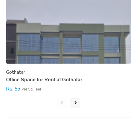
Gothatar
S
Office Space for Rent at Gothatar
H
Rs. 55
R
Per Sq.Feet
‹
›