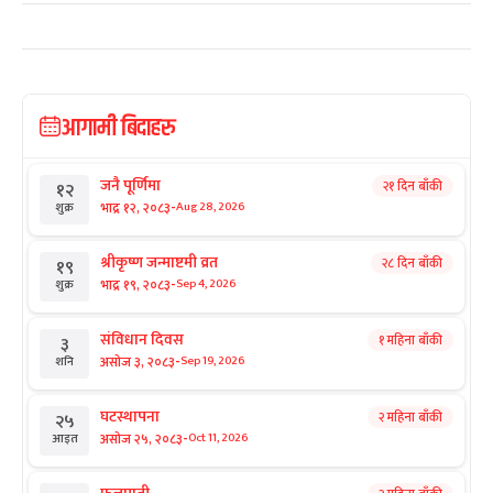
आगामी बिदाहरु
जनै पूर्णिमा
२१ दिन बाँकी
१२
-
भाद्र १२, २०८३
Aug 28, 2026
शुक्र
श्रीकृष्ण जन्माष्टमी व्रत
२८ दिन बाँकी
१९
-
भाद्र १९, २०८३
Sep 4, 2026
शुक्र
संविधान दिवस
१ महिना बाँकी
३
-
असोज ३, २०८३
Sep 19, 2026
शनि
घटस्थापना
२ महिना बाँकी
२५
-
असोज २५, २०८३
Oct 11, 2026
आइत