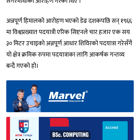
सगरमाथाको आरोहण गरेका थिए ।
अन्नपूर्ण हिमालको आरोहण भएको डेढ दशकपछि सन् १९६६
मा विश्वप्रख्यात पदयात्री एरिक सिप्टनले चार हजार एक सय
३० मिटर उचाइको अन्नपूर्ण आधार शिविरको पदयात्रा गरेसँगै
यो क्षेत्र क्रमिक रुपमा पदयात्राका लागि आकर्षक गन्तव्य
बन्दै गएको हो।