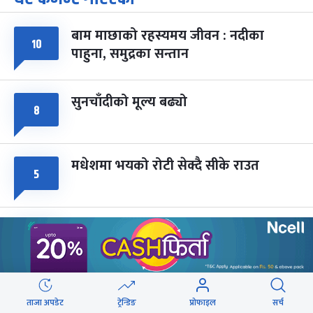
-
चैत्र ७, २०८३
Mar 21, 2027
आइत
बाम माछाको रहस्यमय जीवन : नदीका
फागुपूर्णिमा
७ महिना बाँकी
८
१०
पाहुना, समुद्रका सन्तान
-
चैत्र ८, २०८३
Mar 22, 2027
सोम
सुनचाँदीको मूल्य बढ्यो
८
मधेशमा भयको रोटी सेक्दै सीके राउत
५
राजमार्ग दायाँबायाँका जग्गामा लाग्ने विकास
५
कर ५ प्रतिशत बिन्दु बढाइँदै
मोहन तिम्सिनाजी- मार्क्सवाद देववाणी होइन,
५
ताजा अपडेट
ट्रेन्डिङ
प्रोफाइल
सर्च