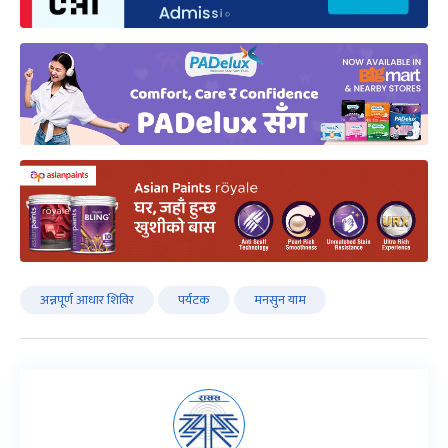
अन्नपूर्ण आधार शिविर
पर्यटक
मनसुन याम