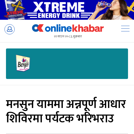
Skip
to
२२ साउन २०८३, शुक्रबार
content
मनसुन याममा अन्नपूर्ण आधार
शिविरमा पर्यटक भरिभराउ