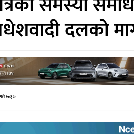
 क्षेत्रको समस्या सम
 मधेशवादी दलको मा
गते ७:३७