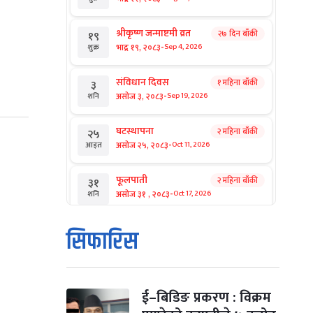
श्रीकृष्ण जन्माष्टमी व्रत
२७ दिन बाँकी
१९
-
भाद्र १९, २०८३
Sep 4, 2026
शुक्र
संविधान दिवस
१ महिना बाँकी
३
-
असोज ३, २०८३
Sep 19, 2026
शनि
घटस्थापना
२ महिना बाँकी
२५
-
असोज २५, २०८३
Oct 11, 2026
आइत
फूलपाती
२ महिना बाँकी
३१
-
असोज ३१ , २०८३
Oct 17, 2026
शनि
कार्तिक सङ्क्रान्ति
२ महिना बाँकी
१
सिफारिस
-
कार्तिक १, २०८३
Oct 18, 2026
आइत
महानवमी
२ महिना बाँकी
३
-
कार्तिक ३, २०८३
Oct 20, 2026
मंगल
ई–बिडिङ प्रकरण : विक्रम