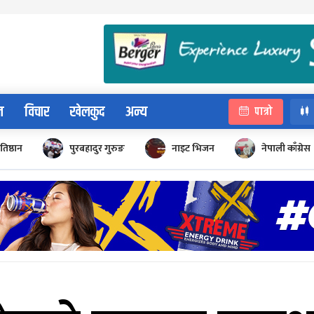
न
विचार
खेलकुद
अन्य
पात्रो
रतिष्ठान
पुरबहादुर गुरुङ
नाइट भिजन
नेपाली काँग्रेस