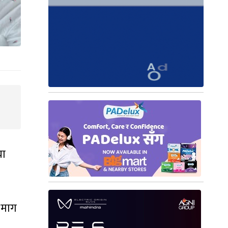
या
 माग