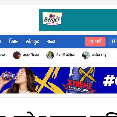
न
विचार
खेलकुद
अन्य
पात्रो
ुरुङ
नाइट भिजन
नेपाली काँग्रेस
बालेन शाह