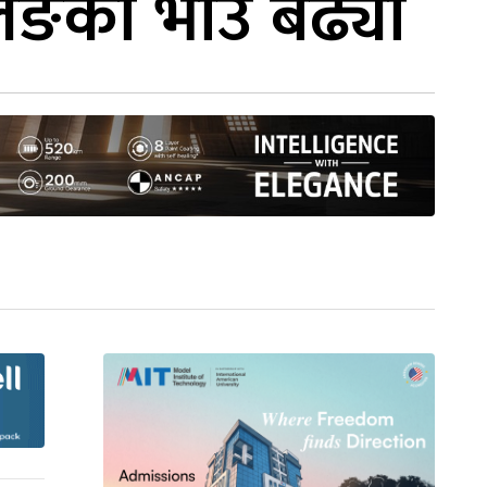
रलिङको भाउ बढ्यो