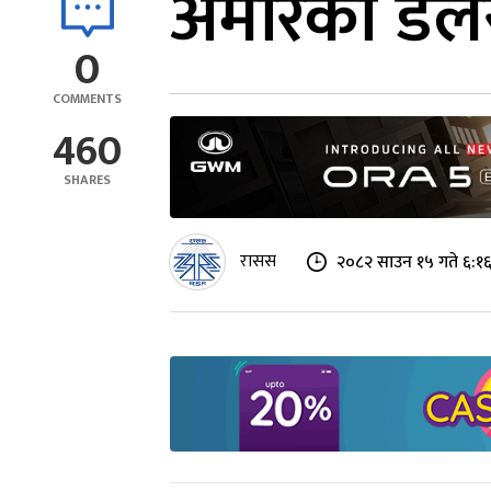
अमेरिकी डलर,
0
COMMENTS
460
SHARES
रासस
२०८२ साउन १५ गते ६:१