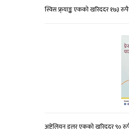
स्विस फ्र्याङ्क एकको खरिददर १७३ रुपै
अष्ट्रेलियन डलर एकको खरिददर ९० रुपैय