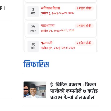
छ ।
संविधान दिवस
१ महिना बाँकी
३
-
असोज ३, २०८३
Sep 19, 2026
शनि
घटस्थापना
२ महिना बाँकी
२५
-
असोज २५, २०८३
Oct 11, 2026
आइत
फूलपाती
२ महिना बाँकी
३१
-
असोज ३१ , २०८३
Oct 17, 2026
शनि
कार्तिक सङ्क्रान्ति
२ महिना बाँकी
१
सिफारिस
-
कार्तिक १, २०८३
Oct 18, 2026
आइत
महानवमी
२ महिना बाँकी
३
-
कार्तिक ३, २०८३
Oct 20, 2026
मंगल
ई–बिडिङ प्रकरण : विक्रम
पाण्डेको कम्पनीले ७ करोड
विजयादशमी
२ महिना बाँकी
४
घटाएर फेर्‍यो बोलकबोल
-
कार्तिक ४, २०८३
Oct 21, 2026
बुध