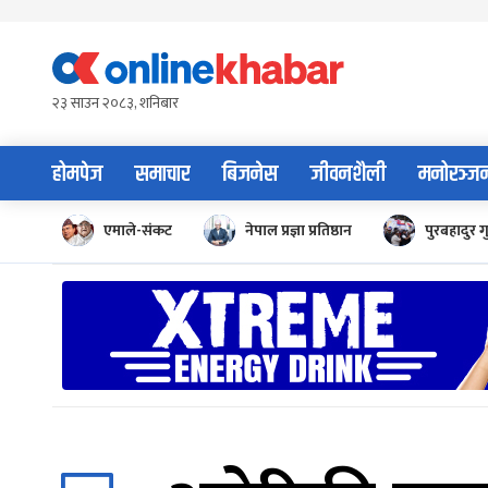
Skip
to
content
२३ साउन २०८३, शनिबार
होमपेज
समाचार
बिजनेस
जीवनशैली
मनोरञ्ज
एमाले-संकट
नेपाल प्रज्ञा प्रतिष्ठान
पुरबहादुर ग