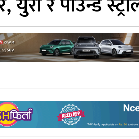
 युरो र पाउन्ड स्ट्
६