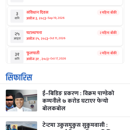
संविधान दिवस
१ महिना बाँकी
३
-
असोज ३, २०८३
Sep 19, 2026
शनि
घटस्थापना
२ महिना बाँकी
२५
-
असोज २५, २०८३
Oct 11, 2026
आइत
फूलपाती
२ महिना बाँकी
३१
-
असोज ३१ , २०८३
Oct 17, 2026
शनि
कार्तिक सङ्क्रान्ति
२ महिना बाँकी
१
सिफारिस
-
कार्तिक १, २०८३
Oct 18, 2026
आइत
ई–बिडिङ प्रकरण : विक्रम पाण्डेको
महानवमी
२ महिना बाँकी
३
-
कम्पनीले ७ करोड घटाएर फेर्‍यो
कार्तिक ३, २०८३
Oct 20, 2026
मंगल
बोलकबोल
विजयादशमी
२ महिना बाँकी
४
-
कार्तिक ४, २०८३
Oct 21, 2026
बुध
टेन्टमा उकुसमुकुस सुकुमवासी :