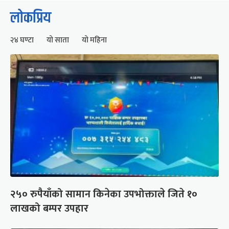
लोकप्रिय
२४ घण्टा
यो साता
यो महिना
२५० रुपैयाँको सामान किनेका उपभोक्ताले जिते १०
लाखको बम्पर उपहार