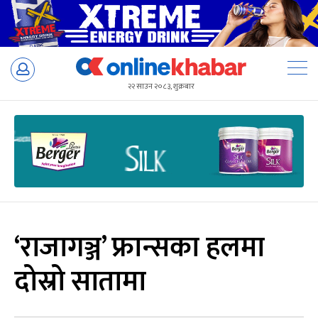
Skip
to
२२ साउन २०८३, शुक्रबार
content
‘राजागञ्ज’ फ्रान्सका हलमा
दोस्रो सातामा