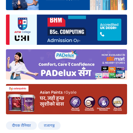
दीपक रौनियार
राजागञ्ज