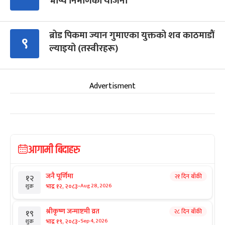
भाष्य निर्माणको योजना
ब्रोड पिकमा ज्यान गुमाएका युक्तको शव काठमाडौं
९
ल्याइयो (तस्वीरहरू)
Advertisment
आगामी बिदाहरु
जनै पूर्णिमा
२१ दिन बाँकी
१२
-
भाद्र १२, २०८३
Aug 28, 2026
शुक्र
श्रीकृष्ण जन्माष्टमी व्रत
२८ दिन बाँकी
१९
-
भाद्र १९, २०८३
Sep 4, 2026
शुक्र