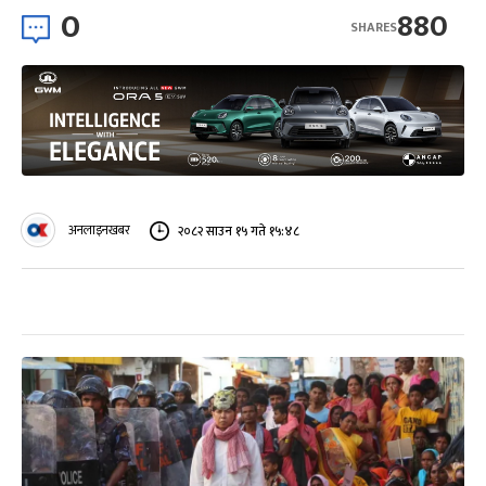
0
880
SHARES
अनलाइनखबर
२०८२ साउन १५ गते १५:४८