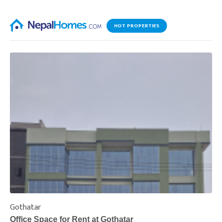
HOT PROPERTIES
Gothatar
S
Office Space for Rent at Gothatar
H