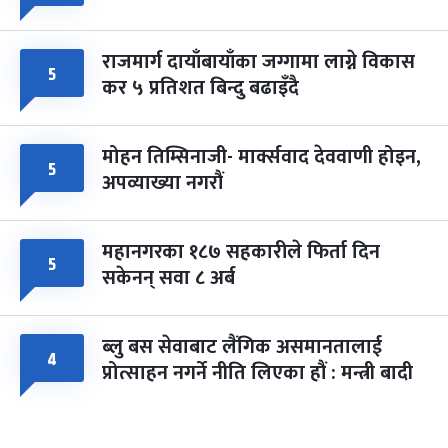
राजमार्ग दायाँबायाँका जग्गामा लाग्ने विकास
५
कर ५ प्रतिशत बिन्दु बढाइँदै
मोहन तिम्सिनाजी- मार्क्सवाद देववाणी होइन,
५
अपव्याख्या नगरौं
महानगरका १८७ सहकारीले फिर्ता दिन
५
सकेनन् सवा ८ अर्ब
ब्लु बस सेवाबाट लैंगिक असमानतालाई
४
प्रोत्साहन नगर्ने नीति लिएका हौं : मन्त्री बादी