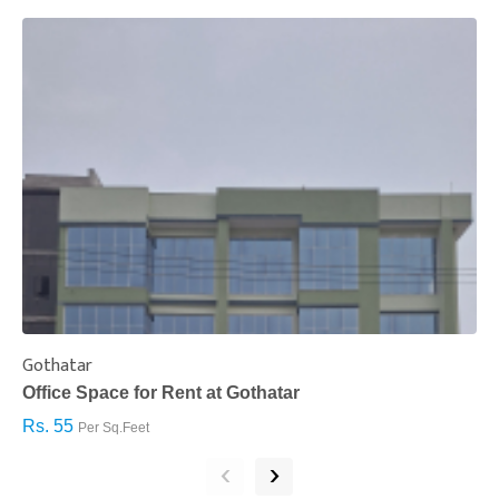
Gothatar
S
Office Space for Rent at Gothatar
H
Rs. 55
R
Per Sq.Feet
‹
›