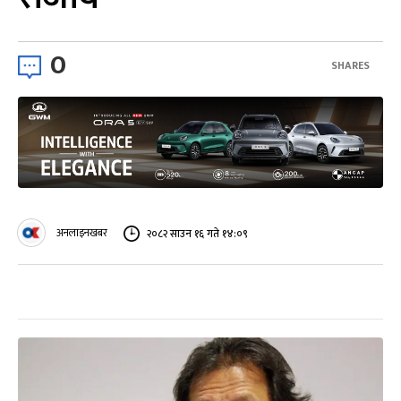
0
SHARES
अनलाइनखबर
२०८२ साउन १६ गते १४:०९