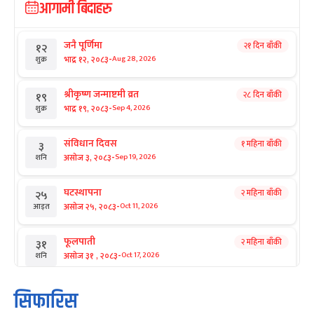
आगामी बिदाहरु
जनै पूर्णिमा
२१ दिन बाँकी
१२
-
भाद्र १२, २०८३
Aug 28, 2026
शुक्र
श्रीकृष्ण जन्माष्टमी व्रत
२८ दिन बाँकी
१९
-
भाद्र १९, २०८३
Sep 4, 2026
शुक्र
संविधान दिवस
१ महिना बाँकी
३
-
असोज ३, २०८३
Sep 19, 2026
शनि
घटस्थापना
२ महिना बाँकी
२५
-
असोज २५, २०८३
Oct 11, 2026
आइत
फूलपाती
२ महिना बाँकी
३१
-
असोज ३१ , २०८३
Oct 17, 2026
शनि
कार्तिक सङ्क्रान्ति
२ महिना बाँकी
१
सिफारिस
-
कार्तिक १, २०८३
Oct 18, 2026
आइत