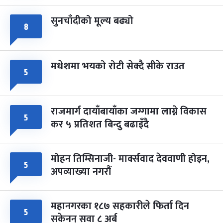
सुनचाँदीको मूल्य बढ्यो
८
मधेशमा भयको रोटी सेक्दै सीके राउत
५
राजमार्ग दायाँबायाँका जग्गामा लाग्ने विकास
५
कर ५ प्रतिशत बिन्दु बढाइँदै
मोहन तिम्सिनाजी- मार्क्सवाद देववाणी होइन,
५
अपव्याख्या नगरौं
महानगरका १८७ सहकारीले फिर्ता दिन
५
सकेनन् सवा ८ अर्ब