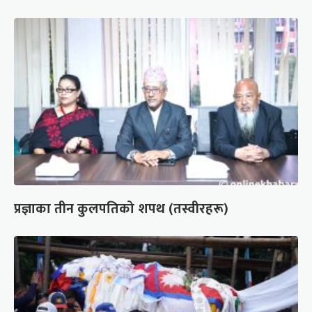
प्रज्ञाका तीन कुलपतिको शपथ (तस्वीरहरू)