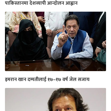
पाकिस्तानमा देशव्यापी आन्दोलन आह्वान
इमरान खान दम्पतीलाई १७–१७ वर्ष जेल सजाय