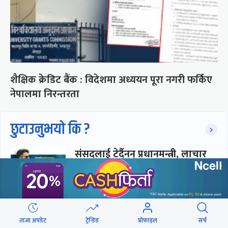
शैक्षिक क्रेडिट बैंक : विदेशमा अध्ययन पूरा नगरी फर्किए
नेपालमा निरन्तरता
छुटाउनुभयो कि ?
संसद्लाई टेर्दैनन् प्रधानमन्त्री, लाचार
छन् सभामुख
‘अस्थायी प्रकृतिको अध्यादेशले ऐनको
व्यवस्था विस्थापित गर्न सक्दैन’
ताजा अपडेट
ट्रेन्डिङ
प्रोफाइल
सर्च