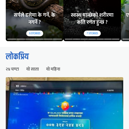
सर्पले डसेमा के गर्ने, के
स्वस्थ मान्छेको शरीरमा
ए
नगर्ने ?
कति रगत हुन्छ ?
6
STORIES
7
STORIES
लोकप्रिय
२४ घण्टा
यो साता
यो महिना