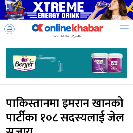
Skip
to
२२ साउन २०८३, शुक्रबार
content
पाकिस्तानमा इमरान खानको
पार्टीका १०८ सदस्यलाई जेल
सजाय