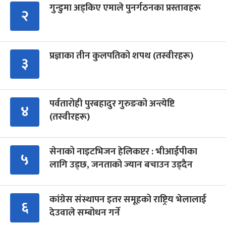
गुन्डुमा अड्किए एमाले पुनर्गठनका प्रस्तावहरू
२
प्रज्ञाका तीन कुलपतिको शपथ (तस्वीरहरू)
३
पर्वतारोही पुरबहादुर गुरुङको अन्त्येष्टि
४
(तस्वीरहरू)
सेनाको नाइटभिजन हेलिकप्टर : भीआईपीका
५
लागि उड्छ, जनताको ज्यान बचाउन उड्दैन
कांग्रेस संस्थापन इतर समूहको राष्ट्रिय भेलालाई
६
देउवाले सम्बोधन गर्ने