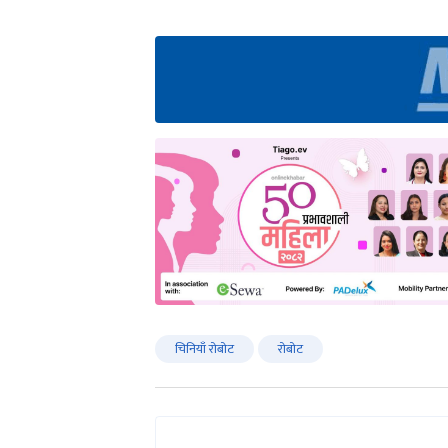
चिनियाँ रोबोट
रोबोट