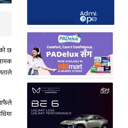
एको छ
 नामक
लताले
आफैले
विधिमा