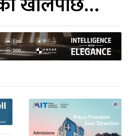
ढोका खोलेपछि…