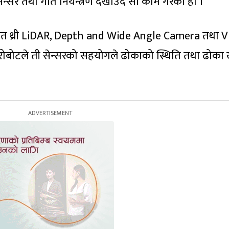
न्सर तथा गति नियन्त्रण देखाउँदै सो काम गरेको हो ।
जडित थ्री LiDAR, Depth and Wide Angle Camera त‍था V
ोबोटले ती सेन्सरको सहयोगले ढोकाको स्थिति तथा ढोका ख