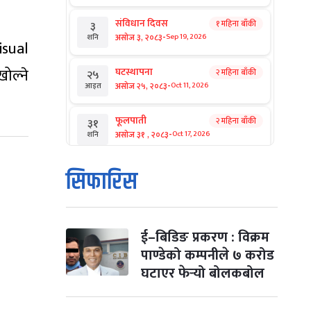
संविधान दिवस
१ महिना बाँकी
३
-
असोज ३, २०८३
Sep 19, 2026
शनि
isual
ोल्ने
घटस्थापना
२ महिना बाँकी
२५
-
असोज २५, २०८३
Oct 11, 2026
आइत
फूलपाती
२ महिना बाँकी
३१
-
असोज ३१ , २०८३
Oct 17, 2026
शनि
कार्तिक सङ्क्रान्ति
२ महिना बाँकी
१
सिफारिस
-
कार्तिक १, २०८३
Oct 18, 2026
आइत
महानवमी
२ महिना बाँकी
३
-
कार्तिक ३, २०८३
Oct 20, 2026
मंगल
ई–बिडिङ प्रकरण : विक्रम
पाण्डेको कम्पनीले ७ करोड
विजयादशमी
२ महिना बाँकी
४
घटाएर फेर्‍यो बोलकबोल
-
कार्तिक ४, २०८३
Oct 21, 2026
बुध