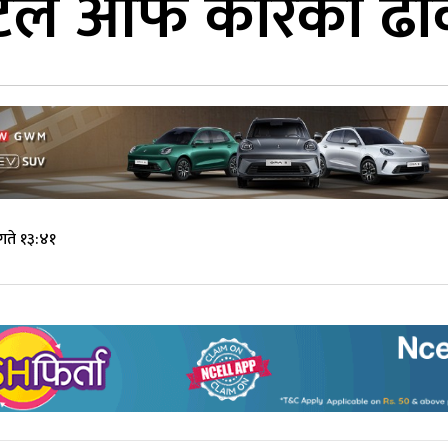
बोटले आफैं कारको 
गते १३:४१