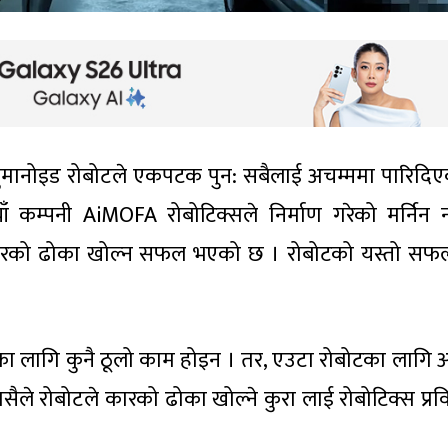
् ह्युमानोइड रोबोटले एकपटक पुन: सबैलाई अचम्ममा पारिदि
ँ कम्पनी AiMOFA रोबोटिक्सले निर्माण गरेको मर्निन
कारको ढोका खोल्न सफल भएको छ । रोबोटको यस्तो सफ
का लागि कुनै ठूलो काम होइन । तर, एउटा रोबोटका लागि 
्यसैले रोबोटले कारको ढोका खोल्ने कुरा लाई रोबोटिक्स प्र