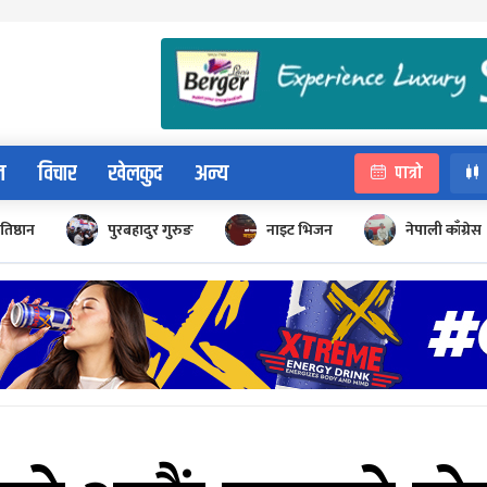
न
विचार
खेलकुद
अन्य
पात्रो
रतिष्ठान
पुरबहादुर गुरुङ
नाइट भिजन
नेपाली काँग्रेस