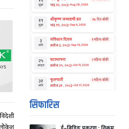
१२
-
भाद्र १२, २०८३
Aug 28, 2026
शुक्र
श्रीकृष्ण जन्माष्टमी व्रत
२७ दिन बाँकी
१९
-
भाद्र १९, २०८३
Sep 4, 2026
शुक्र
संविधान दिवस
१ महिना बाँकी
३
-
असोज ३, २०८३
Sep 19, 2026
शनि
घटस्थापना
२ महिना बाँकी
२५
-
असोज २५, २०८३
Oct 11, 2026
आइत
फूलपाती
२ महिना बाँकी
३१
-
असोज ३१ , २०८३
Oct 17, 2026
शनि
कार्तिक सङ्क्रान्ति
२ महिना बाँकी
१
सिफारिस
-
कार्तिक १, २०८३
Oct 18, 2026
आइत
 विदेशी
महानवमी
२ महिना बाँकी
३
लोेकेश
-
कार्तिक ३, २०८३
Oct 20, 2026
मंगल
ई–बिडिङ प्रकरण : विक्रम