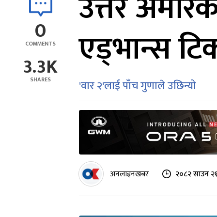
उत्तर अमेरि
0
एड्भान्स टि
COMMENTS
3.3K
SHARES
'वार २'लाई पाँच गुणाले उछिन्यो
अनलाइनखबर
२०८२ साउन २१