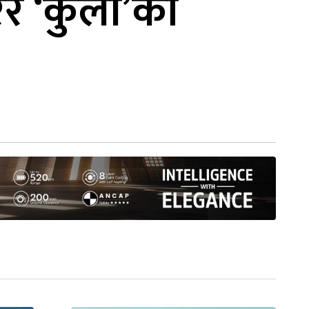
रर ‘कुली’को