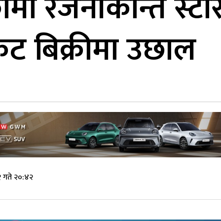
कामा रजनीकान्त स्टा
कट बिक्रीमा उछाल
 गते २०:४२