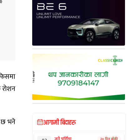
ाई
अफिसमा
क रोशन
 छ भने
आगामी बिदाहरु
जनै पूर्णिमा
२० दिन बाँकी