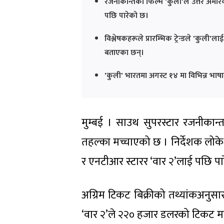
रजनीकान्तको फिल्म 'कुली'ले उत्तर अमे
पछि पारेको छ।
विश्लेषकहरूले प्रारम्भिक ट्रेन्डले 'कुल
बताएका छन्।
'कुली' भारतमा अगस्ट १४ मा विभिन्न भाषाम
मुम्बई । साउथ सुपरस्टार रजनीकान
तहल्का मच्चाएको छ । निर्देशक लोक
र एनटीआर स्टारर ‘वार २’लाई पछि पा
अग्रिम टिकट बिक्रीको तथ्यांकअनुस
‘वार २’ले २२० हजार डलरको टिकट मात