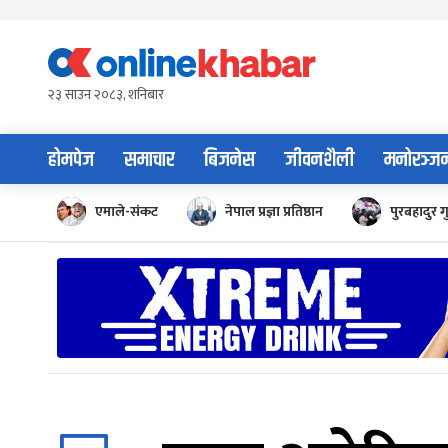
Skip
to
content
२३ साउन २०८३, शनिबार
होमपेज
समाचार
बिजनेस
जीवनशैली
मनोरञ्ज
एमाले-संकट
नेपाल प्रज्ञा प्रतिष्ठान
पुरबहादुर ग