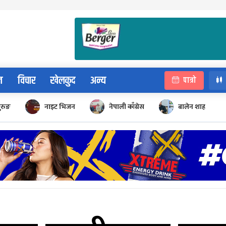
न
विचार
खेलकुद
अन्य
पात्रो
ुरुङ
नाइट भिजन
नेपाली काँग्रेस
बालेन शाह