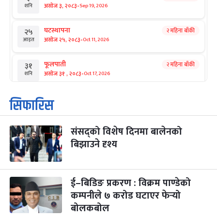
-
असोज ३, २०८३
Sep 19, 2026
शनि
घटस्थापना
२ महिना बाँकी
२५
-
असोज २५, २०८३
Oct 11, 2026
आइत
फूलपाती
२ महिना बाँकी
३१
-
असोज ३१ , २०८३
Oct 17, 2026
शनि
कार्तिक सङ्क्रान्ति
२ महिना बाँकी
१
सिफारिस
-
कार्तिक १, २०८३
Oct 18, 2026
आइत
संसद्को विशेष दिनमा बालेनको
महानवमी
२ महिना बाँकी
३
-
बिझाउने दृश्य
कार्तिक ३, २०८३
Oct 20, 2026
मंगल
विजयादशमी
२ महिना बाँकी
४
-
कार्तिक ४, २०८३
Oct 21, 2026
बुध
ई–बिडिङ प्रकरण : विक्रम पाण्डेको
कम्पनीले ७ करोड घटाएर फेर्‍यो
पापा‌ङ्कुशा एकादशी व्रत
२ महिना बाँकी
५
बोलकबोल
-
कार्तिक ५, २०८३
Oct 22, 2026
बिहि