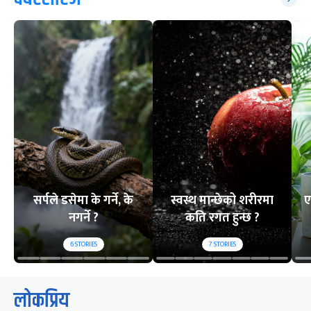
सर्पले डसेमा के गर्ने, के
स्वस्थ मान्छेको शरीरमा
ए
नगर्ने ?
कति रगत हुन्छ ?
6
STORIES
7
STORIES
लोकप्रिय