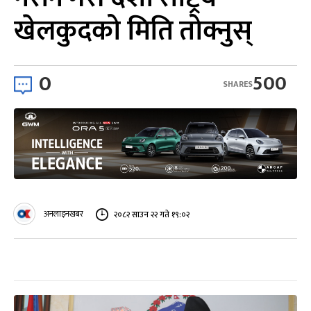
खेलकुदको मिति तोक्नुस्
0
500
SHARES
अनलाइनखबर
२०८२ साउन २२ गते १९:०२