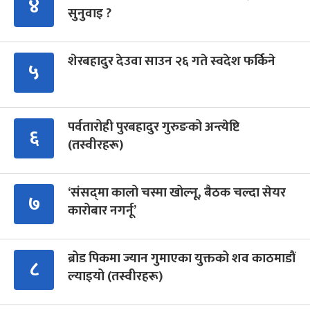
४
सुनुवाइ ?
शेरबहादुर देउवा साउन २६ गते स्वदेश फर्किने
५
पर्वतारोही पुरबहादुर गुरुङको अन्त्येष्टि
६
(तस्वीरहरू)
‘संसद्‍मा कालो चस्मा खोल्नू, बैठक चल्दा सेयर
७
कारोबार नगर्नू’
ब्रोड पिकमा ज्यान गुमाएका युक्तको शव काठमाडौं
८
ल्याइयो (तस्वीरहरू)