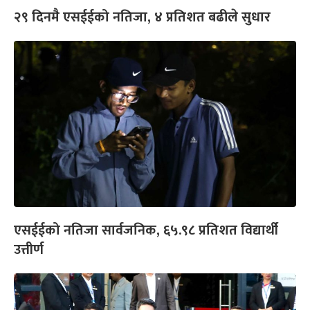
२९ दिनमै एसईईको नतिजा, ४ प्रतिशत बढीले सुधार
एसईईको नतिजा सार्वजनिक, ६५.९८ प्रतिशत विद्यार्थी
उत्तीर्ण