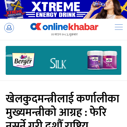
Skip
to
२२ साउन २०८३, शुक्रबार
content
खेलकुदमन्त्रीलाई कर्णालीका
मुख्यमन्त्रीको आग्रह : फेरि
नसर्ने गरी दशौँ राष्ट्रिय