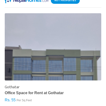
HOT PROPERTIES
Gothatar
S
Office Space for Rent at Gothatar
H
Rs. 55
R
Per Sq.Feet