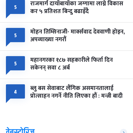
राजमार्ग दायाँबायाँका जग्गामा लाग्ने विकास
५
कर ५ प्रतिशत बिन्दु बढाइँदै
मोहन तिम्सिनाजी- मार्क्सवाद देववाणी होइन,
५
अपव्याख्या नगरौं
महानगरका १८७ सहकारीले फिर्ता दिन
५
सकेनन् सवा ८ अर्ब
ब्लु बस सेवाबाट लैंगिक असमानतालाई
४
प्रोत्साहन नगर्ने नीति लिएका हौं : मन्त्री बादी
वेबस्टोरिज