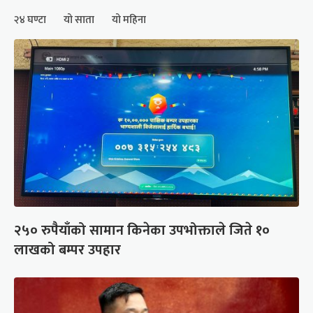
२४ घण्टा
यो साता
यो महिना
२५० रुपैयाँको सामान किनेका उपभोक्ताले जिते १०
लाखको बम्पर उपहार