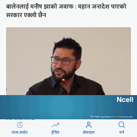
बालेनलाई मनीष झाको जवाफ : महान जनादेश पाएको
सरकार एक्लो छैन
सरकारबारे रवि– बादलको टुक्रामा जहाज हल्लिन सक्छ,
डर मान्नु पर्दैन
ताजा अपडेट
ट्रेन्डिङ
प्रोफाइल
सर्च