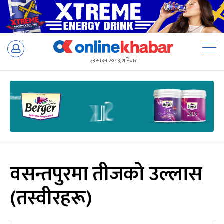
Skip
to
२३ साउन २०८३, शनिबार
content
वसन्तपुरमा तीजको उल्लास
(तस्वीरहरू)