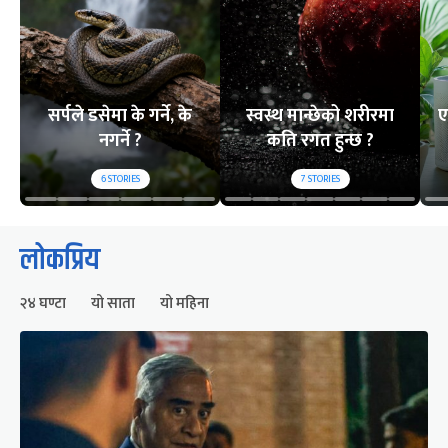
सर्पले डसेमा के गर्ने, के
स्वस्थ मान्छेको शरीरमा
ए
नगर्ने ?
कति रगत हुन्छ ?
6
STORIES
7
STORIES
लोकप्रिय
२४ घण्टा
यो साता
यो महिना