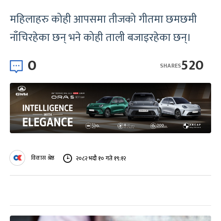
महिलाहरु कोही आपसमा तीजको गीतमा छमछमी
नाँचिरहेका छन् भने कोही ताली बजाइरहेका छन्।
0
520
SHARES
विकास श्रेष्ठ
२०८२ भदौ १० गते १९:१२