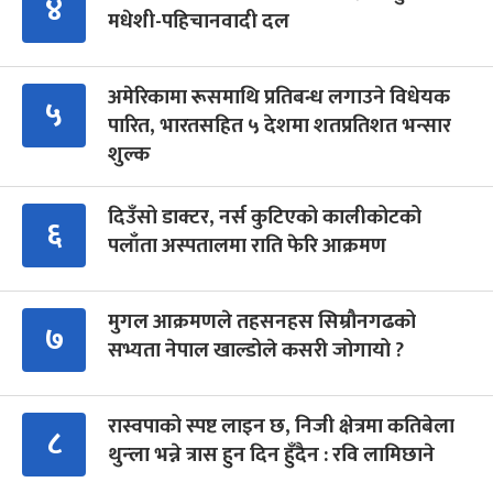
४
मधेशी-पहिचानवादी दल
अमेरिकामा रूसमाथि प्रतिबन्ध लगाउने विधेयक
५
पारित, भारतसहित ५ देशमा शतप्रतिशत भन्सार
शुल्क
दिउँसो डाक्टर, नर्स कुटिएको कालीकोटको
६
पलाँता अस्पतालमा राति फेरि आक्रमण
मुगल आक्रमणले तहसनहस सिम्रौनगढको
७
सभ्यता नेपाल खाल्डोले कसरी जोगायो ?
रास्वपाको स्पष्ट लाइन छ, निजी क्षेत्रमा कतिबेला
८
थुन्ला भन्ने त्रास हुन दिन हुँदैन : रवि लामिछाने