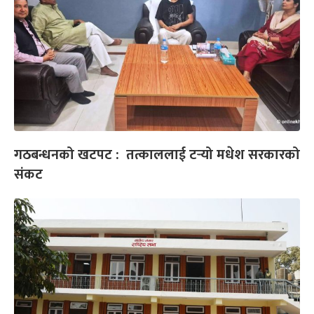
गठबन्धनको खटपट : तत्काललाई टर्‍यो मधेश सरकारको
संकट