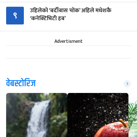
उहिलेको ‘बर्दीबास चोक’ अहिले मधेशकै
९
‘कनेक्टिभिटी हब’
Advertisment
वेबस्टोरिज