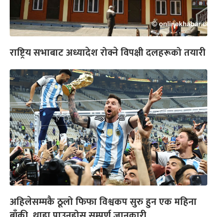
राष्ट्रिय सभाबाट अध्यादेश रोक्ने विपक्षी दलहरूको तयारी
अहिलेसम्मकै ठूलो फिफा विश्वकप सुरु हुन एक महिना
बाँकी, थाहा पाउनुहोस् सम्पूर्ण जानकारी