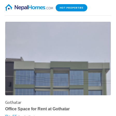
HOT PROPERTIES
Gothatar
S
Office Space for Rent at Gothatar
H