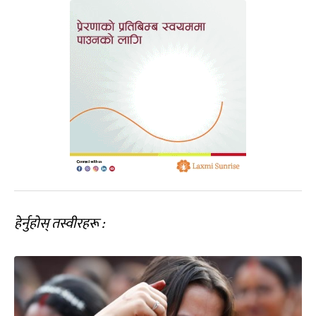
हेर्नुहोस् तस्वीरहरू :