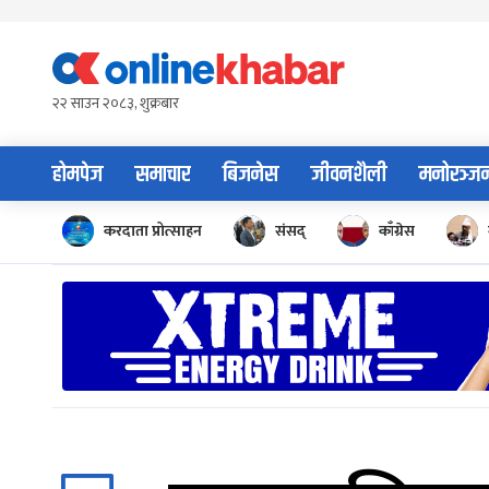
Skip
to
content
२२ साउन २०८३, शुक्रबार
होमपेज
समाचार
बिजनेस
जीवनशैली
मनोरञ्ज
करदाता प्रोत्साहन
संसद्
काँग्रेस