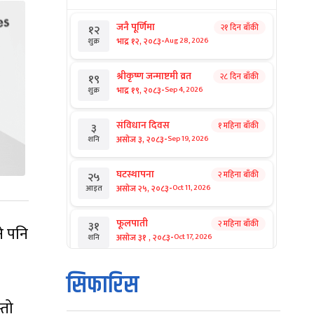
जनै पूर्णिमा
२१ दिन बाँकी
१२
-
भाद्र १२, २०८३
Aug 28, 2026
शुक्र
श्रीकृष्ण जन्माष्टमी व्रत
२८ दिन बाँकी
१९
-
भाद्र १९, २०८३
Sep 4, 2026
शुक्र
संविधान दिवस
१ महिना बाँकी
३
-
असोज ३, २०८३
Sep 19, 2026
शनि
घटस्थापना
२ महिना बाँकी
२५
-
असोज २५, २०८३
Oct 11, 2026
आइत
फूलपाती
२ महिना बाँकी
३१
ने पनि
-
असोज ३१ , २०८३
Oct 17, 2026
शनि
कार्तिक सङ्क्रान्ति
२ महिना बाँकी
१
सिफारिस
-
कार्तिक १, २०८३
Oct 18, 2026
आइत
्तो