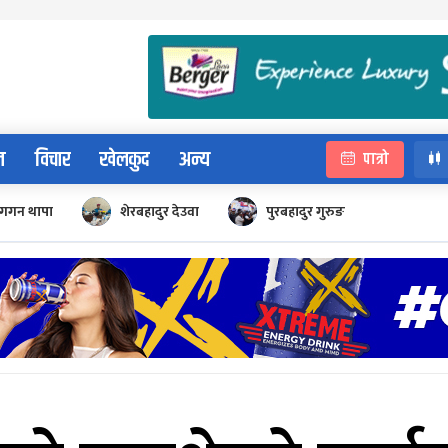
न
विचार
खेलकुद
अन्य
पात्रो
गगन थापा
शेरबहादुर देउवा
पुरबहादुर गुरुङ