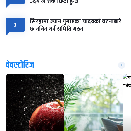
उदय जत्तिकै छिटो हुन्छ
सिरहामा ज्यान गुमाएका यादवको घटनाबारे
३
छानबिन गर्न समिति गठन
वेबस्टोरिज