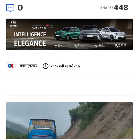
0
448
SHARES
अनलाइनखबर
२०८२ भदौ १२ गते ८:३९