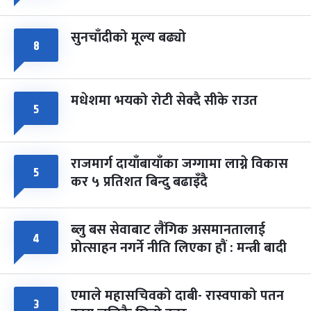
सुनचाँदीको मूल्य बढ्यो
८
मधेशमा भयको रोटी सेक्दै सीके राउत
५
राजमार्ग दायाँबायाँका जग्गामा लाग्ने विकास
५
कर ५ प्रतिशत बिन्दु बढाइँदै
ब्लु बस सेवाबाट लैंगिक असमानतालाई
४
प्रोत्साहन नगर्ने नीति लिएका हौं : मन्त्री बादी
एमाले महासचिवको दाबी- रास्वपाको पतन
३