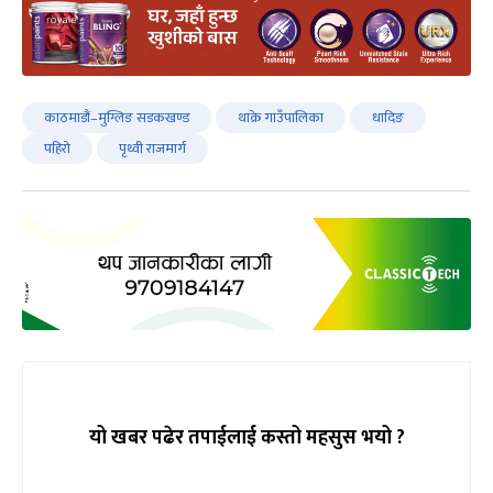
काठमाडौं–मुग्लिङ सडकखण्ड
थाक्रे गाउँपालिका
धादिङ
पहिरो
पृथ्वी राजमार्ग
यो खबर पढेर तपाईलाई कस्तो महसुस भयो ?