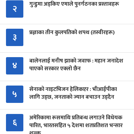
गुन्डुमा अड्किए एमाले पुनर्गठनका प्रस्तावहरू
२
प्रज्ञाका तीन कुलपतिको शपथ (तस्वीरहरू)
३
बालेनलाई मनीष झाको जवाफ : महान जनादेश
४
पाएको सरकार एक्लो छैन
सेनाको नाइटभिजन हेलिकप्टर : भीआईपीका
५
लागि उड्छ, जनताको ज्यान बचाउन उड्दैन
अमेरिकामा रूसमाथि प्रतिबन्ध लगाउने विधेयक
६
पारित, भारतसहित ५ देशमा शतप्रतिशत भन्सार
शुल्क