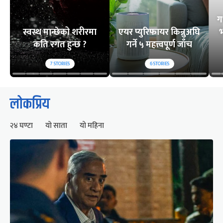
ग
स्वस्थ मान्छेको शरीरमा
एयर प्युरिफायर किन्नुअघि
भ
कति रगत हुन्छ ?
गर्ने ५ महत्त्वपूर्ण जाँच
7
STORIES
6
STORIES
लोकप्रिय
२४ घण्टा
यो साता
यो महिना