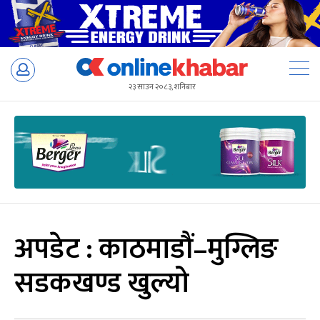
Skip
to
२३ साउन २०८३, शनिबार
content
अपडेट : काठमाडौं–मुग्लिङ
सडकखण्ड खुल्यो