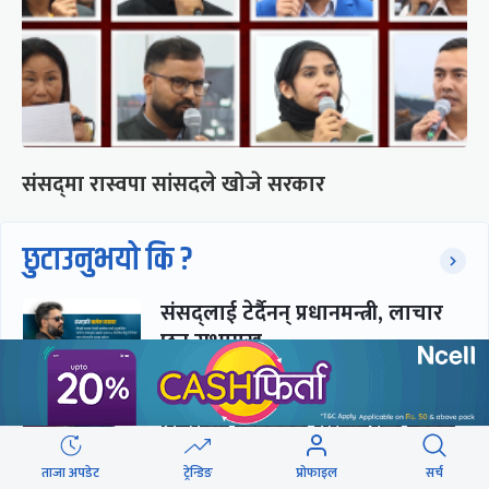
संसद्‍मा रास्वपा सांसदले खोजे सरकार
छुटाउनुभयो कि ?
संसद्लाई टेर्दैनन् प्रधानमन्त्री, लाचार
छन् सभामुख
‘अस्थायी प्रकृतिको अध्यादेशले ऐनको
व्यवस्था विस्थापित गर्न सक्दैन’
ताजा अपडेट
ट्रेन्डिङ
प्रोफाइल
सर्च