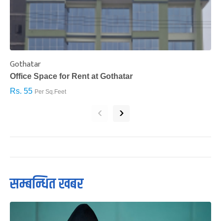
Gothatar
S
Office Space for Rent at Gothatar
H
Rs. 55
R
Per Sq.Feet
‹
›
सम्बन्धित खबर