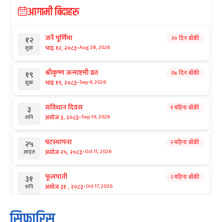
आगामी बिदाहरु
जनै पूर्णिमा
२० दिन बाँकी
१२
-
भाद्र १२, २०८३
Aug 28, 2026
शुक्र
श्रीकृष्ण जन्माष्टमी व्रत
२७ दिन बाँकी
१९
-
भाद्र १९, २०८३
Sep 4, 2026
शुक्र
संविधान दिवस
१ महिना बाँकी
३
-
असोज ३, २०८३
Sep 19, 2026
शनि
घटस्थापना
२ महिना बाँकी
२५
-
असोज २५, २०८३
Oct 11, 2026
आइत
फूलपाती
२ महिना बाँकी
३१
-
असोज ३१ , २०८३
Oct 17, 2026
शनि
कार्तिक सङ्क्रान्ति
२ महिना बाँकी
१
सिफारिस
-
कार्तिक १, २०८३
Oct 18, 2026
आइत